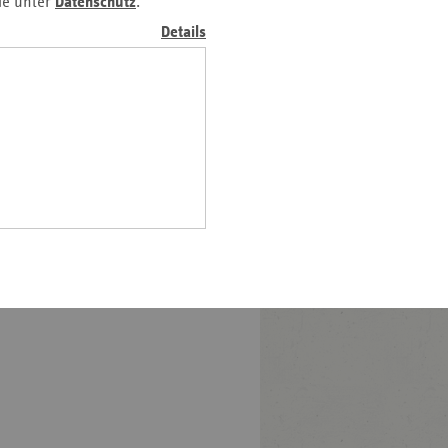
ie unter
Datenschutz
.
z
Details
nd
n
n-
t
wig-
ein
gen