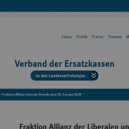
Fokus
Politik
Presse
Themen
M
Verband der Ersatzkassen
zu den Landesvertretungen
Verban
der
Fraktion Allianz Liberale Demokraten für Europa ALDE
Ersatzk
vd
Fraktion Allianz der Liberalen 
Bundes