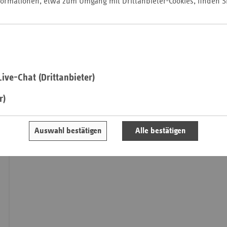
formationen, etwa zum Umgang mit Drittanbieter-Cookies, finden S
Pfal
Saarla
Sachse
Sachse
Anhal
ive-Chat (Drittanbieter)
Schles
r)
Holst
Thürin
Auswahl bestätigen
Alle bestätigen