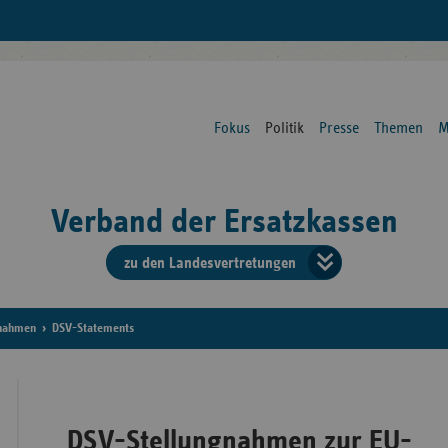
Fokus
Politik
Presse
Themen
M
Verband der Ersatzkassen
zu den Landesvertretungen
Verban
der
gnahmen
DSV-Statements
Ersatzk
vd
DSV-Stellungnahmen zur EU-
Bundes