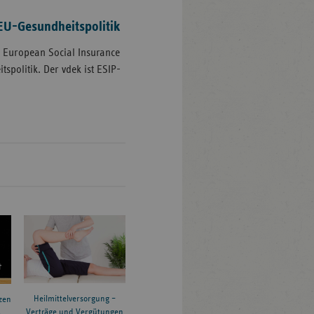
EU-Gesundheitspolitik
 European Social Insurance
spolitik. Der vdek ist ESIP-
Heilmittelversorgung –
zen
Verträge und Vergütungen
6