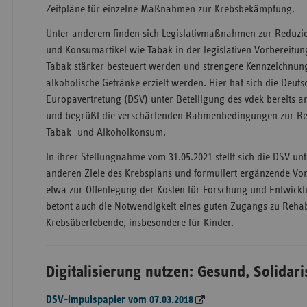
Zeitpläne für einzelne Maßnahmen zur Krebsbekämpfung.
Unter anderem finden sich Legislativmaßnahmen zur Reduz
und Konsumartikel wie Tabak in der legislativen Vorbereitung
Tabak stärker besteuert werden und strengere Kennzeichnung
alkoholische Getränke erzielt werden. Hier hat sich die Deut
Europavertretung (DSV) unter Beteiligung des vdek bereits an
und begrüßt die verschärfenden Rahmenbedingungen zur Re
Tabak- und Alkoholkonsum.
In ihrer Stellungnahme vom 31.05.2021 stellt sich die DSV unt
anderen Ziele des Krebsplans und formuliert ergänzende V
etwa zur Offenlegung der Kosten für Forschung und Entwickl
betont auch die Notwendigkeit eines guten Zugangs zu Reh
Krebsüberlebende, insbesondere für Kinder.
Digitalisierung nutzen: Gesund, Solidar
DSV-Impulspapier vom 07.03.2018