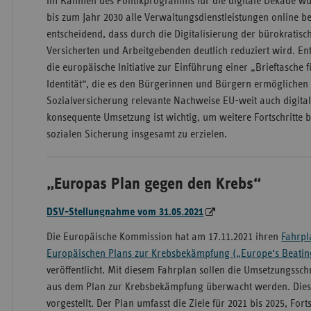
Im Rahmen des Politikprogramms für die digitale Dekade wu
bis zum Jahr 2030 alle Verwaltungsdienstleistungen online ber
entscheidend, dass durch die Digitalisierung der bürokratis
Versicherten und Arbeitgebenden deutlich reduziert wird. En
die europäische Initiative zur Einführung einer „Brieftasche f
Identität“, die es den Bürgerinnen und Bürgern ermöglichen s
Sozialversicherung relevante Nachweise EU-weit auch digital
konsequente Umsetzung ist wichtig, um weitere Fortschritte 
sozialen Sicherung insgesamt zu erzielen.
„Europas Plan gegen den Krebs“
DSV-Stellungnahme vom 31.05.2021
Die Europäische Kommission hat am 17.11.2021 ihren
Fahrpl
Europäischen Plans zur Krebsbekämpfung („Europe‘s Beatin
veröffentlicht. Mit diesem Fahrplan sollen die Umsetzungsschri
aus dem Plan zur Krebsbekämpfung überwacht werden. Dies
vorgestellt. Der Plan umfasst die Ziele für 2021 bis 2025, For