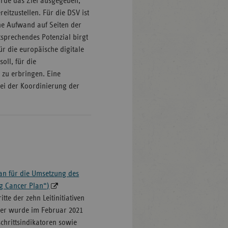
rde das Ziel ausgegeben,
eitzustellen. Für die DSV ist
che Aufwand auf Seiten der
tsprechendes Potenzial birgt
ür die europäische digitale
oll, für die
 zu erbringen. Eine
bei der Koordinierung der
an für die Umsetzung des
g Cancer Plan“)
tte der zehn Leitinitiativen
er wurde im Februar 2021
tschrittsindikatoren sowie