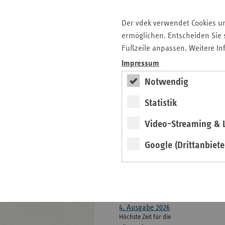
Informationen
Kontakt und Anfahrt
Der vdek
Der vdek verwendet Cookies u
Karriere
ermöglichen. Entscheiden Sie s
Die GKV
Fußzeile anpassen. Weitere In
Impressum
Notwendig
ersatzkasse magazin.
Statistik
ePaper
Video-Streaming & L
Google (Drittanbiete
weiter
4. Ausgabe 2026
Höchste Zeit für die