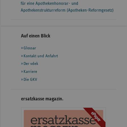
für eine Apothekenhonorar- und
Apothekenstrukturreform (Apotheken-Reformgesetz)
Seitennavigation
Seitenleiste
Auf einen Blick
mit
Glossar
weiteren
Informationen
Kontakt und Anfahrt
Der vdek
Karriere
Die GKV
ersatzkasse magazin.
ePaper