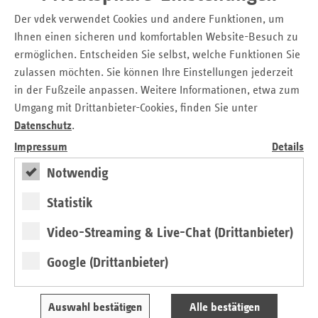
Tabelle vollständige Stellungnahme im Anhang) gerechnet
Der vdek verwendet Cookies und andere Funktionen, um
werden muss.
Ihnen einen sicheren und komfortablen Website-Besuch zu
Um das angestrebte Versorgungsziel zu erreichen und
ermöglichen. Entscheiden Sie selbst, welche Funktionen Sie
Erlösanteile von stark prosperierenden Apotheken in
zulassen möchten. Sie können Ihre Einstellungen jederzeit
Gebieten mit dichter Apothekenausstattung in weniger
in der Fußzeile anpassen. Weitere Informationen, etwa zum
attraktive Standorte, die aber für die Versorgung
Umgang mit Drittanbieter-Cookies, finden Sie unter
notwendig sind, zu verlagern, ist eine bloße Verschiebung
Datenschutz
.
von prozentualen Vergütungsanteilen zu fixen Vergütungen
Impressum
Details
nicht ausreichend. Die mittlerweile zum Teil sehr hohen
Honorare aus dem variablen/prozentualen
Notwendig
Vergütungsanteil sollen reduziert werden. Das wird
Statistik
begrüßt. Angemessen wäre allerdings auch hier eine
Deckelung, wie es sie für den pharmazeutischen
Video-Streaming & Live-Chat (Drittanbieter)
Großhandel bereits gibt. Fixe Vergütungen pro abgegebene
Packung begünstigen weiterhin Apotheken, die hohe
Google (Drittanbieter)
Kundenzahlen und somit eine hohe Anzahl an
abgegebenen Packungen aufweisen, wie z.B.
Versandapotheken. Deshalb sollte die Vergütungsreform
Auswahl bestätigen
Alle bestätigen