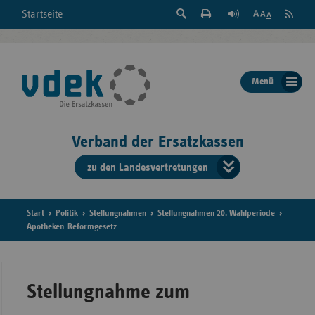
Suche
Seite
RSS
Startseite
Feed
einblenden
Drucken
abonni
Schrift
/
ausblenden
der
Menü
Seite
ändern
Verband der Ersatzkassen
zu den Landesvertretungen
Verband
der
Ersatzkass
Start
Politik
Stellungnahmen
Stellungnahmen 20. Wahlperiode
Apotheken-Reformgesetz
vd
Bundes
Stellungnahme zum