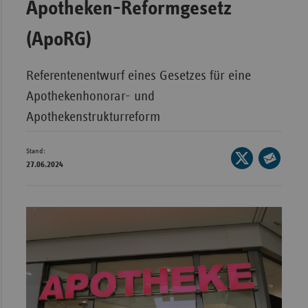
Apotheken-Reformgesetz
Bad
Württe
(ApoRG)
Bayern
Berlin
Referentenentwurf eines Gesetzes für eine
Breme
Apothekenhonorar- und
Hambu
Apothekenstrukturreform
Hessen
Stand:
Seite
Meckle
27.06.2024
auf
Seite
Vorpo
X
per
Nieder
teilen
E-
Nordrh
Mail
Westfa
teilen
Rheinl
Pfal
Saarla