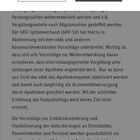
aus Sicht des vdek noch stärker zugunsten
versorgungsnotwendiger Apotheken mit geringen
Packungszahlen weiterentwickelt werden und z.B.
Vergütungsanteile nach Abgabezahlen gestaffelt werden.
Der GKV-Spitzenverband (GKV-SV) hat hierzu in
Abstimmung mit dem vdek und anderen
Kassenartenverbänden Vorschläge unterbreitet. Wichtig ist,
dass sich alle Vorschläge zur Weiterentwicklung daran
orientieren, dass eine leistungsgerechte Vergütung aller
Leistungen einer Apotheke angestrebt wird. Nur so kann
aus Sicht des vdek das Apothekensystem stabilisiert werden
und damit auch langfristig die Arzneimittelversorgung
durch Apotheken gesichert werden. Mit der schlichten
Erhöhung des Festaufschlags wird dieses Ziel nicht
erreicht.
Die Vorschläge zur Entbürokratisierung und
Flexibilisierung der Anforderungen an Dienstzeiten,
Räumlichkeiten und Personal werden grundsätzlich als