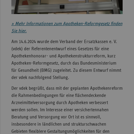
Sachse
Sachse
» Mehr Informationen zum Apotheken-Reformgesetz finden
Anhal
Sie hier.
Schles
Am 14.6.2024 wurde dem Verband der Ersatzkassen e. V.
Holst
(vdek) der Referentenentwurf eines Gesetzes für eine
Thürin
Apothekenhonorar- und Apothekenstrukturreform, kurz
Apotheken-Reformgesetz, durch das Bundesministerium
für Gesundheit (BMG) zugeleitet. Zu diesem Entwurf nimmt
der vdek nachfolgend Stellung.
Der vdek begrüßt, dass mit der geplanten Apothekenreform
die Rahmenbedingungen für eine flächendeckende
Arzneimittelversorgung durch Apotheken verbessert
werden sollen. Im Interesse einer versichertennahen
Beratung und Versorgung vor Ort ist es sinnvoll,
insbesondere in ländlichen und strukturschwachen
Gebieten flexiblere Gestaltungsmöglichkeiten für den