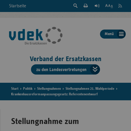
Suche
Seite
RSS
Startseite
Feed
einblenden
Drucken
abonni
Schrift
/
ausblenden
der
Menü
Seite
ändern
Verband der Ersatzkassen
zu den Landesvertretungen
Verband
der
Ersatzkass
Start
Politik
Stellungnahmen
Stellungnahmen 21. Wahlperiode
Krankenhausreformanpassungsgesetz: Referentenentwurf
vd
Bundes
Stellungnahme zum