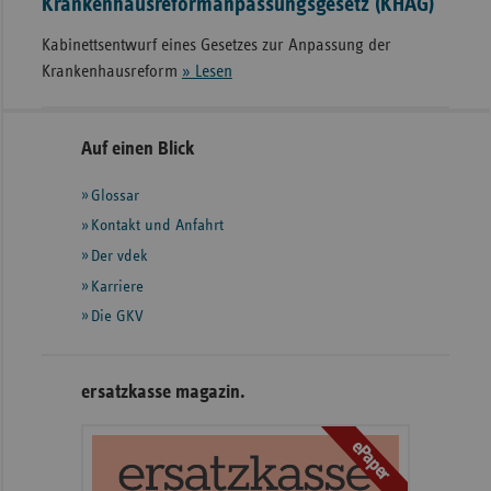
Krankenhausreformanpassungsgesetz (KHAG)
Kabinettsentwurf eines Gesetzes zur Anpassung der
Krankenhausreform
» Lesen
Seitennavigation
Seitenleiste
Auf einen Blick
mit
Glossar
weiteren
Informationen
Kontakt und Anfahrt
Der vdek
Karriere
Die GKV
ersatzkasse magazin.
ePaper