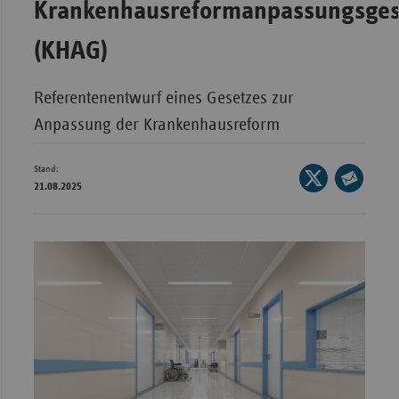
Krankenhausreformanpassungsges
Bad
Württe
(KHAG)
Bayern
Berlin
Referentenentwurf eines Gesetzes zur
Breme
Anpassung der Krankenhausreform
Hambu
Stand:
Seite
Hessen
21.08.2025
auf
Seite
Meckle
X
per
Vorpo
teilen
E-
Nieder
Mail
teilen
Nordrh
Westfa
Rheinl
Pfal
Saarla