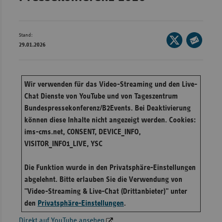
Bad
Württe
Bayern
Stand:
Seite
29.01.2026
Berlin
auf
Seite
X
per
Breme
teilen
E-
Hambu
Wir verwenden für das Video-Streaming und den Live-
Mail
Chat Dienste von YouTube und von Tageszentrum
Hessen
teilen
Bundespressekonferenz/B2Events. Bei Deaktivierung
Meckle
können diese Inhalte nicht angezeigt werden. Cookies:
Vorpo
ims-cms.net, CONSENT, DEVICE_INFO,
VISITOR_INFO1_LIVE, YSC
Nieder
Nordrh
Die Funktion wurde in den Privatsphäre-Einstellungen
Westfa
abgelehnt. Bitte erlauben Sie die Verwendung von
Rheinl
"Video-Streaming & Live-Chat (Drittanbieter)" unter
Pfal
den
Privatsphäre-Einstellungen
.
Saarla
Direkt auf YouTube ansehen