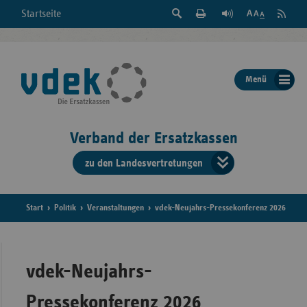
Suche
Seite
RSS
Startseite
Feed
einblenden
Drucken
abonni
Schrift
/
ausblenden
der
Menü
Seite
ändern
Verband der Ersatzkassen
zu den Landesvertretungen
Verband
der
Ersatzkass
Start
Politik
Veranstaltungen
vdek-Neujahrs-Pressekonferenz 2026
vd
Bundes
vdek-Neujahrs-
Pressekonferenz 2026