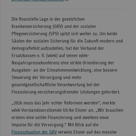
Sachse
Sachse
Die finanzielle Lage in der gesetzlichen
Anhal
Krankenversicherung (GKV) und der sozialen
Pflegeversicherung (SPV) spitzt sich weiter zu. Um beide
Schles
Säulen der sozialen Sicherung für die Zukunft modern und
Holst
demografiefest aufzustellen, hat der Verband der
Thürin
Ersatzkassen e. V. (vdek) auf seiner vdek-
Neujahrspressekonferenz eine strikte Orientierung der
Ausgaben- an der Einnahmenentwicklung, eine bessere
Steuerung der Versorgung und mehr
gesamtgesellschaftliche Verantwortung bei der
Finanzierung versicherungsfremder Leistungen gefordert.
„2026 muss das Jahr echter Reformen werden“, merkte
vdek-Vorstandsvorsitzende Ulrike Elsner an. „Wir brauchen
erstens eine solide Finanzierung und zweitens neue
Impulse für die Versorgung.“ Mit Blick auf die
Finanzsituation der GKV
verwies Elsner auf das massive