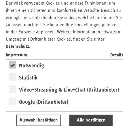
lediglich eine „finanzielle Stabilität auf Pump“. Ab 2027
Der vdek verwendet Cookies und andere Funktionen, um
seien diese Kredite zudem aufgebraucht. Von der Bund-
Ihnen einen sicheren und komfortablen Website-Besuch zu
Länder-Kommission „Zukunftspakt Pflege“, die Ende
ermöglichen. Entscheiden Sie selbst, welche Funktionen Sie
Februar 2026 die abschließende Bewertung ihrer
zulassen möchten. Sie können Ihre Einstellungen jederzeit
Ergebnisse vorlegen wird, erwartet Klemens Antworten auf
in der Fußzeile anpassen. Weitere Informationen, etwa zum
die wichtigen Finanzierungsfragen der Zukunft, und
Umgang mit Drittanbieter-Cookies, finden Sie unter
skizzierte
sechs entscheidende Punkte
. „Die Pflege ist ein
Datenschutz
.
Lebensrisiko, das jede und jeden treffen kann. Derartige
Impressum
Details
Risiken müssen weiterhin im Kern solidarisch abgesichert
werden. Dazu braucht es eine faire Finanzierung.“
Notwendig
Neue Impulse in der Versorgung und Patientensteuerung
Statistik
waren ein weiteres Thema der Neujahrs-Pressekonferenz.
Für Sommer 2026 ist ein Referentenentwurf für ein
Video-Streaming & Live-Chat (Drittanbieter)
Primärversorgungsmodell angekündigt. „Damit
Google (Drittanbieter)
Primärversorgung im Alltag tatsächlich funktioniert,
kommt es entscheidend auf ihre konkrete Ausgestaltung
an“, betonte Elsner. Wichtig seien dabei eine digital
Auswahl bestätigen
Alle bestätigen
gestützte Ersteinschätzung, die elektronische Überweisung