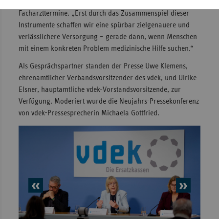
und eine zentrale Terminplattform für schnellere
Facharzttermine. „Erst durch das Zusammenspiel dieser
Instrumente schaffen wir eine spürbar zielgenauere und
verlässlichere Versorgung – gerade dann, wenn Menschen
mit einem konkreten Problem medizinische Hilfe suchen.“
Als Gesprächspartner standen der Presse Uwe Klemens,
ehrenamtlicher Verbandsvorsitzender des vdek, und Ulrike
Elsner, hauptamtliche vdek-Vorstandsvorsitzende, zur
Verfügung. Moderiert wurde die Neujahrs-Pressekonferenz
von vdek-Pressesprecherin Michaela Gottfried.
vorheriges
nächs
Element
Elem