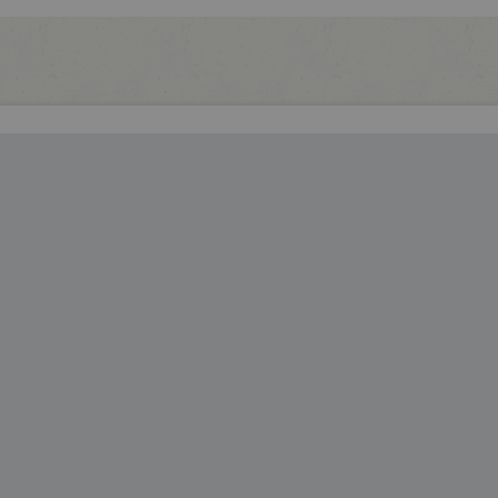
Fußleisten-
Navigation
Verband der Ersatzkassen e. V. (vdek)
BEREICHE
FORMALES
Fokus
Impressum
Politik
Datenschutz
Presse
Privatsphäre-Einstellungen