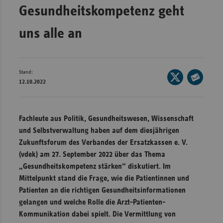
Bad
Gesundheitskompetenz geht
Württe
uns alle an
Bayern
Berlin
Breme
Stand:
Seite
12.10.2022
Hambu
auf
Seite
X
Hessen
per
teilen
E-
Meckle
Fachleute aus Politik, Gesundheitswesen, Wissenschaft
Mail
Vorpo
und Selbstverwaltung haben auf dem diesjährigen
teilen
Zukunftsforum des Verbandes der Ersatzkassen e. V.
Nieder
(vdek) am 27. September 2022 über das Thema
Nordrh
„Gesundheitskompetenz stärken“ diskutiert. Im
Westfa
Mittelpunkt stand die Frage, wie die Patientinnen und
Patienten an die richtigen Gesundheitsinformationen
Rheinl
gelangen und welche Rolle die Arzt-Patienten-
Pfal
Kommunikation dabei spielt. Die Vermittlung von
Saarla