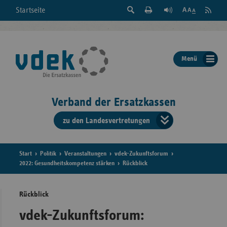
Suche
Seite
RSS
Startseite
Feed
einblenden
Drucken
abonni
Schrift
/
ausblenden
der
Menü
Seite
ändern
Verband der Ersatzkassen
zu den Landesvertretungen
Verband
der
Ersatzkass
Start
Politik
Veranstaltungen
vdek-Zukunftsforum
2022: Gesundheitskompetenz stärken
Rückblick
vd
Rückblick
Bundes
vdek-Zukunftsforum: