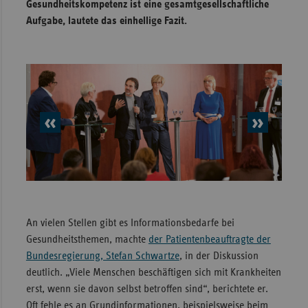
Gesundheitskompetenz ist eine gesamtgesellschaftliche
Sachse
Aufgabe, lautete das einhellige Fazit.
Sachse
Anhal
Schles
Holst
vorheriges
nächs
Thürin
Element
Elem
An vielen Stellen gibt es Informationsbedarfe bei
Gesundheitsthemen, machte
der Patientenbeauftragte der
Bundesregierung, Stefan Schwartze
, in der Diskussion
deutlich. „Viele Menschen beschäftigen sich mit Krankheiten
erst, wenn sie davon selbst betroffen sind“, berichtete er.
Oft fehle es an Grundinformationen, beispielsweise beim