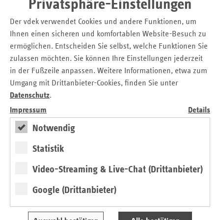
Privatsphäre-Einstellungen
Verhinderungs- und Kurzzeitpflege wird
Der vdek verwendet Cookies und andere Funktionen, um
flexibilisiert
Ihnen einen sicheren und komfortablen Website-Besuch zu
ermöglichen. Entscheiden Sie selbst, welche Funktionen Sie
zulassen möchten. Sie können Ihre Einstellungen jederzeit
von Stefan Wilderotter, Karolin Kock
in der Fußzeile anpassen. Weitere Informationen, etwa zum
Umgang mit Drittanbieter-Cookies, finden Sie unter
Datenschutz
.
Seitennavigation
Seitenleiste
Auf einen Blick
Impressum
Details
mit
Glossar
weiteren
Notwendig
Informationen
Kontakt und Anfahrt
Statistik
Der vdek
Karriere
Video-Streaming & Live-Chat (Drittanbieter)
Die GKV
Google (Drittanbieter)
ersatzkasse magazin.