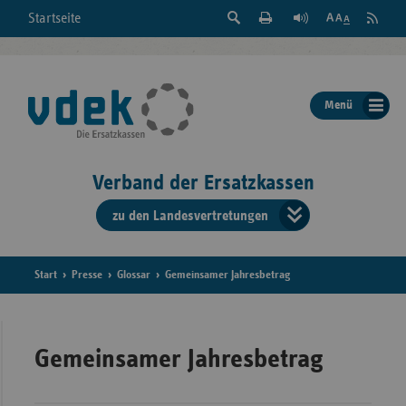
Suche
Seite
RSS
Startseite
Feed
einblenden
Drucken
abonni
Schrift
/
ausblenden
der
Menü
Seite
ändern
Verband der Ersatzkassen
zu den Landesvertretungen
Verband
der
Ersatzkass
Start
Presse
Glossar
Gemeinsamer Jahresbetrag
vd
Bundes
Gemeinsamer Jahresbetrag