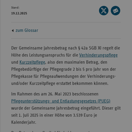
Bad
Stand:
Württe
Seite
19.12.2025
auf
Seite
Bayern
X
per
Berlin
zum Glossar
teilen
E-
Breme
Mail
teilen
Der Gemeinsame Jahresbetrag nach § 42a SGB XI regelt die
Hambu
Höhe des Leistungsanspruchs für die
Verhinderungspflege
Hessen
und
Kurzzeitpflege
, also den maximalen Betrag, den
Meckle
Pflegebedürftige der Pflegegrade 2 bis 5 pro Jahr von der
Vorpo
Pflegekasse für Pflegeaufwendungen der Verhinderungs-
und/oder Kurzzeitpflege erstattet bekommen können.
Nieder
Im Rahmen des am 26. Mai 2023 beschlossenen
Nordrh
Pflegeunterstützungs- und Entlastungsgesetzes (PUEG)
Westfa
wurde der Gemeinsame Jahresbetrag eingeführt. Dieser gilt
Rheinl
seit 1. Juli 2025 in einer Höhe von 3.539 Euro je
Pfal
Kalenderjahr.
Saarla