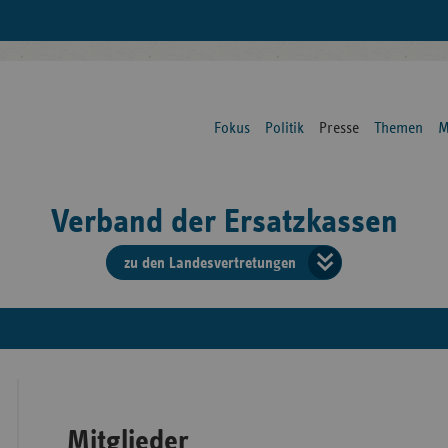
Fokus
Politik
Presse
Themen
M
Verband der Ersatzkassen
zu den Landesvertretungen
Verban
der
Ersatzk
vd
Mitglieder
Bundes