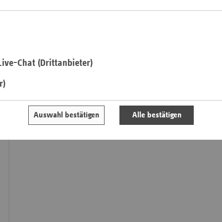
insgesamt rund 28,7 Millionen Versicherte, darunter etwa 23,
Pfal
Weitere Informationen
Saarla
Sachse
Die Mitgliedskassen des vdek
Sachse
Statistiken zur GKV-Versichertenstruktur
ive-Chat (Drittanbieter)
Anhal
Informationen zum Mitgliedschafts- und Beitragsrecht
r)
Schles
Holst
Auswahl bestätigen
Alle bestätigen
Thürin