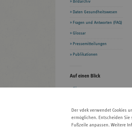
Bildarchiv
Daten Gesundheitswesen
Fragen und Antworten (FAQ)
Glossar
Pressemitteilungen
Publikationen
Seitenleiste
Auf einen Blick
mit
Glossar
weiteren
Informationen
Kontakt und Anfahrt
Der vdek
Der vdek verwendet Cookies u
Karriere
ermöglichen. Entscheiden Sie s
Die GKV
Fußzeile anpassen. Weitere In