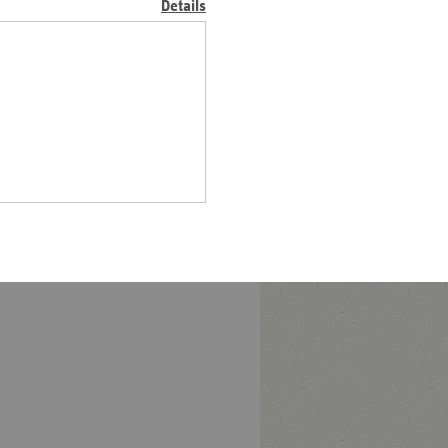
5 Millionen Mitglieder.
Details
z
nd
n
n-
t
wig-
ein
gen