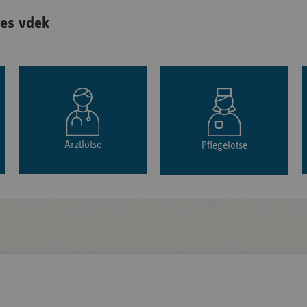
es vdek
Arztlotse
Pflegelotse