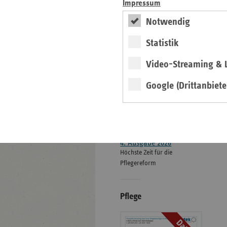
Impressum
ersatzkasse magazin.
Notwendig
ePaper
Statistik
Video-Streaming & L
Google (Drittanbiete
weiter
4. Ausgabe 2026
Höchste Zeit für die
Pflegereform
Pflege