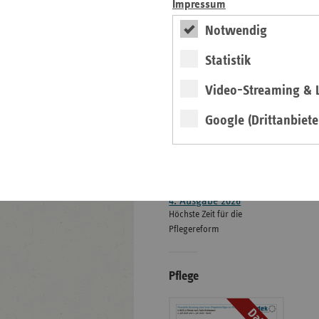
Impressum
ersatzkasse magazin.
Notwendig
ePaper
Statistik
Video-Streaming & L
Google (Drittanbiete
weiter
4. Ausgabe 2026
Höchste Zeit für die
Pflegereform
Pflege