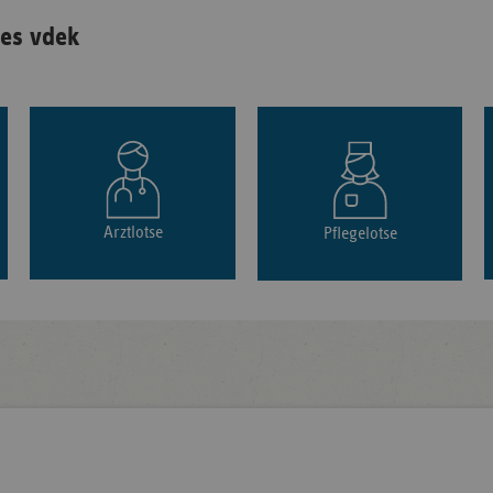
es vdek
Arztlotse
Pflegelotse