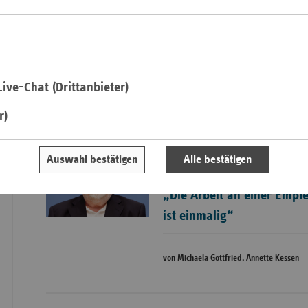
Schutzimpfungs-Richtlinien beschließt. Alle dort aufgeführt
Pfal
jeweils beschriebenen Rahmenbedingungen zu Lasten der
ge
Krankenversicherung (GKV)
abrechnungsfähig.
Saarla
Sachse
» Website der Ständigen Impfkommission (STIKO)
Sachse
ive-Chat (Drittanbieter)
Anhal
Mehr zum Thema
r)
Schles
Holst
Interview mit Prof. Dr. Thomas Me
Auswahl bestätigen
Alle bestätigen
Thürin
STIKO
„Die Arbeit an einer Empf
ist einmalig“
von Michaela Gottfried, Annette Kessen