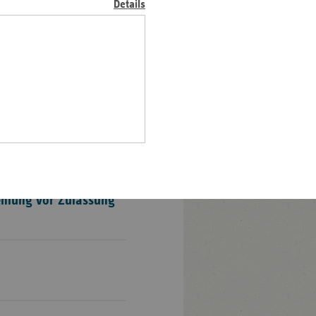
en Impfungen sind unter den
Details
z
setzlichen
nd
n
n-
t
wig-
ein
rtens, Vorsitzender der
gen
ehlung vor Zulassung