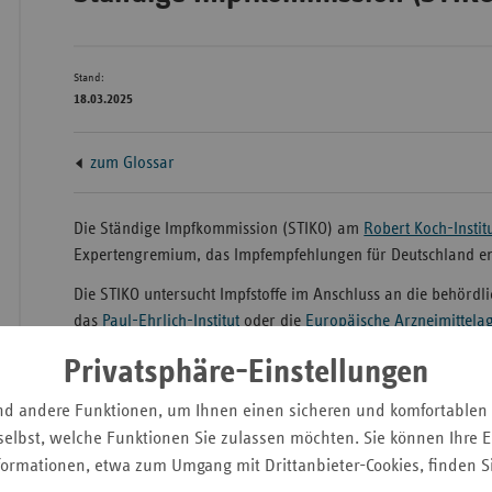
Bad
Stand:
Württe
18.03.2025
Bayern
zum Glossar
Berlin
Breme
Die Ständige Impfkommission (STIKO) am
Robert Koch-Institu
Hambu
Expertengremium, das Impfempfehlungen für Deutschland en
Hessen
Die STIKO untersucht Impfstoffe im Anschluss an die behördl
Meckle
das
Paul-Ehrlich-Institut
oder die
Europäische Arzneimittela
Vorpo
und Risiken einer Impfung für Einzelpersonen und insbesonde
Privatsphäre-Einstellungen
Impfstrategie für die gesamte Bevölkerung. Dabei handelt di
Nieder
der evidenzbasierten Medizin.
nd andere Funktionen, um Ihnen einen sicheren und komfortablen
Nordrh
elbst, welche Funktionen Sie zulassen möchten. Sie können Ihre Ei
Die STIKO-Empfehlungen gelten in Deutschland als medizinis
Westfa
formationen, etwa zum Umgang mit Drittanbieter-Cookies, finden S
die Grundlage dar, auf der der
Gemeinsame Bundesausschus
Rheinl