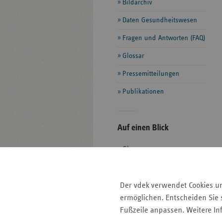
Bildarchiv
Daten Gesundheitswesen
Fragen und Antworten (FAQ)
Glossar
Pressemitteilungen
Publikationen
Seitenleiste
Auf einen Blick
mit
Glossar
weiteren
Informationen
Kontakt und Anfahrt
Der vdek
Der vdek verwendet Cookies u
Karriere
ermöglichen. Entscheiden Sie s
Die GKV
Fußzeile anpassen. Weitere In