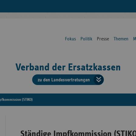
Fokus
Politik
Presse
Themen
M
Verband der Ersatzkassen
zu den Landesvertretungen
Verban
der
pfkommission (STIKO)
Ersatzk
vd
Ständige Impfkommission (STIKO
Bundes