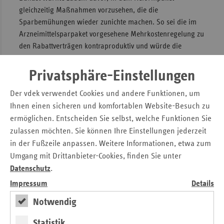
gleichzeitig Maßnahmen vorzusehen, die die
Sparbemühungen wieder zunichte machen. So sei die im
Arzneimittelsparpaket vorgesehene Mehrkostenregelung zu
den Rabattverträgen kontraproduktiv und würde die
bisherigen jährlichen Einsparungen in Höhe von einer
Milliarde Euro gefährden.
Privatsphäre-Einstellungen
Wichtig sei auch, dass die Mehrwertsteuer auf Arzneimittel
Der vdek verwendet Cookies und andere Funktionen, um
endlich abgesenkt würde. Keinem Menschen sei
Ihnen einen sicheren und komfortablen Website-Besuch zu
klarzumachen, weshalb auf Hundefutter,
ermöglichen. Entscheiden Sie selbst, welche Funktionen Sie
Hotelübernachtungen oder Trüffel weniger Mehrwertsteuer
zulassen möchten. Sie können Ihre Einstellungen jederzeit
erhoben wird als auf lebenswichtige Arzneimittel. Dadurch
in der Fußzeile anpassen. Weitere Informationen, etwa zum
könnten auf einen Schlag etwa drei Milliarden Euro
Umgang mit Drittanbieter-Cookies, finden Sie unter
eingespart werden.
Datenschutz
.
Der vdek rechnet nicht damit, dass die Sparmaßnahmen
Impressum
Details
ausreichen werden, das gesamte Defizit in 2011 zu decken.
Notwendig
"Es fehlen wahrscheinlich noch etwa fünf Milliarden Euro,
die nach Vorstellungen der Koalition dann über
Statistik