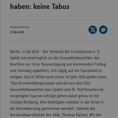
Bad
haben: keine Tabus
Württe
Bayern
Berlin
Pressemitteilung
Seite
17.06.2010
auf
Breme
Seite
X
per
Hambu
teilen
E-
Berlin, 17.06.2010 - Der Verband der Ersatzkassen e. V.
Hessen
Mail
(vdek) hat eindringlich an die Gesundheitspolitiker der
Meckle
teilen
Koalition vor ihrer Klausurtagung am kommenden Freitag
Vorpo
und Samstag appelliert, sich zügig auf ein Sparpaket zu
einigen, das in Teilen auch schon im Jahr 2010 gelten muss.
Nieder
"Das Arzneimittelsparpaket und die von den CDU-
Nordrh
Gesundheitsexperten Jens Spahn und Dr. Rolf Koschorrek
Westfa
vorgelegten Sparvorschläge gehen dabei genau in die
Rheinl
richtige Richtung. Alle Beteiligten müssten in der Krise in
Pfal
die Verantwortung genommen werden", betonte der
Vorstandsvorsitzende des vdek, Thomas Ballast. Mit den
Saarla