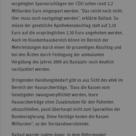
vorgelegten Sparvorschlägen der CDU sollen rund 2,2
Sachse
Milliarden Euro eingespart werden. "Das reicht noch nicht.
Hier muss noch nachgelegt werden", erklärte Ballast. So
Sachse
müsse der gesetzliche Apothekenabschlag statt auf 2,10
Anhal
Euro auf die ursprünglichen 2,30 Euro angehoben werden.
Schles
Auch im Krankenhausbereich könne im Bereich der
Holst
Mehrleistungen durch einen 50-prozentigen Abschlag und
Thürin
bei den Ärzten durch Festlegung der ambulanten
Vergütung des Jahres 2009 als Basisjahr noch deutlich
nachjustiert werden.
Dringenden Handlungsbedarf gibt es aus Sicht des vdek im
Bereich der Hausarztverträge. "Dass die Kassen vom
Gesetzgeber zwangsverpflichtet werden, teure
Hausarztverträge ohne Zusatznutzen für den Patienten
abzuschließen, passt überhaupt nicht zum Sparwillen der
Bundesregierung. Diese Verträge kosten die Kassen
Milliarden", so der Vorstandsvorsitzende.
Ballast warnte zudem davor, in dem Reformpaket