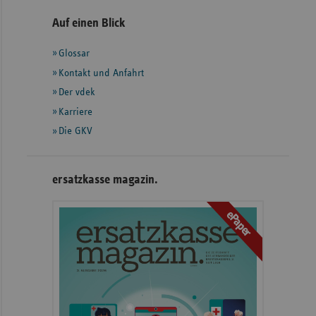
Seitennavigation
Seitenleiste
Auf einen Blick
mit
Glossar
weiteren
Informationen
Kontakt und Anfahrt
Der vdek
Karriere
Die GKV
ersatzkasse magazin.
ePaper