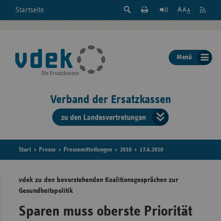
Suche
Seite
RSS
Startseite
Feed
einblenden
Drucken
abonni
Schrift
/
ausblenden
der
Menü
Seite
ändern
Verband der Ersatzkassen
zu den Landesvertretungen
Verband
der
Ersatzkass
Start
Presse
Pressemitteilungen
2010
17.6.2010
vd
vdek zu den bevorstehenden Koalitionsgesprächen zur
Gesundheitspolitik
Bundes
Sparen muss oberste Priorität