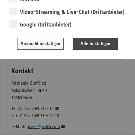
Zusatzbeiträge finanziert werden müssten. Der
Zusatzbeitrag wird dann eine Größenordnung von
Video-Streaming & Live-Chat (Drittanbieter)
durchschnittlich acht Euro haben. Dadurch werden weiter
die Versicherten belastet", so Ballast. Gerechter wäre es
Google (Drittanbieter)
deshalb, auch die Arbeitgeber wieder verstärkt in die
Verantwortung zu nehmen und – wie von
Auswahl bestätigen
Alle bestätigen
Bundesgesundheitsminister Philipp Rösler vorgeschlagen –
den Arbeitgeberanteil beim Beitragssatz anzuheben.
Kontakt
Michaela Gottfried
Askanischer Platz 1
10963 Berlin
Tel.: 0 30 / 2 69 31 – 12 00
Fax: 0 30 / 2 69 31 – 29 15
E-Mail:
presse@vdek.com