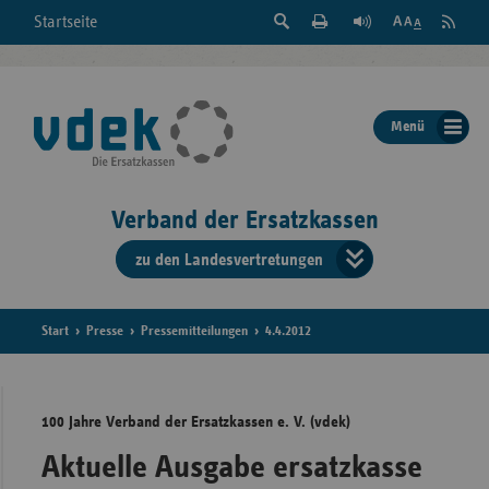
Suche
Seite
RSS
Startseite
Feed
einblenden
Drucken
abonni
Schrift
/
ausblenden
der
Menü
Seite
ändern
Verband der Ersatzkassen
zu den Landesvertretungen
Verband
der
Ersatzkass
Start
Presse
Pressemitteilungen
4.4.2012
vd
100 Jahre Verband der Ersatzkassen e. V. (vdek)
Bundes
Aktuelle Ausgabe ersatzkasse