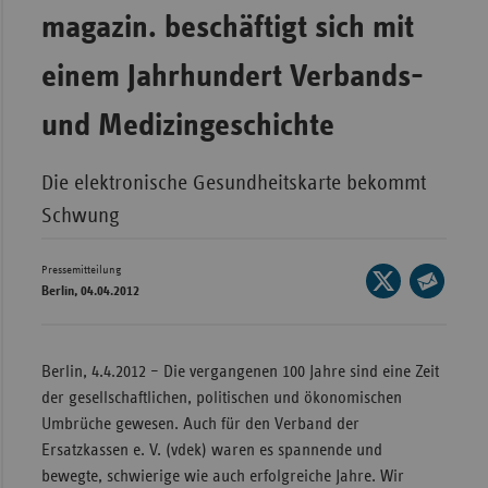
Bad
magazin. beschäftigt sich mit
Württe
einem Jahrhundert Verbands-
Bayern
Berlin
und Medizingeschichte
Breme
Die elektronische Gesundheitskarte bekommt
Hambu
Schwung
Hessen
Meckle
Pressemitteilung
Seite
Vorpo
Berlin, 04.04.2012
auf
Seite
Nieder
X
per
teilen
Nordrh
E-
Berlin, 4.4.2012 – Die vergangenen 100 Jahre sind eine Zeit
Westfa
Mail
der gesellschaftlichen, politischen und ökonomischen
teilen
Rheinl
Umbrüche gewesen. Auch für den Verband der
Pfal
Ersatzkassen e. V. (vdek) waren es spannende und
bewegte, schwierige wie auch erfolgreiche Jahre. Wir
Saarla