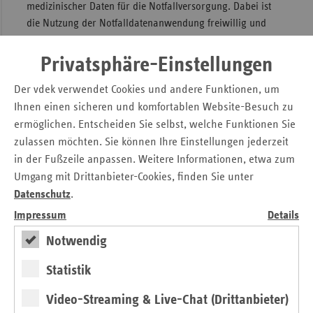
medizinischer Daten für die Notfallversorgung. Dabei ist
die Nutzung der Notfalldatenanwendung freiwillig und
setzt die Einwilligung des Patienten voraus, betont Autor
Jürgen Albert von der Bundesärztekammer.
Privatsphäre-Einstellungen
Außerdem lesen Sie unter anderem im
ersatzkasse
Der vdek verwendet Cookies und andere Funktionen, um
magazin.
:
Ihnen einen sicheren und komfortablen Website-Besuch zu
Pflegeneuausrichtungsgesetz
: Gute Vorhaben, aber
ermöglichen. Entscheiden Sie selbst, welche Funktionen Sie
offene Fragen
zulassen möchten. Sie können Ihre Einstellungen jederzeit
in der Fußzeile anpassen. Weitere Informationen, etwa zum
Frühe Nutzenbewertung
: Zwischenbilanz des IQWiG
Umgang mit Drittanbieter-Cookies, finden Sie unter
IGeL-Monitor
: Bedarf an Information und Aufklärung
Datenschutz
.
ist groß
Impressum
Details
Infos unter
www.vdek.com/magazin
Notwendig
Kontakt
Statistik
Video-Streaming & Live-Chat (Drittanbieter)
Michaela Gottfried