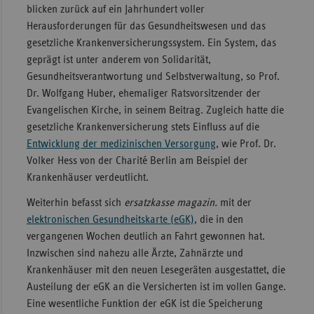
blicken zurück auf ein Jahrhundert voller
Sachse
Herausforderungen für das Gesundheitswesen und das
gesetzliche Krankenversicherungssystem. Ein System, das
Sachse
geprägt ist unter anderem von Solidarität,
Anhal
Gesundheitsverantwortung und Selbstverwaltung, so Prof.
Schles
Dr. Wolfgang Huber, ehemaliger Ratsvorsitzender der
Holst
Evangelischen Kirche, in seinem Beitrag. Zugleich hatte die
Thürin
gesetzliche Krankenversicherung stets Einfluss auf die
Entwicklung der medizinischen Versorgung
, wie Prof. Dr.
Volker Hess von der Charité Berlin am Beispiel der
Krankenhäuser verdeutlicht.
Weiterhin befasst sich
ersatzkasse magazin.
mit der
elektronischen Gesundheitskarte (eGK)
, die in den
vergangenen Wochen deutlich an Fahrt gewonnen hat.
Inzwischen sind nahezu alle Ärzte, Zahnärzte und
Krankenhäuser mit den neuen Lesegeräten ausgestattet, die
Austeilung der eGK an die Versicherten ist im vollen Gange.
Eine wesentliche Funktion der eGK ist die Speicherung