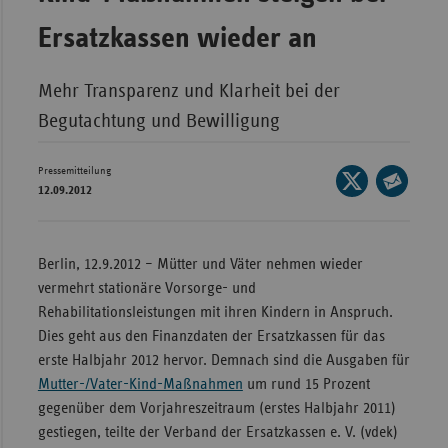
Bad
Württe
Ersatzkassen wieder an
Bayern
Mehr Transparenz und Klarheit bei der
Berlin
Begutachtung und Bewilligung
Breme
Hambu
Pressemitteilung
Seite
12.09.2012
auf
Hessen
Seite
X
per
Meckle
teilen
E-
Vorpo
Berlin, 12.9.2012 – Mütter und Väter nehmen wieder
Mail
vermehrt stationäre Vorsorge- und
Nieder
teilen
Rehabilitationsleistungen mit ihren Kindern in Anspruch.
Nordrh
Dies geht aus den Finanzdaten der Ersatzkassen für das
Westfa
erste Halbjahr 2012 hervor. Demnach sind die Ausgaben für
Mutter-/Vater-Kind-Maßnahmen
um rund 15 Prozent
Rheinl
gegenüber dem Vorjahreszeitraum (erstes Halbjahr 2011)
Pfal
gestiegen, teilte der Verband der Ersatzkassen e. V. (vdek)
Saarla