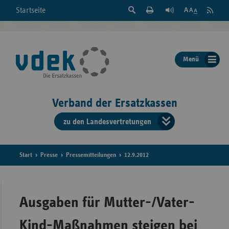
Suche
Seite
RSS
Startseite
Feed
einblenden
Drucken
abonni
Schrift
/
ausblenden
der
Menü
Seite
ändern
Verband der Ersatzkassen
zu den Landesvertretungen
Verband
der
Ersatzkass
Start
Presse
Pressemitteilungen
12.9.2012
vd
Bundes
Ausgaben für Mutter-/Vater-
Kind-Maßnahmen steigen bei