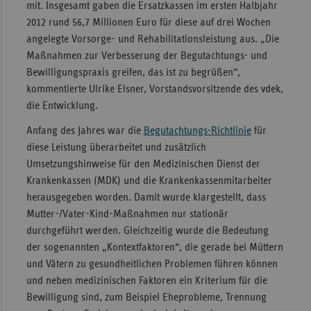
mit. Insgesamt gaben die Ersatzkassen im ersten Halbjahr
Sachse
2012 rund 56,7 Millionen Euro für diese auf drei Wochen
angelegte Vorsorge- und Rehabilitationsleistung aus. „Die
Sachse
Maßnahmen zur Verbesserung der Begutachtungs- und
Anhal
Bewilligungspraxis greifen, das ist zu begrüßen“,
Schles
kommentierte Ulrike Elsner, Vorstandsvorsitzende des vdek,
Holst
die Entwicklung.
Thürin
Anfang des Jahres war die
Begutachtungs-Richtlinie
für
diese Leistung überarbeitet und zusätzlich
Umsetzungshinweise für den Medizinischen Dienst der
Krankenkassen (MDK) und die Krankenkassenmitarbeiter
herausgegeben worden. Damit wurde klargestellt, dass
Mutter-/Vater-Kind-Maßnahmen nur stationär
durchgeführt werden. Gleichzeitig wurde die Bedeutung
der sogenannten „Kontextfaktoren“, die gerade bei Müttern
und Vätern zu gesundheitlichen Problemen führen können
und neben medizinischen Faktoren ein Kriterium für die
Bewilligung sind, zum Beispiel Eheprobleme, Trennung