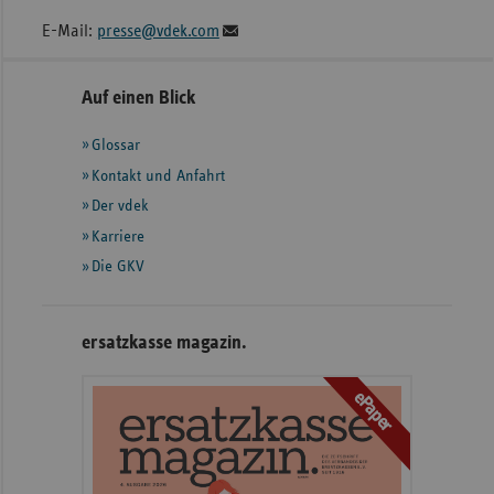
E-Mail:
presse@vdek.com
Seitennavigation
Seitenleiste
Auf einen Blick
mit
Glossar
weiteren
Informationen
Kontakt und Anfahrt
Der vdek
Karriere
Die GKV
ersatzkasse magazin.
ePaper