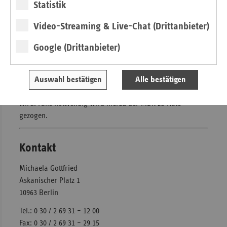
Statistik
Syndrom oder depressive Stimmungen auf. Die
Mutter-/Vater-Kind-Maßnahmen sollen helfen, diesen
Video-Streaming & Live-Chat (Drittanbieter)
Störungen entgegen zu wirken, um langfristige Krankheiten
oder Krankheitsfolgen zu vermeiden. Um eine
Google (Drittanbieter)
Mutter-/Vater-Kind-Maßnahme in Anspruch zu nehmen,
muss zunächst der Arzt die medizinische Notwendigkeit
verordnen. Auf dieser Basis prüft die zuständige
Auswahl bestätigen
Alle bestätigen
Krankenkasse, ob die Maßnahme bewilligt oder abgelehnt
wird. Falls notwendig wird hierzu der MDK zu Rate
gezogen.
Kontakt
Michaela Gottfried
Askanischer Platz 1
10963 Berlin
Tel.: 0 30 / 2 69 31 – 12 00
Fax: 0 30 / 2 69 31 – 29 15