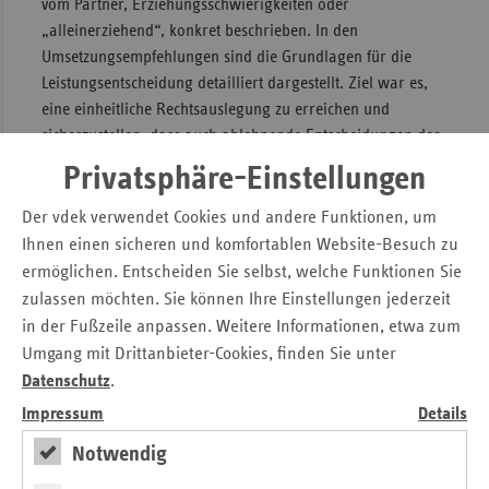
vom Partner, Erziehungsschwierigkeiten oder
„alleinerziehend“, konkret beschrieben. In den
Umsetzungsempfehlungen sind die Grundlagen für die
Leistungsentscheidung detailliert dargestellt. Ziel war es,
eine einheitliche Rechtsauslegung zu erreichen und
sicherzustellen, dass auch ablehnende Entscheidungen der
Krankenkassen gegenüber den Versicherten
Privatsphäre-Einstellungen
nachvollziehbar begründet werden.
Der vdek verwendet Cookies und andere Funktionen, um
All das habe zu mehr rechtlicher Klarheit und Transparenz
Ihnen einen sicheren und komfortablen Website-Besuch zu
geführt, erläutert Elsner: „Wir gehen davon aus, dass
ermöglichen. Entscheiden Sie selbst, welche Funktionen Sie
damit die medizinisch notwendigen Vorsorge- und
zulassen möchten. Sie können Ihre Einstellungen jederzeit
Rehamaßnahmen für Mütter/Väter und ihre Kinder schnell
in der Fußzeile anpassen. Weitere Informationen, etwa zum
und unbürokratisch bewilligt werden, um Krankheiten und
Umgang mit Drittanbieter-Cookies, finden Sie unter
Krankheitsfolgen vorzubeugen.“
Datenschutz
.
Eltern, insbesondere Alleinerziehende, haben oft eine
Impressum
Details
besondere physische und psychische Belastungssituation zu
bewältigen. Häufig treten bei den Müttern und Vätern
Notwendig
Gesundheitsstörungen wie Schlafstörungen, Burn-out-