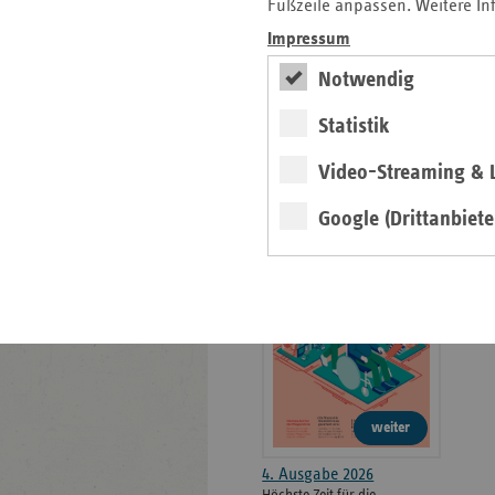
weiteren
Fußzeile anpassen. Weitere In
Informationen
Kontakt und Anfahrt
Impressum
Der vdek
Notwendig
Karriere
Die GKV
Statistik
Video-Streaming & L
ersatzkasse magazin.
Google (Drittanbiete
ePaper
weiter
4. Ausgabe 2026