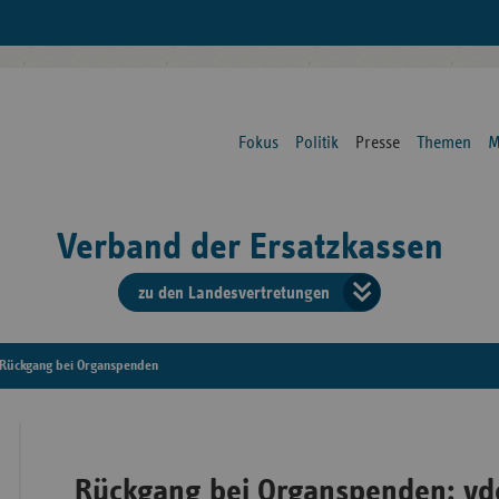
Fokus
Politik
Presse
Themen
M
Verband der Ersatzkassen
zu den Landesvertretungen
Verban
der
Rückgang bei Organspenden
Ersatzk
vd
Rückgang bei Organspenden: vde
Bundes