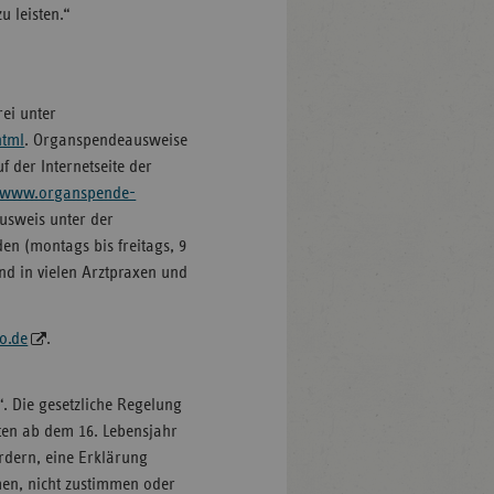
 leisten.“
ei unter
html
. Organspendeausweise
f der Internetseite der
www.organspende-
usweis unter der
en (montags bis freitags, 9
nd in vielen Arztpraxen und
o.de
.
“. Die gesetzliche Regelung
ten ab dem 16. Lebensjahr
rdern, eine Erklärung
en, nicht zustimmen oder