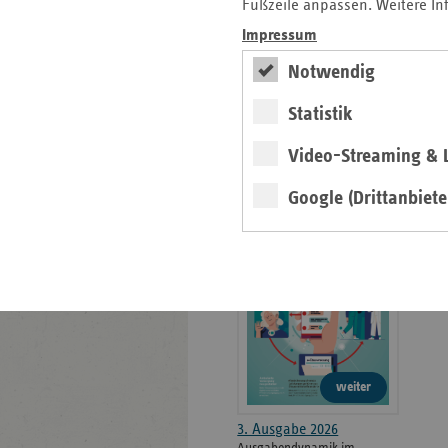
weiteren
Fußzeile anpassen. Weitere In
Informationen
Kontakt und Anfahrt
Impressum
Der vdek
Notwendig
Karriere
Die GKV
Statistik
Video-Streaming & L
ersatzkasse magazin.
Google (Drittanbiete
ePaper
weiter
3. Ausgabe 2026