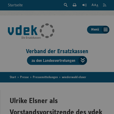
Suche
Seite
RSS
Startseite
Feed
einblenden
Drucken
abonni
Schrift
/
ausblenden
der
Menü
Seite
ändern
Verband der Ersatzkassen
zu den Landesvertretungen
Verband
der
Ersatzkass
Start
Presse
Pressemitteilungen
wiederwahl elsner
vd
Bundes
Ulrike Elsner als
Vorstandsvorsitzende des vdek