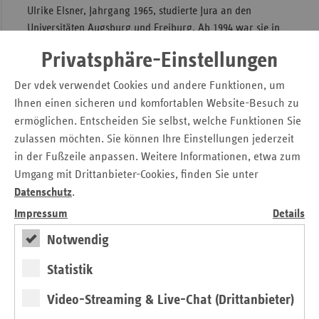
Ulrike Elsner, Jahrgang 1965, studierte Jura an den
Universitäten Augsburg und Freiburg. Ab 1994 war sie in
der
Berliner Landesvertretung des vdek
und im Anschluss
Privatsphäre-Einstellungen
in der
Landesvertretung Sachsen
tätig. Im Jahr 2008
übernahm sie in der vdek-Zentrale in Berlin die Leitung der
Der vdek verwendet Cookies und andere Funktionen, um
Abteilung "Ambulante Versorgung". 2012 wurde Elsner zur
Ihnen einen sicheren und komfortablen Website-Besuch zu
vdek-Vorstandsvorsitzenden gewählt. Elsner ist
ermöglichen. Entscheiden Sie selbst, welche Funktionen Sie
ehrenamtliche Richterin am Bundessozialgericht.
zulassen möchten. Sie können Ihre Einstellungen jederzeit
Ein Foto von Ulrike Elsner für die Presseberichterstattung
in der Fußzeile anpassen. Weitere Informationen, etwa zum
finden Sie hier
Umgang mit Drittanbieter-Cookies, finden Sie unter
Datenschutz
.
Die Pressemitteilung zum Download
Impressum
Details
Ulrike Elsner als Vorstandsvorsitzende des vdek
wiedergewählt
Notwendig
Statistik
Kontakt
Video-Streaming & Live-Chat (Drittanbieter)
Michaela Gottfried