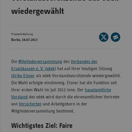
Bad
Württe
wiedergewählt
Bayern
Berlin
Pressemitteilung
Seite
Breme
Berlin, 18.07.2017
auf
Seite
Hambu
X
per
teilen
Hessen
E-
Die
Mitgliederversammlung
des
Verbandes der
Mail
Ersatzkassen e. V. (vdek)
hat auf ihrer heutigen Sitzung
Meckle
teilen
Ulrike Elsner
als vdek-Vorstandsvorsitzende wiedergewählt.
Vorpo
Die Wahl erfolgte einstimmig. Elsner hat die Funktion seit
Nieder
ihrer ersten Wahl im Juli 2012 inne. Der
hauptamtliche
Nordrh
Vorstand
des vdek wird durch die ehrenamtlichen Vertreter
Westfa
von
Versicherten
und Arbeitgebern in der
Mitgliederversammlung bestimmt.
Rheinl
Pfal
Wichtigstes Ziel: Faire
Saarla