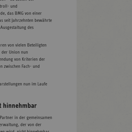
troll- und
rde, das BMG von einer
das seit Jahrzehnten bewährte
 Ausgestaltung des
en von vielen Beteiligten
en der Union nun
endung von Kriterien der
en zwischen Fach- und
arstellungen nun im Laufe
t hinnehmbar
r Partner in der gemeinsamen
erwaltung, der von der
ten wird, nicht hinnehmbar.