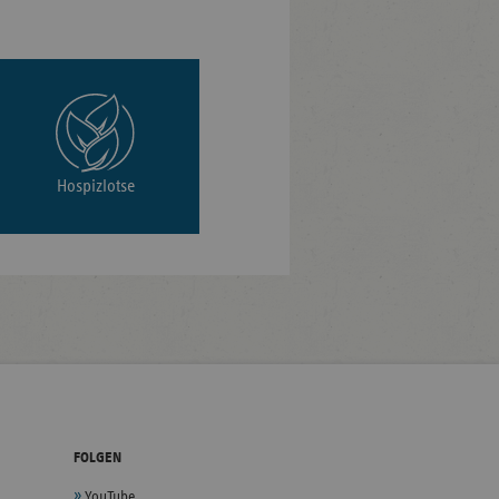
Hospizlotse
FOLGEN
YouTube