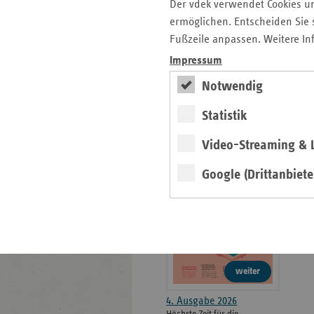
weiteren
Der vdek verwendet Cookies u
Informationen
Kontakt und Anfahrt
ermöglichen. Entscheiden Sie s
Der vdek
Fußzeile anpassen. Weitere In
Karriere
Impressum
Die GKV
Notwendig
Statistik
ersatzkasse magazin.
Video-Streaming & L
ePaper
Google (Drittanbiete
weiter
4. Ausgabe 2026