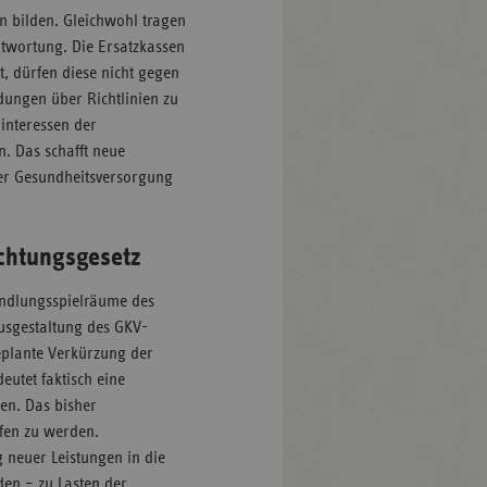
n bilden. Gleichwohl tragen
ntwortung. Die Ersatzkassen
, dürfen diese nicht gegen
dungen über Richtlinien zu
interessen der
n. Das schafft neue
der Gesundheitsversorgung
ichtungsgesetz
Handlungsspielräume des
usgestaltung des GKV-
eplante Verkürzung der
utet faktisch eine
en. Das bisher
fen zu werden.
 neuer Leistungen in die
den – zu Lasten der