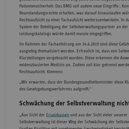
Patientensicherheit. Das BMG soll zudem neue Eingriffs-, Kon
Beanstandungsrechte erhalten, was darauf hinauslaufen wü
Rechtsaufsicht zu einer Fachaufsicht weiterzuentwickeln. In 
System der Beteiligung der Selbstverwaltungspartner an der
Leistungskatalogs würde damit massiv eingegriffen.
Im Rahmen der Fachanhörung am 24.6.2019 sind diese Gefahr
ausgiebig thematisiert worden. Erfreulich ist, dass von Seit
Klarstellungen vorgebracht wurden. Diese erkennen die Anw
evidenzbasierten Medizin an. Zudem soll klar getrennt werd
Rechtsaufsicht. Klemens:
„Wir erwarten, dass der Bundesgesundheitsminister diese Kl
des Gesetzgebungsverfahrens aufgreift.“
Schwächung der Selbstverwaltung nich
„Aus Sicht der
Ersatzkassen
und aus der Sicht vieler unsere
Selbstverwaltung ist dieser Weg der Schwächung der Selbstv
Großen Koalition mit zunehmender Geschwindigkeit beschrit