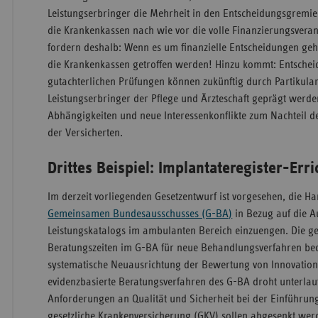
Leistungserbringer die Mehrheit in den Entscheidungsgremie
die Krankenkassen nach wie vor die volle Finanzierungsvera
fordern deshalb: Wenn es um finanzielle Entscheidungen geht
die Krankenkassen getroffen werden! Hinzu kommt: Entschei
gutachterlichen Prüfungen können zukünftig durch Partikular
Leistungserbringer der Pflege und Ärzteschaft geprägt werde
Abhängigkeiten und neue Interessenkonflikte zum Nachteil 
der Versicherten.
Drittes Beispiel: Implantateregister-Err
Im derzeit vorliegenden Gesetzentwurf ist vorgesehen, die 
Gemeinsamen Bundesausschusses (G-BA)
in Bezug auf die A
Leistungskatalogs im ambulanten Bereich einzuengen. Die g
Beratungszeiten im G-BA für neue Behandlungsverfahren bede
systematische Neuausrichtung der Bewertung von Innovation
evidenzbasierte Beratungsverfahren des G-BA droht unterlau
Anforderungen an Qualität und Sicherheit bei der Einführung
gesetzliche Krankenversicherung (GKV) sollen abgesenkt wer