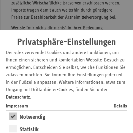
zusätzliche Wirtschaftlichkeitsreserven erschlossen werden.
Importe tragen damit auch weiterhin durch günstigere
Preise zur Bezahlbarkeit der Arzneimittelversorgung bei.
Wer sie `mir nichts dir nichts´ in ihrer Bedeutung
reduzieren möchte, muss darlegen können, wie er
Privatsphäre-Einstellungen
zusätzliche Belastungen der Versichertengemeinschaft
vermeiden möchte. Nur ein weiter bestehender Wettbewerb
Der vdek verwendet Cookies und andere Funktionen, um
führt zu Wirtschaftlichkeit in der Versorgung.
Ihnen einen sicheren und komfortablen Website-Besuch zu
ermöglichen. Entscheiden Sie selbst, welche Funktionen Sie
zulassen möchten. Sie können Ihre Einstellungen jederzeit
Pressekontakt:
in der Fußzeile anpassen. Weitere Informationen, etwa zum
Umgang mit Drittanbieter-Cookies, finden Sie unter
Michaela Gottfried, Verband der Ersatzkassen e. V. (vdek)
Datenschutz
.
Tel.: 030/26931-1200, E-Mail:
michaela.gottfried@vdek.com
Impressum
Details
Notwendig
Andrea Röder, BKK Dachverband e. V.
Tel.: 030/2700406-302, E-Mail:
andrea.roeder@bkk-dv.de
Statistik