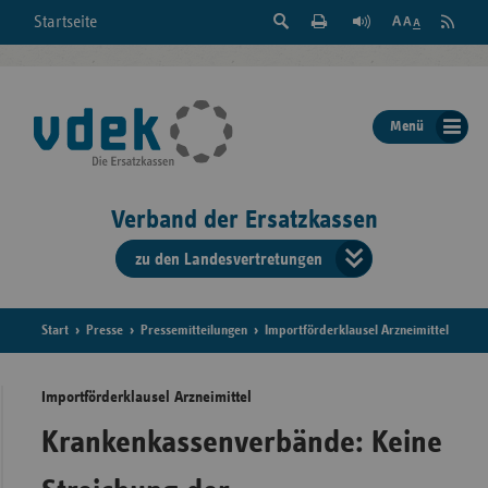
Suche
Seite
RSS
Startseite
Feed
einblenden
Drucken
abonni
Schrift
/
ausblenden
der
Menü
Seite
ändern
Verband der Ersatzkassen
zu den Landesvertretungen
Verband
der
Ersatzkass
Start
Presse
Pressemitteilungen
Importförderklausel Arzneimittel
vd
Importförderklausel Arzneimittel
Bundes
Krankenkassenverbände: Keine