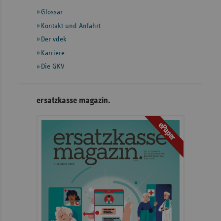
mit
Glossar
weiteren
Informationen
Kontakt und Anfahrt
Der vdek
Karriere
Die GKV
ersatzkasse magazin.
ePaper