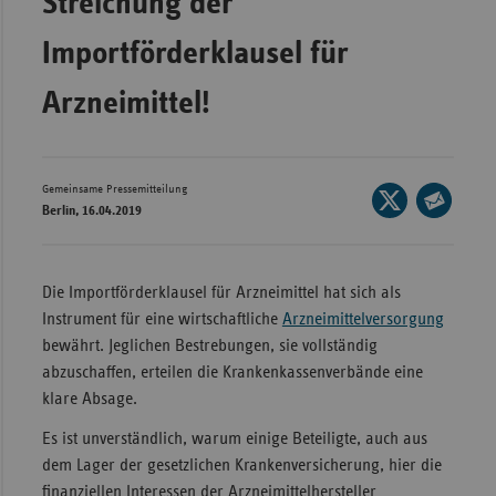
Streichung der
Bad
Württe
Importförderklausel für
Bayern
Arzneimittel!
Berlin
Breme
Hambu
Gemeinsame Pressemitteilung
Seite
Berlin, 16.04.2019
auf
Hessen
Seite
X
per
Meckle
teilen
E-
Vorpo
Die Importförderklausel für Arzneimittel hat sich als
Mail
Instrument für eine wirtschaftliche
Arzneimittelversorgung
Nieder
teilen
bewährt. Jeglichen Bestrebungen, sie vollständig
Nordrh
abzuschaffen, erteilen die Krankenkassenverbände eine
Westfa
klare Absage.
Rheinl
Es ist unverständlich, warum einige Beteiligte, auch aus
Pfal
dem Lager der gesetzlichen Krankenversicherung, hier die
Saarla
finanziellen Interessen der Arzneimittelhersteller