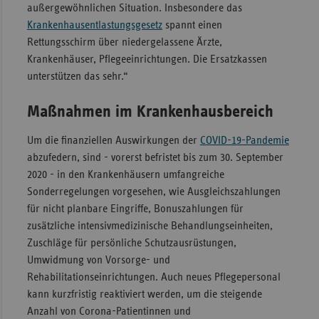
außergewöhnlichen Situation. Insbesondere das
Sachse
Krankenhausentlastungsgesetz
spannt einen
Rettungsschirm über niedergelassene Ärzte,
Sachse
Krankenhäuser, Pflegeeinrichtungen. Die Ersatzkassen
Anhal
unterstützen das sehr.“
Schles
Holst
Maßnahmen im Krankenhausbereich
Thürin
Um die finanziellen Auswirkungen der
COVID-19-Pandemie
abzufedern, sind - vorerst befristet bis zum 30. September
2020 - in den Krankenhäusern umfangreiche
Sonderregelungen vorgesehen, wie Ausgleichszahlungen
für nicht planbare Eingriffe, Bonuszahlungen für
zusätzliche intensivmedizinische Behandlungseinheiten,
Zuschläge für persönliche Schutzausrüstungen,
Umwidmung von Vorsorge- und
Rehabilitationseinrichtungen. Auch neues Pflegepersonal
kann kurzfristig reaktiviert werden, um die steigende
Anzahl von Corona-Patientinnen und