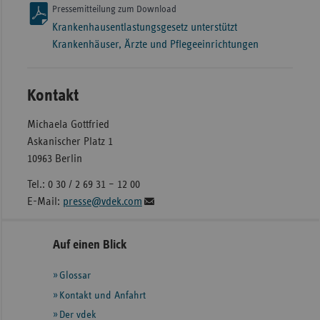
Pressemitteilung zum Download
Krankenhausentlastungsgesetz unterstützt
Krankenhäuser, Ärzte und Pflegeeinrichtungen
Kontakt
Michaela Gottfried
Askanischer Platz 1
10963 Berlin
Tel.: 0 30 / 2 69 31 – 12 00
E-Mail:
presse@vdek.com
Seitennavigation
Seitenleiste
Auf einen Blick
mit
Glossar
weiteren
Informationen
Kontakt und Anfahrt
Der vdek