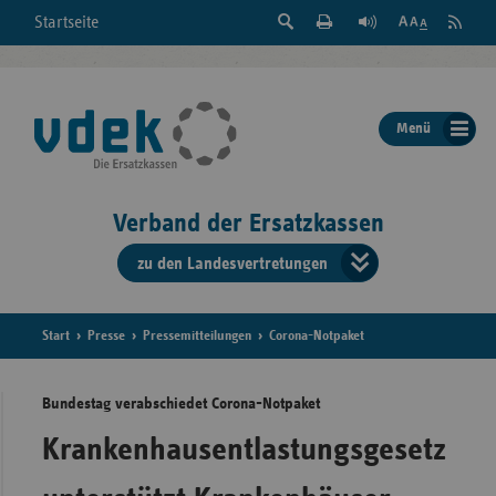
Suche
Seite
RSS
Startseite
Feed
einblenden
Drucken
abonni
Schrift
/
ausblenden
der
Menü
Seite
ändern
Verband der Ersatzkassen
zu den Landesvertretungen
Verband
der
Ersatzkass
Start
Presse
Pressemitteilungen
Corona-Notpaket
vd
Bundestag verabschiedet Corona-Notpaket
Bundes
Krankenhausentlastungsgesetz