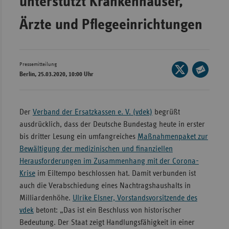
unterstützt Krankenhäuser,
Bad
Württe
Ärzte und Pflegeeinrichtungen
Bayern
Berlin
Pressemitteilung
Seite
Breme
Berlin, 25.03.2020, 10:00 Uhr
auf
Seite
Hambu
X
per
Hessen
teilen
E-
Der
Verband der Ersatzkassen e. V. (vdek)
begrüßt
Meckle
Mail
ausdrücklich, dass der Deutsche Bundestag heute in erster
Vorpo
teilen
bis dritter Lesung ein umfangreiches
Maßnahmenpaket zur
Bewältigung der medizinischen und finanziellen
Nieder
Herausforderungen im Zusammenhang mit der Corona-
Nordrh
Krise
im Eiltempo beschlossen hat. Damit verbunden ist
Westfa
auch die Verabschiedung eines Nachtragshaushalts in
Rheinl
Milliardenhöhe.
Ulrike Elsner, Vorstandsvorsitzende des
Pfal
vdek
betont: „Das ist ein Beschluss von historischer
Bedeutung. Der Staat zeigt Handlungsfähigkeit in einer
Saarla