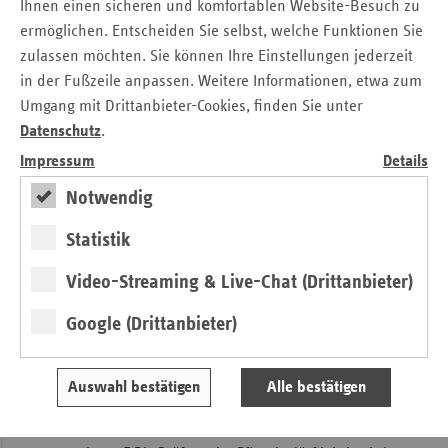
Ihnen einen sicheren und komfortablen Website-Besuch zu
Ausgleichszahlungen von den Krankenkassen bekommen.
ermöglichen. Entscheiden Sie selbst, welche Funktionen Sie
Zusätzlich bekommen die Kassenärztlichen Vereinigungen
zulassen möchten. Sie können Ihre Einstellungen jederzeit
(KVen) die Kosten für „Schwerpunktambulanzen“ erstattet,
in der Fußzeile anpassen. Weitere Informationen, etwa zum
wenn diese errichtet werden, um Patientinnen und
Umgang mit Drittanbieter-Cookies, finden Sie unter
Patienten mit Atemwegserkrankungen von den Patienten
Datenschutz
.
mit anderen Erkrankungen zu separieren und damit die
Impressum
Details
Ansteckungsgefahr zu minimieren. Die Terminservicestellen
der KVen sollen personell ausgebaut und zusätzliche Kosten
Notwendig
aufgrund der erhöhten Anruferquote auf der
Statistik
Servicenummer 116 117 zusätzlich vergütet werden. Elsner:
„Die niedergelassenen Ärzte versorgen einen Großteil der
Video-Streaming & Live-Chat (Drittanbieter)
Patienten mit leichten Verdachts- und Erkrankungsfällen.
Dies ist eine enorme Herausforderung für die
Google (Drittanbieter)
vertragsärztliche Versorgung.“
Maßnahmen im pflegerischen Bereich
Auswahl bestätigen
Alle bestätigen
Zahlreiche Maßnahmen sind auch in der Pflege