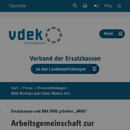
Suche
Seite
RSS
Startseite
Feed
einblenden
Drucken
abonni
Schrift
/
ausblenden
der
Menü
Seite
ändern
Verband der Ersatzkassen
zu den Landesvertretungen
Verband
der
Ersatzkass
Start
Presse
Pressemitteilungen
ARGE Modellprojekt Online-Wahlen 2023
vd
Ersatzkassen und BKK RWE gründen „ARGE“
Bundes
Arbeitsgemeinschaft zur