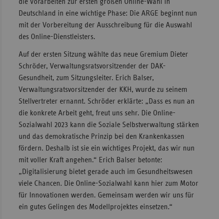
die Vorarbeiten zur ersten großen Online-Wahl in
Deutschland in eine wichtige Phase: Die ARGE beginnt nun
Sachse
mit der Vorbereitung der Ausschreibung für die Auswahl
Sachse
des Online-Dienstleisters.
Anhal
Auf der ersten Sitzung wählte das neue Gremium Dieter
Schles
Schröder, Verwaltungsratsvorsitzender der DAK-
Holst
Gesundheit, zum Sitzungsleiter. Erich Balser,
Thürin
Verwaltungsratsvorsitzender der KKH, wurde zu seinem
Stellvertreter ernannt. Schröder erklärte: „Dass es nun an
die konkrete Arbeit geht, freut uns sehr. Die Online-
Sozialwahl 2023 kann die Soziale Selbstverwaltung stärken
und das demokratische Prinzip bei den Krankenkassen
fördern. Deshalb ist sie ein wichtiges Projekt, das wir nun
mit voller Kraft angehen.“ Erich Balser betonte:
„Digitalisierung bietet gerade auch im Gesundheitswesen
viele Chancen. Die Online-Sozialwahl kann hier zum Motor
für Innovationen werden. Gemeinsam werden wir uns für
ein gutes Gelingen des Modellprojektes einsetzen.“