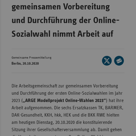
Bad
gemeinsamen Vorbereitung
Württe
und Durchführung der Online-
Bayern
Berlin
Sozialwahl nimmt Arbeit auf
Breme
Hambu
Gemeinsame Pressemitteilung
Seite
Hessen
Berlin, 20.10.2020
auf
Seite
Meckle
X
per
Vorpo
teilen
E-
Die Arbeitsgemeinschaft zur gemeinsamen Vorbereitung
Nieder
Mail
und Durchführung der ersten Online-Sozialwahlen im Jahr
teilen
Nordrh
2023 (
„ARGE Modellprojekt Online-Wahlen 2023“
) hat ihre
Westfa
Arbeit aufgenommen. Die sechs Ersatzkassen TK, BARMER,
DAK-Gesundheit, KKH, hkk, HEK und die BKK RWE hielten
Rheinl
am heutigen Dienstag, 20.10.2020 die konstituierende
Pfal
Sitzung ihrer Gesellschafterversammlung ab. Damit gehen
Saarla