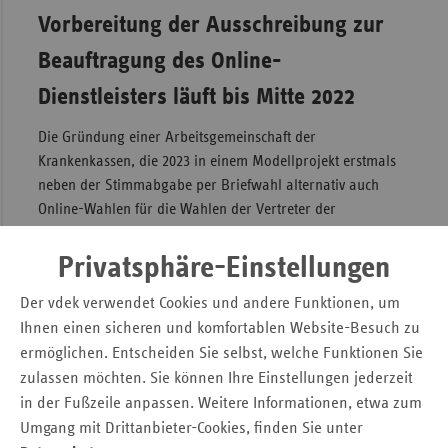
Vorbereitung der Ausschreibung zur
Beauftragung des Online-
Dienstleisters läuft bis Mitte 2022
Die Gründung einer Arbeitsgemeinschaft der
Krankenkassen, die 2023 in einem Modellprojekt erstmals
neben der Stimmabgabe per Briefwahl alternativ auch
Online-Wahlen für die Wahlen der Vertreter der
Versicherten durchführen, ist gesetzlich vorgesehen (7. SGB
IV-Änderungsgesetz). Erste Hauptaufgabe der
ARGE
Privatsphäre-Einstellungen
Modellprojekt Online-Wahlen 2023
ist die einheitliche
Der vdek verwendet Cookies und andere Funktionen, um
Vorbereitung und Durchführung einer europaweiten
Ihnen einen sicheren und komfortablen Website-Besuch zu
Ausschreibung für die Beauftragung eines Online-
ermöglichen. Entscheiden Sie selbst, welche Funktionen Sie
Dienstleisters. Dieser wird das Online-Wahlsystem
bereitstellen und betreiben. Die Ausschreibung soll bis Juni
zulassen möchten. Sie können Ihre Einstellungen jederzeit
2022 abgeschlossen sein. Grundlage für die Durchführung
in der Fußzeile anpassen. Weitere Informationen, etwa zum
ist die Online-Wahl-Verordnung des
Umgang mit Drittanbieter-Cookies, finden Sie unter