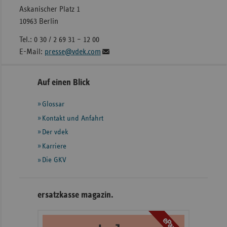
Askanischer Platz 1
10963 Berlin
Tel.: 0 30 / 2 69 31 – 12 00
E-Mail:
presse@vdek.com
Seitennavigation
Seitenleiste
Auf einen Blick
mit
Glossar
weiteren
Informationen
Kontakt und Anfahrt
Der vdek
Karriere
Die GKV
ersatzkasse magazin.
ePaper