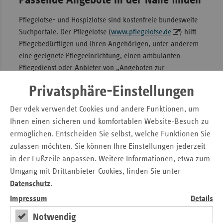
Passende Angebote in der Nähe finden
Pflegelotse- und Hospizlotse sind kostenfreie bundesweite
Suchportale. Der Pflegelotse (
www.pflegelotse.de
) hilft
Pflegebedürftigen und ihren Angehörigen, unter anderem
eine geeignete Pflegeeinrichtung, einen ambulanten
Pflegedienst oder Anbieter von „Angeboten zur
Unterstützung im Alltag“ zu finden. Das Portal bietet
Privatsphäre-Einstellungen
Informationen über Größe, Kosten, Versorgungsformen
und Adressen der Anbieter. Auch über die Qualität der
Der vdek verwendet Cookies und andere Funktionen, um
Einrichtungen anhand objektiver Prüfergebnisse informiert
Ihnen einen sicheren und komfortablen Website-Besuch zu
die Website. Der Hospizlotse (
www.hospizlotse.de
)
ermöglichen. Entscheiden Sie selbst, welche Funktionen Sie
unterstützt Menschen in ihrer letzten Lebensphase und
zulassen möchten. Sie können Ihre Einstellungen jederzeit
deren Angehörige bei der Suche nach passenden Hospiz-
in der Fußzeile anpassen. Weitere Informationen, etwa zum
und Palliativangeboten in Wohnortnähe.
Umgang mit Drittanbieter-Cookies, finden Sie unter
Datenschutz
.
Vielfach ausgezeichnet: der vdek-
Impressum
Details
Pflegelotse
Notwendig