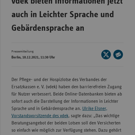
vdek bieten Informationen jetzt
Bad
Württe
auch in Leichter Sprache und
Bayern
Gebärdensprache an
Berlin
Breme
Hambu
Pressemitteilung
Seite
Berlin, 10.12.2021, 11:30 Uhr
auf
Hessen
Seite
X
per
Meckle
teilen
E-
Vorpo
Der Pflege- und der Hospizlotse des Verbandes der
Mail
Ersatzkassen e. V. (vdek) haben den barrierefreien Zugang
Nieder
teilen
für Nutzer verbessert. Beide Online-Datenbanken bieten ab
Nordrh
sofort auch die Darstellung der Informationen in Leichter
Westfa
Sprache und in Gebärdensprache an.
Ulrike Elsner,
Vorstandsvorsitzende des vdek
, sagte dazu: „Das wichtige
Rheinl
Beratungsangebot der beiden Lotsen soll den Versicherten
Pfal
so einfach wie möglich zur Verfügung stehen. Dazu gehört
Saarla