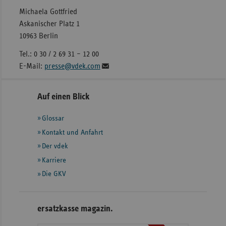
Michaela Gottfried
Askanischer Platz 1
10963 Berlin
Tel.: 0 30 / 2 69 31 – 12 00
E-Mail:
presse@vdek.com
Seitennavigation
Seitenleiste
Auf einen Blick
mit
Glossar
weiteren
Informationen
Kontakt und Anfahrt
Der vdek
Karriere
Die GKV
ersatzkasse magazin.