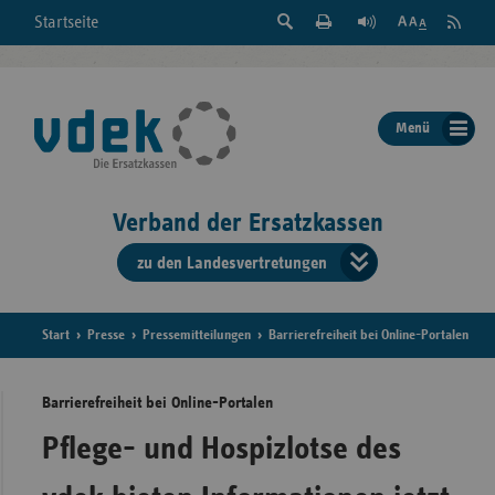
Suche
Seite
RSS
Startseite
Feed
einblenden
Drucken
abonni
Schrift
/
ausblenden
der
Menü
Seite
ändern
Verband der Ersatzkassen
zu den Landesvertretungen
Verband
der
Ersatzkass
Start
Presse
Pressemitteilungen
Barrierefreiheit bei Online-Portalen
vd
Barrierefreiheit bei Online-Portalen
Bundes
Pflege- und Hospizlotse des