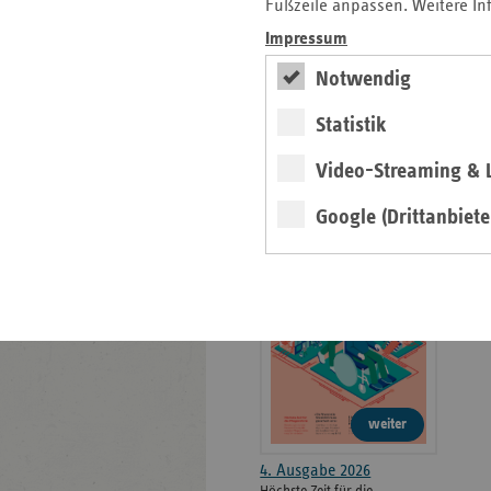
weiteren
Fußzeile anpassen. Weitere In
Informationen
Kontakt und Anfahrt
Impressum
Der vdek
Notwendig
Karriere
Die GKV
Statistik
Video-Streaming & L
ersatzkasse magazin.
Google (Drittanbiete
ePaper
weiter
4. Ausgabe 2026