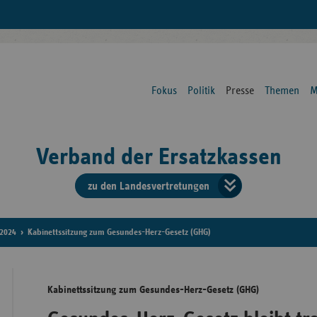
Fokus
Politik
Presse
Themen
M
Verband der Ersatzkassen
zu den Landesvertretungen
Verban
der
2024
Kabinettssitzung zum Gesundes-Herz-Gesetz (GHG)
Ersatzk
Kabinettssitzung zum Gesundes-Herz-Gesetz (GHG)
vd
Bundes