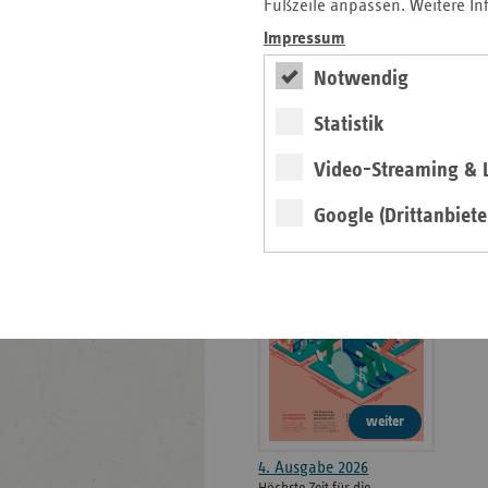
weiteren
Fußzeile anpassen. Weitere In
Informationen
Kontakt und Anfahrt
Impressum
Der vdek
Notwendig
Karriere
Die GKV
Statistik
Video-Streaming & L
ersatzkasse magazin.
Google (Drittanbiete
ePaper
weiter
4. Ausgabe 2026