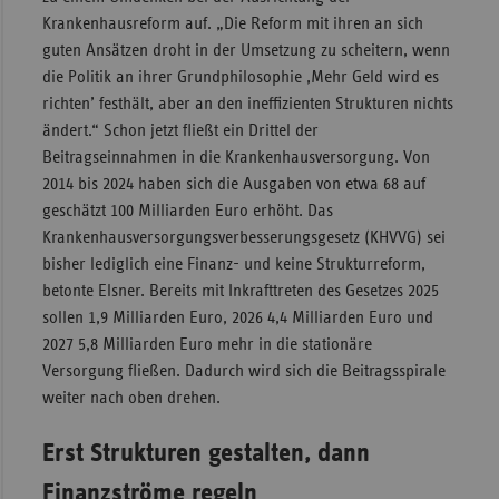
Krankenhausreform auf. „Die Reform mit ihren an sich
Sachse
guten Ansätzen droht in der Umsetzung zu scheitern, wenn
Sachse
die Politik an ihrer Grundphilosophie ‚Mehr Geld wird es
Anhal
richten’ festhält, aber an den ineffizienten Strukturen nichts
ändert.“ Schon jetzt fließt ein Drittel der
Schles
Beitragseinnahmen in die Krankenhausversorgung. Von
Holst
2014 bis 2024 haben sich die Ausgaben von etwa 68 auf
Thürin
geschätzt 100 Milliarden Euro erhöht. Das
Krankenhausversorgungsverbesserungsgesetz (KHVVG) sei
bisher lediglich eine Finanz- und keine Strukturreform,
betonte Elsner. Bereits mit Inkrafttreten des Gesetzes 2025
sollen 1,9 Milliarden Euro, 2026 4,4 Milliarden Euro und
2027 5,8 Milliarden Euro mehr in die stationäre
Versorgung fließen. Dadurch wird sich die Beitragsspirale
weiter nach oben drehen.
Erst Strukturen gestalten, dann
Finanzströme regeln