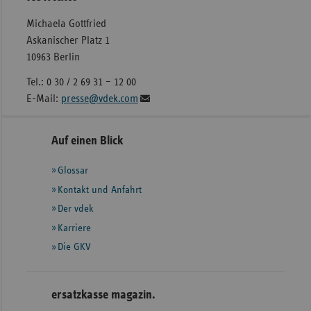
Michaela Gottfried
Askanischer Platz 1
10963 Berlin
Tel.: 0 30 / 2 69 31 – 12 00
E-Mail:
presse@vdek.com
Seitennavigation
Seitenleiste
Auf einen Blick
mit
Glossar
weiteren
Informationen
Kontakt und Anfahrt
Der vdek
Karriere
Die GKV
ersatzkasse magazin.