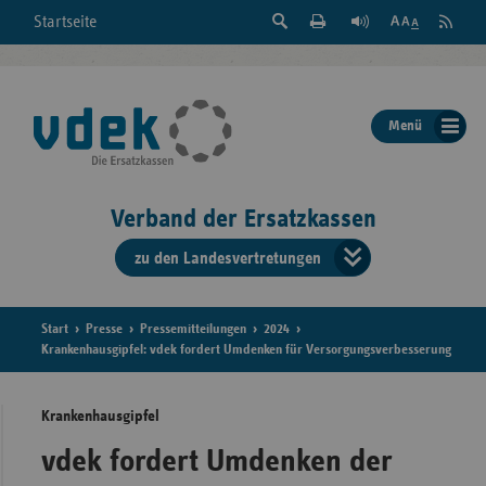
Suche
Seite
RSS
Startseite
Feed
einblenden
Drucken
abonni
Schrift
/
ausblenden
der
Menü
Seite
ändern
Verband der Ersatzkassen
zu den Landesvertretungen
Verband
der
Ersatzkass
Start
Presse
Pressemitteilungen
2024
Krankenhausgipfel: vdek fordert Umdenken für Versorgungsverbesserung
vd
Krankenhausgipfel
Bundes
vdek fordert Umdenken der