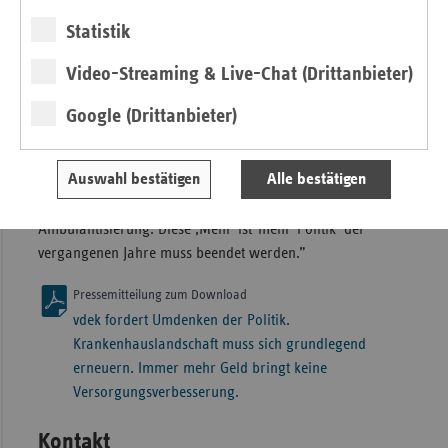
Statistik
Mehr-ist-mehr-Politik beenden
Video-Streaming & Live-Chat (Drittanbieter)
„Wir haben in Deutschland im europäischen Vergleich
überdurchschnittlich viel Pflegepersonal pro Einwohner”,
Google (Drittanbieter)
erläutert Elsner. „Dennoch sind die Pflegekräfte besonders
belastet durch hohe Krankenhausfallzahlen und zu viele
Auswahl bestätigen
Alle bestätigen
Standorte. Die vielen Fälle resultieren vor allem aus
ökonomischen Fehlanreizen und einer mangelnden
Ambulantisierung. Diese ‚Mehr-ist-mehr-Politik‘ der
vergangenen Jahre muss beendet werden.”
Pressemitteilung zum Download
vdek fordert Umdenken der Politik.
Krankenhauslandschaft muss sich grundlegend
erneuern. Immer mehr Geld bringt keine
Versorgungsverbesserung.
Kontakt