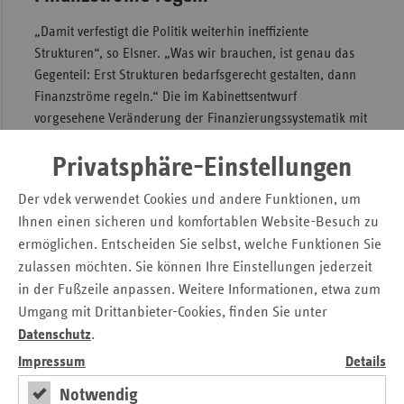
„Damit verfestigt die Politik weiterhin ineffiziente
Strukturen“, so Elsner. „Was wir brauchen, ist genau das
Gegenteil: Erst Strukturen bedarfsgerecht gestalten, dann
Finanzströme regeln.“ Die im Kabinettsentwurf
vorgesehene Veränderung der Finanzierungssystematik mit
Einführung von Vorhaltepauschalen und die Finanzierung
nach Leistungsgruppen könne zwar zu der gewünschten
Privatsphäre-Einstellungen
Erneuerung der Krankenhauslandschaft führen. Die
Der vdek verwendet Cookies und andere Funktionen, um
zahlreichen von den Ländern geforderten
Ihnen einen sicheren und komfortablen Website-Besuch zu
Ausnahmeregelungen bewirkten aber in der Umsetzung,
ermöglichen. Entscheiden Sie selbst, welche Funktionen Sie
dass sich in einem Großteil der 1.700 Krankenhäuser die
zulassen möchten. Sie können Ihre Einstellungen jederzeit
Versorgung nicht verbessere. Die Leidtragenden seien
in der Fußzeile anpassen. Weitere Informationen, etwa zum
erstens die Patientinnen und Patienten, deren
Umgang mit Drittanbieter-Cookies, finden Sie unter
Versorgungsqualität nicht steige, zweitens die Beschäftigten
im Gesundheitswesen, deren Arbeitsbedingungen sich nicht
Datenschutz
.
änderten und drittens die beitragszahlenden Versicherten
Impressum
Details
und Arbeitgeber, die mit ihren Beiträgen die ständig
Notwendig
steigenden Kosten finanzieren müssten.