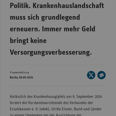
Bad
Politik. Krankenhauslandschaft
Württe
muss sich grundlegend
Bayern
Berlin
erneuern. Immer mehr Geld
Breme
bringt keine
Hambu
Versorgungsverbesserung.
Hessen
Meckle
Vorpo
Pressemitteilung
Seite
Nieder
Berlin, 09.09.2024
auf
Seite
Nordrh
X
per
Westfa
teilen
E-
Anlässlich des Krankenhausgipfels am 9. September 2024
Rheinl
Mail
fordert die Vorstandsvorsitzende des Verbandes der
Pfal
teilen
Ersatzkassen e. V. (vdek), Ulrike Elsner, Bund und Länder
Saarla
zu einem Umdenken bei der Ausrichtung der