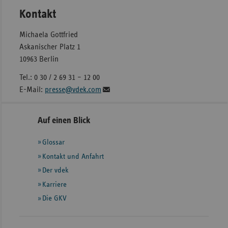
Kontakt
Michaela Gottfried
Askanischer Platz 1
10963 Berlin
Tel.: 0 30 / 2 69 31 – 12 00
E-Mail:
presse@vdek.com
Seitennavigation
Seitenleiste
Auf einen Blick
mit
Glossar
weiteren
Informationen
Kontakt und Anfahrt
Der vdek
Karriere
Die GKV