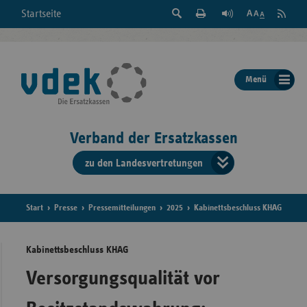
Suche
Seite
RSS
Startseite
Feed
einblenden
Drucken
abonni
Schrift
/
ausblenden
der
Menü
Seite
ändern
Verband der Ersatzkassen
zu den Landesvertretungen
Verband
der
Ersatzkass
Start
Presse
Pressemitteilungen
2025
Kabinettsbeschluss KHAG
vd
Kabinettsbeschluss KHAG
Bundes
Versorgungsqualität vor