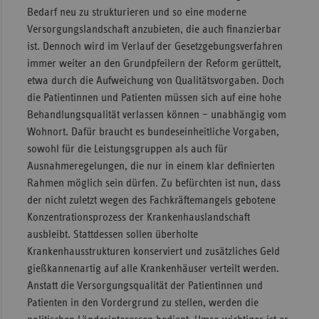
Bedarf neu zu strukturieren und so eine moderne
Sachse
Versorgungslandschaft anzubieten, die auch finanzierbar
Sachse
ist. Dennoch wird im Verlauf der Gesetzgebungsverfahren
Anhal
immer weiter an den Grundpfeilern der Reform gerüttelt,
etwa durch die Aufweichung von Qualitätsvorgaben. Doch
Schles
die Patientinnen und Patienten müssen sich auf eine hohe
Holst
Behandlungsqualität verlassen können – unabhängig vom
Thürin
Wohnort. Dafür braucht es bundeseinheitliche Vorgaben,
sowohl für die Leistungsgruppen als auch für
Ausnahmeregelungen, die nur in einem klar definierten
Rahmen möglich sein dürfen. Zu befürchten ist nun, dass
der nicht zuletzt wegen des Fachkräftemangels gebotene
Konzentrationsprozess der Krankenhauslandschaft
ausbleibt. Stattdessen sollen überholte
Krankenhausstrukturen konserviert und zusätzliches Geld
gießkannenartig auf alle Krankenhäuser verteilt werden.
Anstatt die Versorgungsqualität der Patientinnen und
Patienten in den Vordergrund zu stellen, werden die