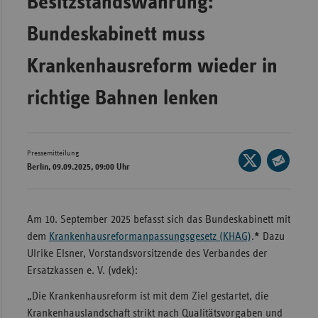
Besitzstandswahrung:
Bad
Württe
Bundeskabinett muss
Bayern
Krankenhausreform wieder in
Berlin
richtige Bahnen lenken
Breme
Hambu
Hessen
Pressemitteilung
Seite
Meckle
Berlin, 09.09.2025, 09:00 Uhr
auf
Seite
Vorpo
X
per
Nieder
teilen
E-
Am 10. September 2025 befasst sich das Bundeskabinett mit
Mail
Nordrh
dem
Krankenhausreformanpassungsgesetz (KHAG)
.
*
Dazu
teilen
Westfa
Ulrike Elsner, Vorstandsvorsitzende des Verbandes der
Ersatzkassen e. V. (vdek):
Rheinl
Pfal
„Die Krankenhausreform ist mit dem Ziel gestartet, die
Krankenhauslandschaft strikt nach Qualitätsvorgaben und
Saarla