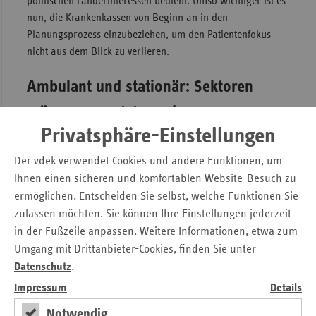
politischen Länderinteressen bedient. Umso wichtiger ist es
nun, die Krankenkassen von Beginn an in den
Planungsprozess einzubeziehen, um den Patientenfokus
nicht aus dem Blick zu verlieren.
Ambulant und stationär: Sektoren
müssen vernetzt werden
Privatsphäre-Einstellungen
Zudem brauchen wir eine sinnvolle Arbeitsteilung zwischen
den Sektoren, aber eben auch eine Vernetzung. Das
Der vdek verwendet Cookies und andere Funktionen, um
Konstrukt der sogenannten Hybrid-DRG führt nur zu
Ihnen einen sicheren und komfortablen Website-Besuch zu
Doppelstrukturen und Mehrkosten, die von den
ermöglichen. Entscheiden Sie selbst, welche Funktionen Sie
Beitragszahlenden zu schultern sind, ohne dass sie zu einer
zulassen möchten. Sie können Ihre Einstellungen jederzeit
Versorgungsverbesserung führen. Stattdessen sollte der
in der Fußzeile anpassen. Weitere Informationen, etwa zum
‚Katalog ambulant durchführbarer Operationen und
Umgang mit Drittanbieter-Cookies, finden Sie unter
sonstiger stationsersetzender Eingriffe im Krankenhaus‘
Datenschutz
.
(AOP-Katalog) konsequent genutzt und erweitert und das
Impressum
Details
DRG-System hin zu Kurzzeitpauschalen umgebaut werden.
Bei der Planung neuer sektorenübergreifender
Notwendig