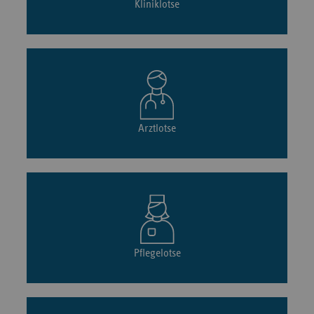
Kliniklotse
Arztlotse
Pflegelotse