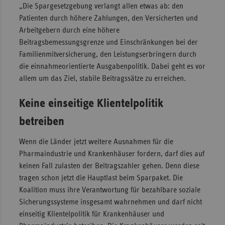
„Die Spargesetzgebung verlangt allen etwas ab: den
Sachse
Patienten durch höhere Zahlungen, den Versicherten und
Arbeitgebern durch eine höhere
Sachse
Beitragsbemessungsgrenze und Einschränkungen bei der
Anhal
Familienmitversicherung, den Leistungserbringern durch
Schles
die einnahmeorientierte Ausgabenpolitik. Dabei geht es vor
Holst
allem um das Ziel, stabile Beitragssätze zu erreichen.
Thürin
Keine einseitige Klientelpolitik
betreiben
Wenn die Länder jetzt weitere Ausnahmen für die
Pharmaindustrie und Krankenhäuser fordern, darf dies auf
keinen Fall zulasten der Beitragszahler gehen. Denn diese
tragen schon jetzt die Hauptlast beim Sparpaket. Die
Koalition muss ihre Verantwortung für bezahlbare soziale
Sicherungssysteme insgesamt wahrnehmen und darf nicht
einseitig Klientelpolitik für Krankenhäuser und