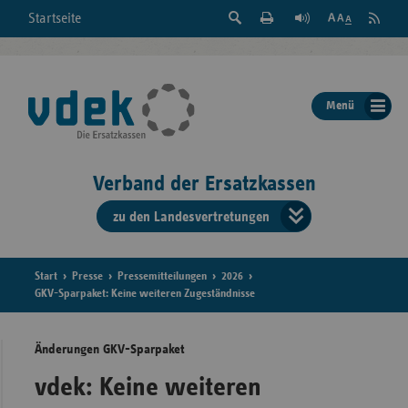
Suche
Seite
RSS
Startseite
Feed
einblenden
Drucken
abonni
Schrift
/
ausblenden
der
Menü
Seite
ändern
Verband der Ersatzkassen
zu den Landesvertretungen
Verband
der
Ersatzkass
Start
Presse
Pressemitteilungen
2026
GKV-Sparpaket: Keine weiteren Zugeständnisse
vd
Änderungen GKV-Sparpaket
Bundes
vdek: Keine weiteren