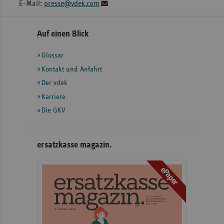
E-Mail:
presse@vdek.com
Seitennavigation
Seitenleiste
Auf einen Blick
mit
Glossar
weiteren
Informationen
Kontakt und Anfahrt
Der vdek
Karriere
Die GKV
ersatzkasse magazin.
ePaper