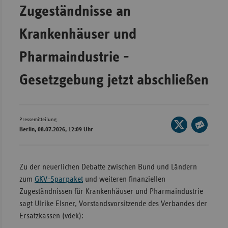
Bad
Zugeständnisse an
Württe
Krankenhäuser und
Bayern
Berlin
Pharmaindustrie -
Breme
Gesetzgebung jetzt abschließen
Hambu
Hessen
Meckle
Pressemitteilung
Seite
Berlin, 08.07.2026, 12:09 Uhr
Vorpo
auf
Seite
X
Nieder
per
teilen
E-
Nordrh
Zu der neuerlichen Debatte zwischen Bund und Ländern
Mail
Westfa
zum
GKV-Sparpaket
und weiteren finanziellen
teilen
Zugeständnissen für Krankenhäuser und Pharmaindustrie
Rheinl
sagt Ulrike Elsner, Vorstandsvorsitzende des Verbandes der
Pfal
Ersatzkassen (vdek):
Saarla