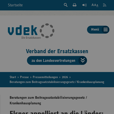
Suche
Seite
RSS
Startseite
Feed
einblenden
Drucken
abonni
Schrift
/
ausblenden
der
Menü
Seite
ändern
Verband der Ersatzkassen
zu den Landesvertretungen
Verband
der
Ersatzkass
Start
Presse
Pressemitteilungen
2026
Beratungen zum Beitragssatzstabilisierungsgesetz / Krankenhausplanung
vd
Beratungen zum Beitragssatzstabilisierungsgesetz /
Bundes
Krankenhausplanung
Elsner appelliert an die Länder: