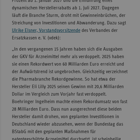
Prozent ab 1. Januar 2027 und die Einführung eines
dynamischen Herstellerrabatts ab 1. Juli 2027. Dagegen
Sachse
läuft die Branche Sturm, droht mit Gewinneinbrüchen, der
Sachse
Streichung von Investitionen und Abwanderung. Dazu sagt
Anhal
Ulrike Elsner, Vorstandsvorsitzende
des Verbandes der
Schles
Ersatzkassen e. V. (vdek):
Holst
„In den vergangenen 15 Jahren haben sich die Ausgaben
Thürin
der GKV für Arzneimittel mehr als verdoppelt. 2025 haben
sie einen Rekordwert von 60 Milliarden Euro erreicht und
der Aufwärtstrend ist ungebrochen. Gleichzeitig verzeichnet
die Pharmabranche Rekordgewinne. So hat etwa der
Hersteller Eli Lilly 2025 seinen Gewinn mit 20,6 Milliarden
Dollar im Vergleich zum Vorjahr fast verdoppelt.
Boehringer Ingelheim machte einen Rekordumsatz von fast
28 Milliarden Euro. Dass nun ausgerechnet diese beiden
Hersteller damit drohen, von geplanten Investitionen in
Deutschland wieder abzusehen, wenn der Bundestag das
BStabG mit den geplanten Maßnahmen für
patentgeschützte Arzneimittel durchsetzt, ist scheinheilig.