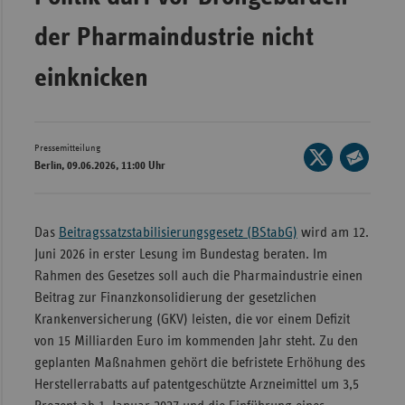
Bad
Württe
der Pharmaindustrie nicht
Bayern
einknicken
Berlin
Breme
Pressemitteilung
Hambu
Seite
Berlin, 09.06.2026, 11:00 Uhr
auf
Hessen
Seite
X
per
Meckle
teilen
E-
Das
Beitragssatzstabilisierungsgesetz (BStabG)
wird am 12.
Vorpo
Mail
Juni 2026 in erster Lesung im Bundestag beraten. Im
Nieder
teilen
Rahmen des Gesetzes soll auch die Pharmaindustrie einen
Nordrh
Beitrag zur Finanzkonsolidierung der gesetzlichen
Westfa
Krankenversicherung (GKV) leisten, die vor einem Defizit
von 15 Milliarden Euro im kommenden Jahr steht. Zu den
Rheinl
geplanten Maßnahmen gehört die befristete Erhöhung des
Pfal
Herstellerrabatts auf patentgeschützte Arzneimittel um 3,5
Saarla