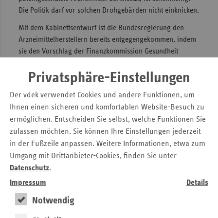
Die Politik darf vor solchen Drohgebärden nicht einknicken.
Mit dem Kabinettsentwurf ist die Bundesregierung den
Arzneimittelherstellern bereits entgegengekommen, indem
sie den Vorschlag der Finanzkommission Gesundheit
abgeschwächt hat. Diese hatte vorgeschlagen, den aktuell
Privatsphäre-Einstellungen
geltenden Herstellerrabatt von sieben Prozent auf 14
Prozent zu erhöhen. Wenn die Politik den Herstellern jetzt
Der vdek verwendet Cookies und andere Funktionen, um
noch weiter entgegenkommt, macht sie sich
Ihnen einen sicheren und komfortablen Website-Besuch zu
unglaubwürdig. Denn Standortpolitik ist Sache des Staates,
ermöglichen. Entscheiden Sie selbst, welche Funktionen Sie
nicht der GKV. Zumal auch die Arbeitgeber der
zulassen möchten. Sie können Ihre Einstellungen jederzeit
pharmazeutischen Industrie von stabilen Beiträgen
in der Fußzeile anpassen. Weitere Informationen, etwa zum
profitieren. Bereits der Sachverständigenrat für Gesundheit
Umgang mit Drittanbieter-Cookies, finden Sie unter
und Pflege hat in seinem Gutachten zu Arzneimittelpreisen
Datenschutz
.
2025 analysiert, dass sich kein Zusammenhang zwischen
Arzneimittelpreisen und Standortentscheidungen
Impressum
Details
pharmazeutischer Unternehmen nachweisen lässt.
Notwendig
Wichtiger seien die Rahmenbedingungen für Forschung,
Digitalisierung und Genehmigungsverfahren.