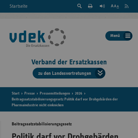
Suche
Seite
RSS
Startseite
Feed
einblenden
Drucken
abonni
Schrift
/
ausblenden
der
Menü
Seite
ändern
Verband der Ersatzkassen
zu den Landesvertretungen
Verband
der
Ersatzkass
Start
Presse
Pressemitteilungen
2026
Beitragssatzstabilisierungsgesetz Politik darf vor Drohgebärden der
Pharmaindustrie nicht einknicken
vd
Bundes
Beitragssatzstabilisierungsgesetz
Politik darf vor Drohgebärden