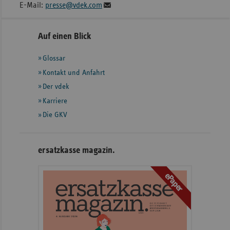
E-Mail:
presse@vdek.com
Seitennavigation
Seitenleiste
Auf einen Blick
mit
Glossar
weiteren
Informationen
Kontakt und Anfahrt
Der vdek
Karriere
Die GKV
ersatzkasse magazin.
ePaper