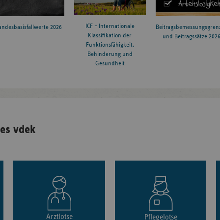
ICF – Internationale
andesbasisfallwerte 2026
Beitragsbemessungsgren
Klassifikation der
und Beitragssätze 202
Funktionsfähigkeit,
Behinderung und
Gesundheit
es vdek
Arztlotse
Pflegelotse