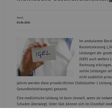
Bad
Stand:
Württe
03.04.2024
Bayern
Berlin
Im ambulanten Berei
Breme
Kassenzulassung („V
Leistungen der geset
Hambu
(GKV) auch weitere 
Hessen
Rechnung erbringen.
solche Leistungen sel
Meckle
nicht zusätzlich priva
Vorpo
Jahren werden diese privatärztlichen (Selbstzahler-) Leistung
Nieder
Gesundheitsleistungen) genannt.
Nordrh
Eine medizinische Leistung ist dann sinnvoll, wenn sie notwe
Westfa
Schaden überwiegt. Unter IGeL können sich im Einzelfall medi
Rheinl
befinden, die jedoch nicht von dem GKV-Leistungskatalog um