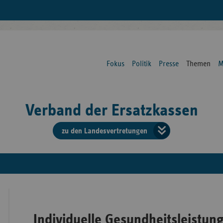
Fokus
Politik
Presse
Themen
M
Verband der Ersatzkassen
zu den Landesvertretungen
Verban
der
Ersatzk
vd
Individuelle Gesundheitsleistung
Bundes