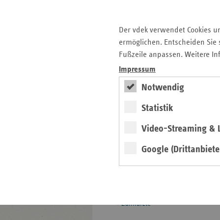
Manipulationsabwehr
MD-Datenaustausch
Der vdek verwendet Cookies u
ermöglichen. Entscheiden Sie s
Mitgliedschafts- und
Fußzeile anpassen. Weitere In
Beitragsrecht
Impressum
Pflegeversicherung
Notwendig
Prävention und
Gesundheitsförderung
Statistik
Selbsthilfeförderung
Video-Streaming & L
Besondere Versorgung
Google (Drittanbiete
Digitale Versorgung und
Telematik
Vorsorge und Rehabilitation
Zahnärzte