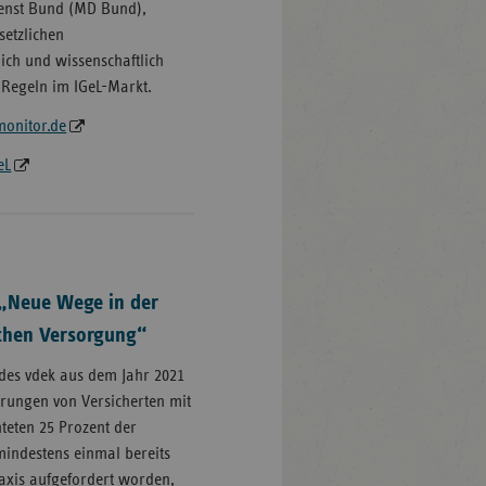
ienst Bund (MD Bund),
setzlichen
ich und wissenschaftlich
 Regeln im IGeL-Markt.
onitor.de
eL
„Neue Wege in der
chen Versorgung“
des vdek aus dem Jahr 2021
hrungen von Versicherten mit
hteten 25 Prozent der
 mindestens einmal bereits
axis aufgefordert worden,