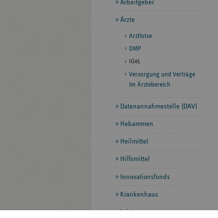
Arbeitgeber
Ärzte
Arztlotse
DMP
IGeL
Versorgung und Verträge
im Ärztebereich
Datenannahmestelle (DAV)
Hebammen
Heilmittel
Hilfsmittel
Innovationsfonds
Krankenhaus
Leistungen