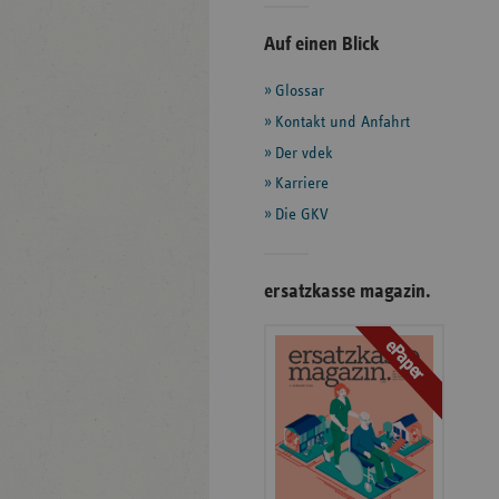
Seitenleiste
Auf einen Blick
mit
Glossar
weiteren
Informationen
Kontakt und Anfahrt
Der vdek
Karriere
Die GKV
ersatzkasse magazin.
ePaper