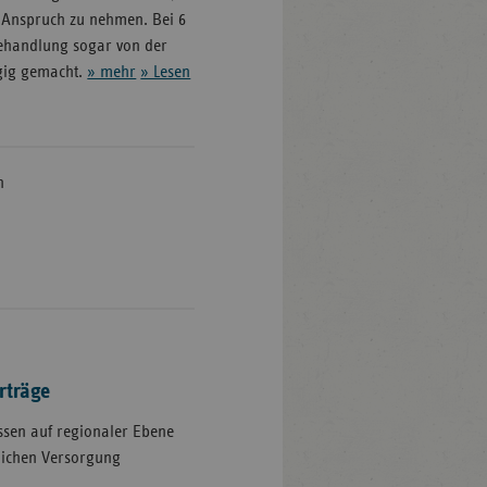
n Anspruch zu nehmen. Bei 6
ehandlung sogar von der
gig gemacht.
» mehr
» Lesen
n
rträge
assen auf regionaler Ebene
lichen Versorgung