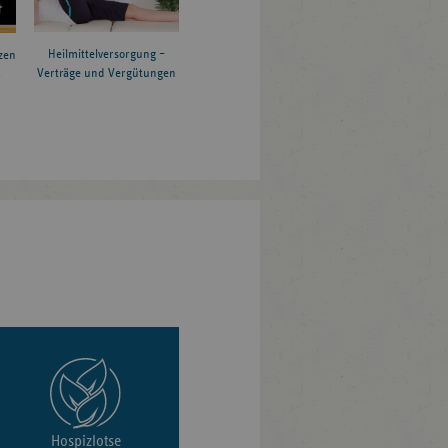
Heilmittelversorgung –
zen
Verträge und Vergütungen
6
Hospizlotse