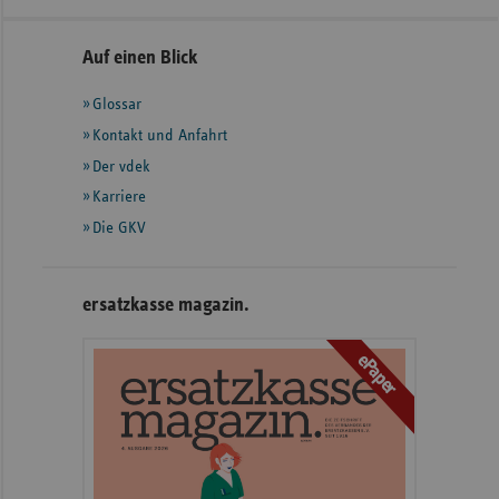
Seitennavigation
Seitenleiste
Auf einen Blick
mit
Glossar
weiteren
Informationen
Kontakt und Anfahrt
Der vdek
Karriere
Die GKV
ersatzkasse magazin.
ePaper