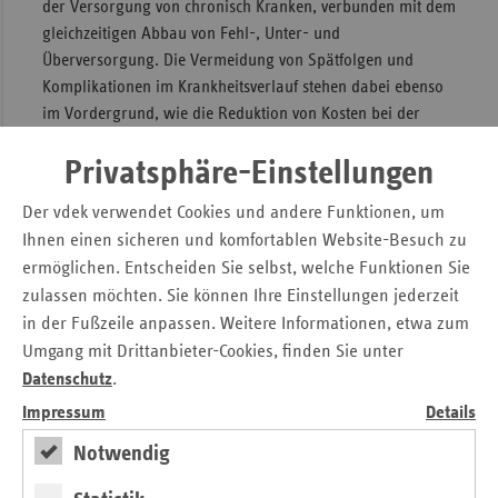
der Versorgung von chronisch Kranken, verbunden mit dem
gleichzeitigen Abbau von Fehl-, Unter- und
Überversorgung. Die Vermeidung von Spätfolgen und
Komplikationen im Krankheitsverlauf stehen dabei ebenso
im Vordergrund, wie die Reduktion von Kosten bei der
Versorgung.
Privatsphäre-Einstellungen
Für die Teilnahme eines Versicherten am DMP erhalten die
gesetzlichen Krankenkassen Zuweisungen aus dem
Der vdek verwendet Cookies und andere Funktionen, um
Gesundheitsfonds. Für 2026 beträgt diese DMP-
Ihnen einen sicheren und komfortablen Website-Besuch zu
Programmkostenpauschale 149,16 Euro pro DMP-
ermöglichen. Entscheiden Sie selbst, welche Funktionen Sie
Versichertenjahr (im Vorjahr 2025 betrug sie 141,60 Euro).
zulassen möchten. Sie können Ihre Einstellungen jederzeit
in der Fußzeile anpassen. Weitere Informationen, etwa zum
Die medizinischen Voraussetzungen und die inhaltliche
Umgang mit Drittanbieter-Cookies, finden Sie unter
Ausgestaltung ergeben sich aus der
DMP-Anforderungen-
Datenschutz
.
Richtlinie des Gemeinsamen Bundesausschusses (G-BA)
sowie der Risikostrukturausgleichsverordnung (RSAV) in
Impressum
Details
der jeweils gültigen Fassung.
Notwendig
Folgende Indikationen sind durch den G-BA als DMP-