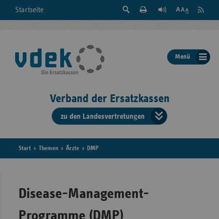
Suche
Seite
RSS
Startseite
Feed
einblenden
Drucken
abonni
Schrift
/
ausblenden
der
Menü
Seite
ändern
Verband der Ersatzkassen
zu den Landesvertretungen
Verband
der
Ersatzkass
Start
Themen
Ärzte
DMP
vd
Bundes
Disease-Management-
Programme (DMP)