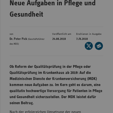
Neue Aufgaben in Pflege und
Bad
Württe
Gesundheit
Bayern
Berlin
Breme
von
Veröffentlicht am
Erschienen in Ausgabe
Dr. Peter Pick
24.08.2018
7./8.2018
(Geschäftsführer
Hambu
des MDS)
Seite
auf
Hessen
Seite
X
per
Meckle
teilen
E-
Vorpo
Ob Reform der Qualitätsprüfung in der Pflege oder
Mail
Qualitätsprüfung im Krankenhaus ab 2019: Auf die
Nieder
teilen
Medizinischen Dienste der Krankenversicherung (MDK)
Nordrh
kommen neue Aufgaben zu. Im Kern geht es darum, eine
Westfa
qualitativ hochwertige Versorgung für Patienten in Pflege
und Gesundheit sicherzustellen. Der MDK leistet dafür
Rheinl
seinen Beitrag.
Pfal
Saarla
Nach der erfolgreichen Umsetzung der neuen