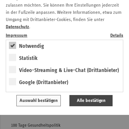
Qualitätsprüfung Gebrauch gemacht wird. Wir sehen in der
zulassen möchten. Sie können Ihre Einstellungen jederzeit
neuen Aufgabe eine Chance, die Qualität in der stationären
in der Fußzeile anpassen. Weitere Informationen, etwa zum
Versorgung für die Patienten zu verbessern.
Umgang mit Drittanbieter-Cookies, finden Sie unter
Datenschutz
.
Weitere Artikel aus
ersatzkasse
Impressum
Details
magazin.
7./8.2018
Notwendig
Statistik
Video-Streaming & Live-Chat (Drittanbieter)
Google (Drittanbieter)
Auswahl bestätigen
Alle bestätigen
100 Tage Gesundheitspolitik