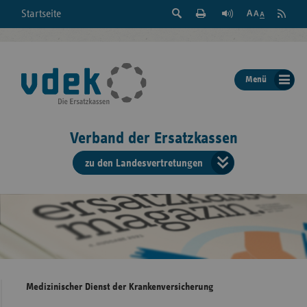
Suche
Seite
RSS
Startseite
Feed
einblenden
Drucken
abonni
Schrift
/
ausblenden
der
Menü
Seite
ändern
Verband der Ersatzkassen
zu den Landesvertretungen
Verband
der
Ersatzkass
vd
Bundes
Medizinischer Dienst der Krankenversicherung