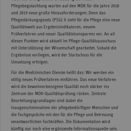
Pflegebegutachtung warten auf den MDK für die Jahre 2018
Sachse
und 2019 neue große Herausforderungen: Denn das
Sachse
Pflegestärkungsgesetz (PSG) II sieht für die Pflege eine neue
Anhal
Qualitätswelt aus Ergebnisindikatoren, neuem
Prüfverfahren und neuer Qualitätstransparenz vor. An all
Schles
diesen Punkten wird aktuell im Pflege-Qualitätsausschuss
Holst
mit Unterstützung der Wissenschaft gearbeitet. Sobald die
Thürin
Ergebnisse vorliegen, wird der Startschuss für die
Umsetzung erfolgen.
Für die Medizinischen Dienste heißt das: Wir werden ein
völlig neues Prüfverfahren einführen. Das neue Verfahren
wird die bewohnerbezogene Qualität noch stärker ins
Zentrum der MDK-Qualitätsprüfung rücken. Zentrale
Beurteilungsgrundlagen sind dabei die
Inaugenscheinnahme der pflegebedürftigen Menschen und
die Fachgespräche mit den für die Pflege und Betreuung
verantwortlichen Fachkräften. Die Dokumentation wird
künftig nur noch eine ergänzende Informationsquelle sein.