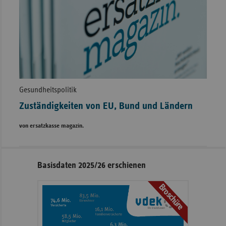
Gesundheitspolitik
Zuständigkeiten von EU, Bund und Ländern
von ersatzkasse magazin.
Seitennavigation
Seitenleiste
Basisdaten 2025/26 erschienen
mit
Broschüre
weiteren
Informationen