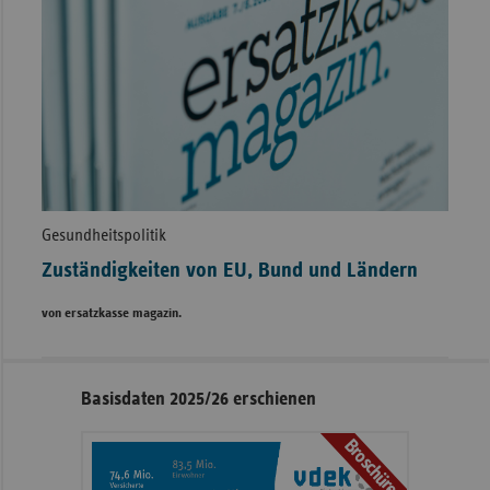
Gesundheitspolitik
Zuständigkeiten von EU, Bund und Ländern
von ersatzkasse magazin.
Seitennavigation
Seitenleiste
Basisdaten 2025/26 erschienen
mit
Broschüre
weiteren
Informationen