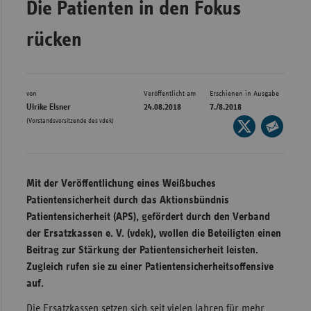
Die Patienten in den Fokus
Bad
Württe
rücken
Bayern
Berlin
Breme
von
Veröffentlicht am
Erschienen in Ausgabe
Ulrike Elsner
24.08.2018
7./8.2018
Hambu
(Vorstandsvorsitzende des vdek)
Seite
auf
Hessen
Seite
X
per
Meckle
teilen
E-
Vorpo
Mit der Veröffentlichung eines Weißbuches
Mail
Patientensicherheit durch das Aktionsbündnis
Nieder
teilen
Patientensicherheit (APS), gefördert durch den Verband
Nordrh
der Ersatzkassen e. V. (vdek), wollen die Beteiligten einen
Westfa
Beitrag zur Stärkung der Patientensicherheit leisten.
Zugleich rufen sie zu einer Patientensicherheitsoffensive
Rheinl
auf.
Pfal
Saarla
Die Ersatzkassen setzen sich seit vielen Jahren für mehr