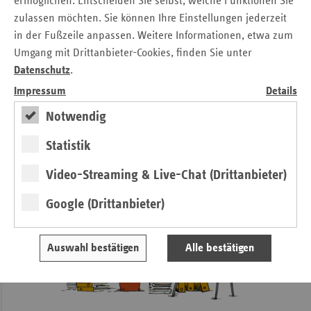
ermöglichen. Entscheiden Sie selbst, welche Funktionen Sie
Weißbuch wollen wir neuen Anstoß geben. Es geht dabei
zulassen möchten. Sie können Ihre Einstellungen jederzeit
auch um die Verinnerlichung einer anderer Kultur in den
in der Fußzeile anpassen. Weitere Informationen, etwa zum
Organisationen: einer Patientensicherheitskultur. Das ist
Umgang mit Drittanbieter-Cookies, finden Sie unter
eine dauerhafte Aufgabe.
Datenschutz
.
Impressum
Details
Weitere Artikel aus
ersatzkasse
Notwendig
magazin.
7./8.2018
Statistik
Video-Streaming & Live-Chat (Drittanbieter)
Google (Drittanbieter)
Auswahl bestätigen
Alle bestätigen