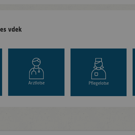
es vdek
Arztlotse
Pflegelotse