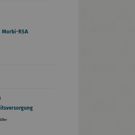
m Morbi-RSA
t
eitsversorgung
üller