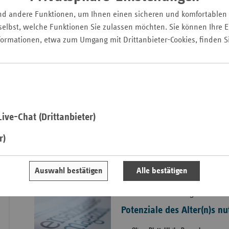
Pfal
Die Förderung kör
nd andere Funktionen, um Ihnen einen sicheren und komfortablen
Leistungsfähigkeit 
Saarla
elbst, welche Funktionen Sie zulassen möchten. Sie können Ihre Ei
Einfluss auf die Le
formationen, etwa zum Umgang mit Drittanbieter-Cookies, finden S
Sachse
Rahmen des Präve
Sachse
Pflegekassen ver
Anhal
Prävention und Gesun
stationären Pfl
Schles
Holst
ive-Chat (Drittanbieter)
Thürin
r)
Titelthema: Prävention
Auswahl bestätigen
Alle bestätigen
Prävention in der Pflege
Potenziale des Alter(n)s nu