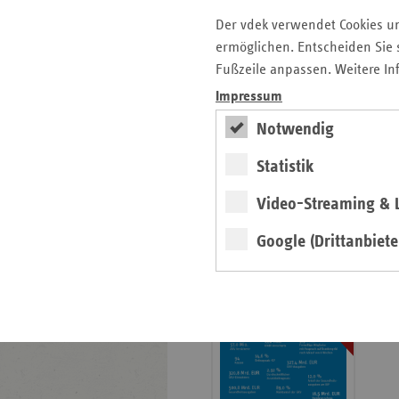
Krankenhauslandschaft
Der vdek verwendet Cookies u
5. Ausgabe 2025: Zukunft
ermöglichen. Entscheiden Sie s
der Gesundheitskompetenz
Fußzeile anpassen. Weitere In
Impressum
Archiv
Notwendig
Jahresverzeichnisse
Impressum Magazin
Statistik
Video-Streaming & L
Seitenleiste
Basisdaten 2025/26
Google (Drittanbiete
mit
erschienen
weiteren
Broschüre
Informationen