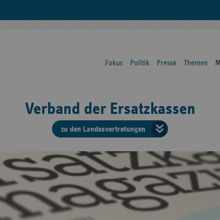
Fokus
Politik
Presse
Themen
M
Verband der Ersatzkassen
zu den Landesvertretungen
Verban
der
Ersatzk
vd
Bundes