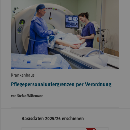
Krankenhaus
Pflegepersonaluntergrenzen per Verordnung
von Stefan Wöhrmann
Seitennavigation
Seitenleiste
Basisdaten 2025/26 erschienen
mit