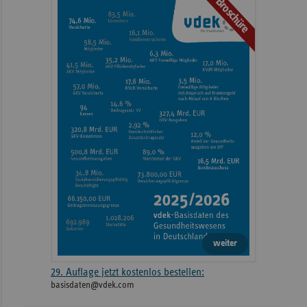
Broschüre
weiteren
Informationen
weiter
29. Auflage jetzt kostenlos bestellen:
basisdaten@vdek.com