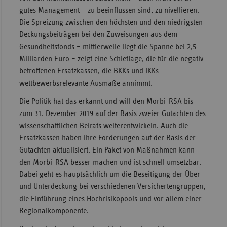
gutes Management – zu beeinflussen sind, zu nivellieren.
Sachse
Die Spreizung zwischen den höchsten und den niedrigsten
Sachse
Deckungsbeiträgen bei den Zuweisungen aus dem
Anhal
Gesundheitsfonds – mittlerweile liegt die Spanne bei 2,5
Milliarden Euro – zeigt eine Schieflage, die für die negativ
Schles
betroffenen Ersatzkassen, die BKKs und IKKs
Holst
wettbewerbsrelevante Ausmaße annimmt.
Thürin
Die Politik hat das erkannt und will den Morbi-RSA bis
zum 31. Dezember 2019 auf der Basis zweier Gutachten des
wissenschaftlichen Beirats weiterentwickeln. Auch die
Ersatzkassen haben ihre Forderungen auf der Basis der
Gutachten aktualisiert. Ein Paket von Maßnahmen kann
den Morbi-RSA besser machen und ist schnell umsetzbar.
Dabei geht es hauptsächlich um die Beseitigung der Über-
und Unterdeckung bei verschiedenen Versichertengruppen,
die Einführung eines Hochrisikopools und vor allem einer
Regionalkomponente.