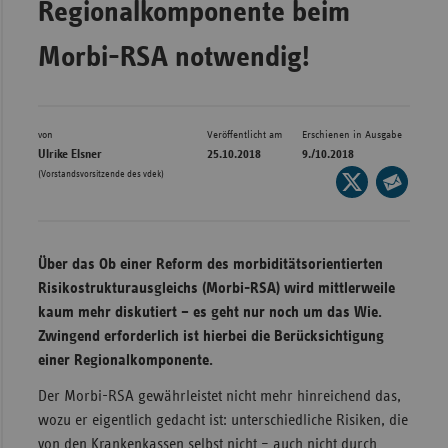
Regionalkomponente beim
Bad
Württe
Morbi-RSA notwendig!
Bayern
Berlin
Breme
von
Veröffentlicht am
Erschienen in Ausgabe
Ulrike Elsner
25.10.2018
9./10.2018
Hambu
(Vorstandsvorsitzende des vdek)
Seite
auf
Hessen
Seite
X
per
Meckle
teilen
E-
Vorpo
Über das Ob einer Reform des morbiditätsorientierten
Mail
Risikostrukturausgleichs (Morbi-RSA) wird mittlerweile
Nieder
teilen
kaum mehr diskutiert – es geht nur noch um das Wie.
Nordrh
Zwingend erforderlich ist hierbei die Berücksichtigung
Westfa
einer Regionalkomponente.
Rheinl
Der Morbi-RSA gewährleistet nicht mehr hinreichend das,
Pfal
wozu er eigentlich gedacht ist: unterschiedliche Risiken, die
Saarla
von den Krankenkassen selbst nicht – auch nicht durch