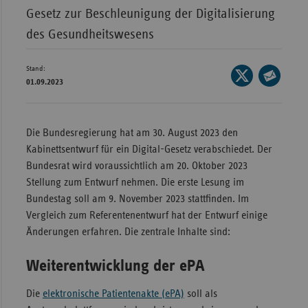
Bad
Gesetz zur Beschleunigung der Digitalisierung
Württe
des Gesundheitswesens
Bayern
Berlin
Stand:
Seite
01.09.2023
auf
Breme
Seite
X
per
Hambu
teilen
E-
Die Bundesregierung hat am 30. August 2023 den
Hessen
Mail
Kabinettsentwurf für ein Digital-Gesetz verabschiedet. Der
teilen
Meckle
Bundesrat wird voraussichtlich am 20. Oktober 2023
Vorpo
Stellung zum Entwurf nehmen. Die erste Lesung im
Bundestag soll am 9. November 2023 stattfinden. Im
Nieder
Vergleich zum Referentenentwurf hat der Entwurf einige
Nordrh
Änderungen erfahren. Die zentrale Inhalte sind:
Westfa
Weiterentwicklung der ePA
Rheinl
Pfal
Die
elektronische Patientenakte (ePA)
soll als
Saarla