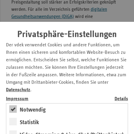
Preisgestaltung soll stärker an Erfolgskriterien geknüpft
werden. Für alle im Verzeichnis geführten
digitalen
Gesundheitsanwendungen (DiGA)
wird eine
anwendungsbegleitende Erfolgsmessung obligatorisch,
deren Ergebnisse fortlaufend an das Bundesinstitut für
Privatsphäre-Einstellungen
Arzneimittel und Medizinprodukte (BfArM) gemeldet und
Der vdek verwendet Cookies und andere Funktionen, um
im Verzeichnis veröffentlicht werden. Neu ist, dass der GKV-
Ihnen einen sicheren und komfortablen Website-Besuch zu
SV dem BfArM sowie den Verbänden der DiGA-Hersteller
die Möglichkeit einer Stellungnahme vor der
ermöglichen. Entscheiden Sie selbst, welche Funktionen Sie
Veröffentlichung des Berichtes über die Entwicklung der
zulassen möchten. Sie können Ihre Einstellungen jederzeit
Versorgung mit DiGA geben soll.
in der Fußzeile anpassen. Weitere Informationen, etwa zum
Umgang mit Drittanbieter-Cookies, finden Sie unter
Weitere Inhalte
Datenschutz
.
Impressum
Details
Die Begrenzung der Videosprechstunden wird
flexibilisiert sowie die Vergütung stärker an
Notwendig
Qualitätsgesichtspunkten ausgerichtet. Über den
Statistik
Umfang der Flexibilisierung soll nach dem aktuellen
Entwurf der Bewertungsausschuss entscheiden.