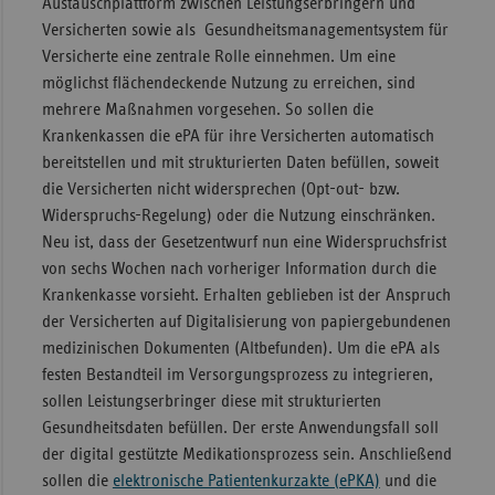
Austauschplattform zwischen Leistungserbringern und
Versicherten sowie als Gesundheitsmanagementsystem für
Sachse
Versicherte eine zentrale Rolle einnehmen. Um eine
Sachse
möglichst flächendeckende Nutzung zu erreichen, sind
Anhal
mehrere Maßnahmen vorgesehen. So sollen die
Schles
Krankenkassen die ePA für ihre Versicherten automatisch
Holst
bereitstellen und mit strukturierten Daten befüllen, soweit
die Versicherten nicht widersprechen (Opt-out- bzw.
Thürin
Widerspruchs-Regelung) oder die Nutzung einschränken.
Neu ist, dass der Gesetzentwurf nun eine Widerspruchsfrist
von sechs Wochen nach vorheriger Information durch die
Krankenkasse vorsieht. Erhalten geblieben ist der Anspruch
der Versicherten auf Digitalisierung von papiergebundenen
medizinischen Dokumenten (Altbefunden). Um die ePA als
festen Bestandteil im Versorgungsprozess zu integrieren,
sollen Leistungserbringer diese mit strukturierten
Gesundheitsdaten befüllen. Der erste Anwendungsfall soll
der digital gestützte Medikationsprozess sein. Anschließend
sollen die
elektronische Patientenkurzakte (ePKA)
und die