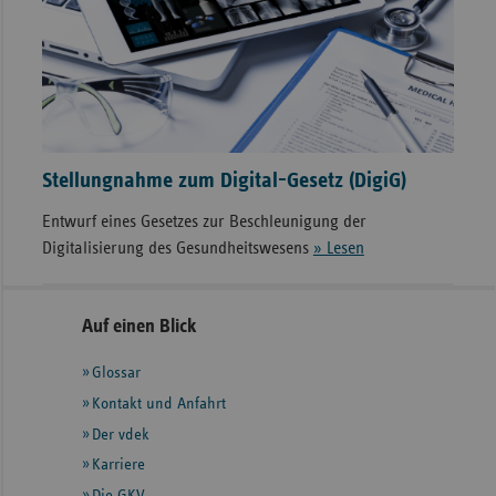
Stellungnahme zum Digital-Gesetz (DigiG)
Entwurf eines Gesetzes zur Beschleunigung der
Digitalisierung des Gesundheitswesens
» Lesen
Seitennavigation
Seitenleiste
Auf einen Blick
mit
Glossar
weiteren
Informationen
Kontakt und Anfahrt
Der vdek
Karriere
Die GKV