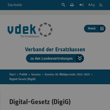
Suche
Seite
RSS
Startseite
Feed
einblenden
Drucken
abonni
Schrift
/
ausblenden
der
Menü
Seite
ändern
Verband der Ersatzkassen
zu den Landesvertretungen
Verband
der
Ersatzkass
Start
Politik
Gesetze
Gesetze 20. Wahlperiode: 2021-2025
Digital-Gesetz (DigiG)
vd
Bundes
Digital-Gesetz (DigiG)