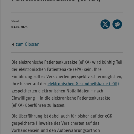
Bad
Württe
Bayern
Stand:
Seite
03.04.2025
Berlin
auf
Seite
X
per
Breme
zum Glossar
teilen
E-
Hambu
Mail
Hessen
teilen
Die elektronische Patientenkurzakte (ePKA) wird künftig Teil
der elektronischen Patientenakte (ePA) sein. Ihre
Meckle
Einführung soll es Versicherten perspektivisch ermöglichen,
Vorpo
ihre bisher auf der
elektronischen Gesundheitskarte (eGK)
Nieder
gespeicherten elektronischen Notfalldaten – nach
Nordrh
Einwilligung – in die elektronische Patientenkurzakte
Westfa
(ePKA) überführen zu lassen.
Rheinl
Die Überführung ist dabei auch für bisher auf der eGK
Pfal
gespeicherte Hinweise des Versicherten auf das
Vorhandensein und den Aufbewahrungsort von
Saarla