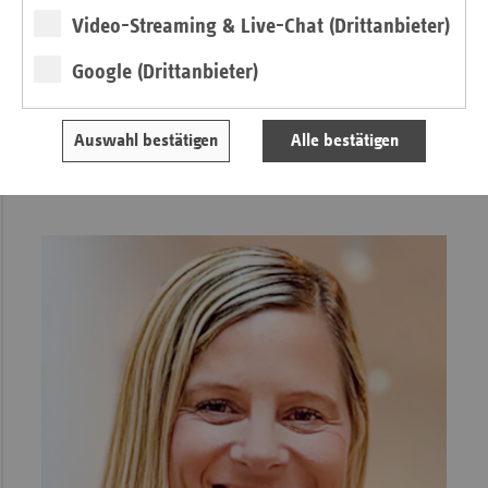
Elektronische Patientenakte (ePA) für alle
Video-Streaming & Live-Chat (Drittanbieter)
2025 startet die „ePA für alle“: Mussten Versicherte ihre
Google (Drittanbieter)
elektronische Patientenakte (ePA) bislang selbst
beantragen, erhalten sie diese seit dem 15. Januar
automatisch. Los geht es in zwei Modellregionen.
» Lesen
Auswahl bestätigen
Alle bestätigen