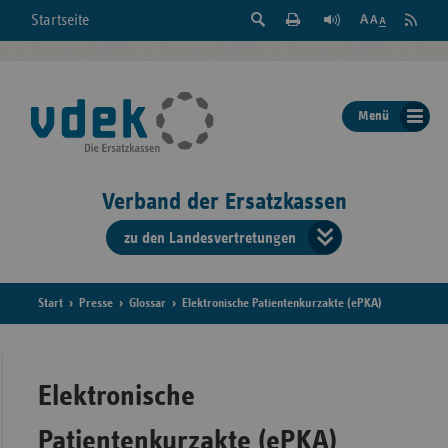
Suche
Seite
RSS
Startseite
Feed
einblenden
Drucken
abonni
Schrift
/
ausblenden
der
Menü
Seite
ändern
Verband der Ersatzkassen
zu den Landesvertretungen
Verband
der
Ersatzkass
Start
Presse
Glossar
Elektronische Patientenkurzakte (ePKA)
vd
Bundes
Elektronische
Patientenkurzakte (ePKA)