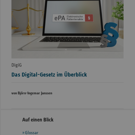
DigiG
Das Digital-Gesetz im Überblick
von Björn-Ingemar Janssen
Seitennavigation
Seitenleiste
Auf einen Blick
mit
Glossar
weiteren