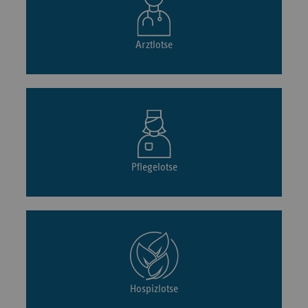
Arztlotse
Pflegelotse
Hospizlotse