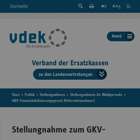
Suche
Seite
RSS
Startseite
Feed
einblenden
Drucken
abonni
Schrift
/
ausblenden
der
Menü
Seite
ändern
Verband der Ersatzkassen
zu den Landesvertretungen
Verband
der
Ersatzkass
Start
Politik
Stellungnahmen
Stellungnahmen 20. Wahlperiode
GKV-Finanzstabilisierungsgesetz Referentenentwurf
vd
Bundes
Stellungnahme zum GKV-