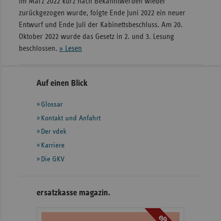
im März 2022 kurz nach Bekanntwerden wieder
zurückgezogen wurde, folgte Ende Juni 2022 ein neuer
Entwurf und Ende Juli der Kabinettsbeschluss. Am 20.
Oktober 2022 wurde das Gesetz in 2. und 3. Lesung
beschlossen.
» Lesen
Seitennavigation
Seitenleiste
Auf einen Blick
mit
Glossar
weiteren
Informationen
Kontakt und Anfahrt
Der vdek
Karriere
Die GKV
ersatzkasse magazin.