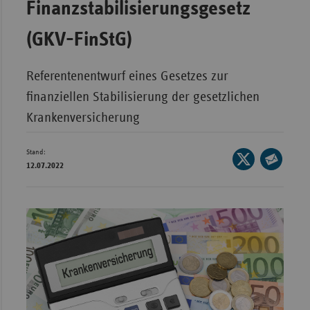
Finanzstabilisierungsgesetz
Bad
Württe
(GKV-FinStG)
Bayern
Berlin
Referentenentwurf eines Gesetzes zur
Breme
finanziellen Stabilisierung der gesetzlichen
Hambu
Krankenversicherung
Hessen
Stand:
Seite
Meckle
12.07.2022
auf
Seite
Vorpo
X
per
Nieder
teilen
E-
Nordrh
Mail
Westfa
teilen
Rheinl
Pfal
Saarla