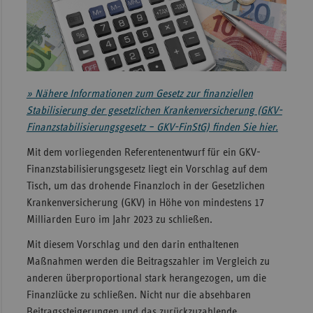
Sachse
Sachse
Anhal
Schles
» Nähere Informationen zum Gesetz zur finanziellen
Holst
Stabilisierung der gesetzlichen Krankenversicherung (GKV-
Thürin
Finanzstabilisierungsgesetz – GKV-FinStG) finden Sie hier.
Mit dem vorliegenden Referentenentwurf für ein GKV-
Finanzstabilisierungsgesetz liegt ein Vorschlag auf dem
Tisch, um das drohende Finanzloch in der Gesetzlichen
Krankenversicherung (GKV) in Höhe von mindestens 17
Milliarden Euro im Jahr 2023 zu schließen.
Mit diesem Vorschlag und den darin enthaltenen
Maßnahmen werden die Beitragszahler im Vergleich zu
anderen überproportional stark herangezogen, um die
Finanzlücke zu schließen. Nicht nur die absehbaren
Beitragssteigerungen und das zurückzuzahlende