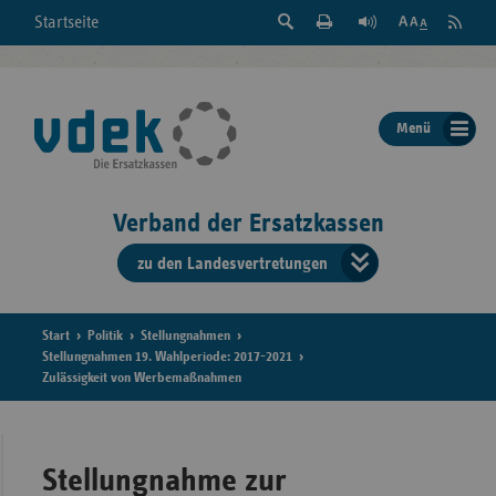
Suche
Seite
RSS
Startseite
Feed
einblenden
Drucken
abonni
Schrift
/
ausblenden
der
Menü
Seite
ändern
Verband der Ersatzkassen
zu den Landesvertretungen
Verband
der
Ersatzkass
Start
Politik
Stellungnahmen
Stellungnahmen 19. Wahlperiode: 2017-2021
Zulässigkeit von Werbemaßnahmen
vd
Bundes
Stellungnahme zur