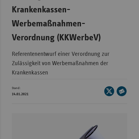
Bad
Krankenkassen-
Württe
Bayern
Werbemaßnahmen-
Berlin
Verordnung (KKWerbeV)
Breme
Hambu
Referentenentwurf einer Verordnung zur
Hessen
Zulässigkeit von Werbemaßnahmen der
Krankenkassen
Meckle
Vorpo
Stand:
Seite
Nieder
14.01.2021
auf
Seite
Nordrh
X
per
Westfa
teilen
E-
Rheinl
Mail
Pfal
teilen
Saarla