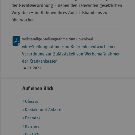
der Rechtsverordnung – neben den relevanten gesetzlichen
Vorgaben – im Rahmen ihres Aufsichtshandelns zu
überwachen.
Vollständige Stellungnahme zum Download
vdek-Stellungnahme zum Referentenentwurf einer
Verordnung zur Zulässigkeit von Werbemaßnahmen
der Krankenkassen
14.01.2021
Seitennavigation
Seitenleiste
Auf einen Blick
mit
Glossar
weiteren
Informationen
Kontakt und Anfahrt
Der vdek
Karriere
Die GKV