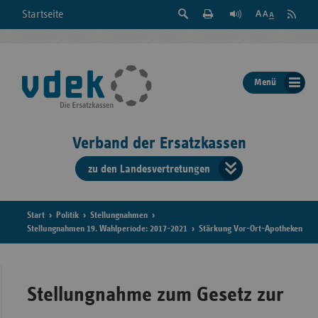
Suche
Seite
RSS
Startseite
Feed
einblenden
Drucken
abonni
Schrift
/
ausblenden
der
Menü
Seite
ändern
Verband der Ersatzkassen
zu den Landesvertretungen
Verband
der
Ersatzkass
Start
Politik
Stellungnahmen
Stellungnahmen 19. Wahlperiode: 2017-2021
Stärkung Vor-Ort-Apotheken
vd
Bundes
Stellungnahme zum Gesetz zur