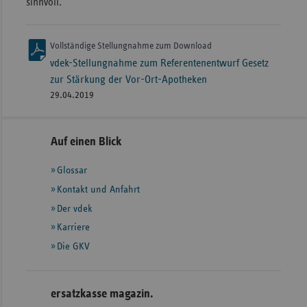
sinnvoll.
Vollständige Stellungnahme zum Download
vdek-Stellungnahme zum Referentenentwurf Gesetz
zur Stärkung der Vor-Ort-Apotheken
29.04.2019
Seitennavigation
Seitenleiste
Auf einen Blick
mit
Glossar
weiteren
Informationen
Kontakt und Anfahrt
Der vdek
Karriere
Die GKV
ersatzkasse magazin.