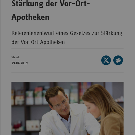
Stärkung der Vor-Ort-
Bad
Württe
Apotheken
Bayern
Berlin
Referentenentwurf eines Gesetzes zur Stärkung
Breme
der Vor-Ort-Apotheken
Hambu
Stand:
Seite
Hessen
29.04.2019
auf
Seite
Meckle
X
per
Vorpo
teilen
E-
Nieder
Mail
teilen
Nordrh
Westfa
Rheinl
Pfal
Saarla