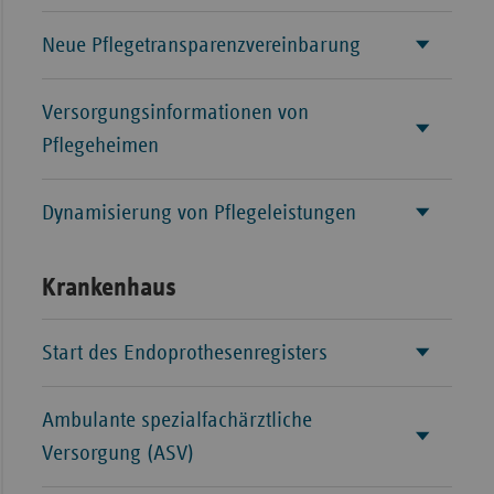
Sachse
Neue Pflegetransparenzvereinbarung
Sachse
Anhal
Versorgungsinformationen von
Schles
Pflegeheimen
Holst
Thürin
Dynamisierung von Pflegeleistungen
Krankenhaus
Start des Endoprothesenregisters
Ambulante spezialfachärztliche
Versorgung (ASV)