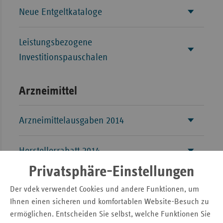
Neue Entgeltkataloge
Leistungsbezogene
Investitionspauschalen
Arzneimittel
Arzneimittelausgaben 2014
Herstellerrabatt 2014
Privatsphäre-Einstellungen
Preismoratorium 2014
Der vdek verwendet Cookies und andere Funktionen, um
Ihnen einen sicheren und komfortablen Website-Besuch zu
eGK, Präventionskurse und
ermöglichen. Entscheiden Sie selbst, welche Funktionen Sie