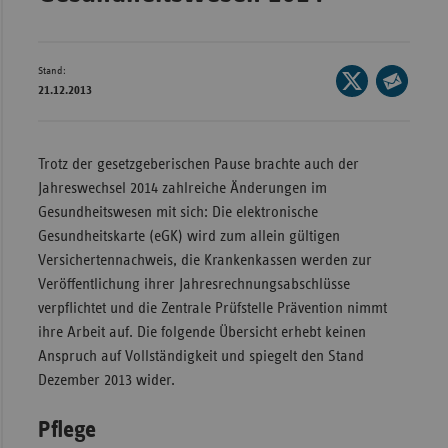
Bad
Württe
Bayern
Stand:
Seite
21.12.2013
Berlin
auf
Seite
X
per
Breme
teilen
E-
Trotz der gesetzgeberischen Pause brachte auch der
Hambu
Mail
Jahreswechsel 2014 zahlreiche Änderungen im
Hessen
teilen
Gesundheitswesen mit sich: Die elektronische
Meckle
Gesundheitskarte (eGK) wird zum allein gültigen
Vorpo
Versichertennachweis, die Krankenkassen werden zur
Veröffentlichung ihrer Jahresrechnungsabschlüsse
Nieder
verpflichtet und die Zentrale Prüfstelle Prävention nimmt
Nordrh
ihre Arbeit auf. Die folgende Übersicht erhebt keinen
Westfa
Anspruch auf Vollständigkeit und spiegelt den Stand
Dezember 2013 wider.
Rheinl
Pfal
Pflege
Saarla