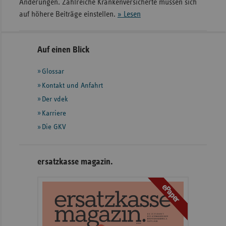
Änderungen. Zahlreiche Krankenversicherte müssen sich
auf höhere Beiträge einstellen.
» Lesen
Seitennavigation
Seitenleiste
Auf einen Blick
mit
Glossar
weiteren
Informationen
Kontakt und Anfahrt
Der vdek
Karriere
Die GKV
ersatzkasse magazin.
ePaper