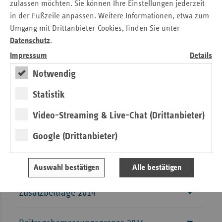
zulassen möchten. Sie können Ihre Einstellungen jederzeit
Jahresabschlüsse
in der Fußzeile anpassen. Weitere Informationen, etwa zum
Umgang mit Drittanbieter-Cookies, finden Sie unter
Elektronische Gesundheitskarte (eGK)
Datenschutz
.
Impressum
Details
Prüfung von Präventionskursen
Notwendig
Statistik
Jahresrechnungsergebnisse der Kassen
Video-Streaming & Live-Chat (Drittanbieter)
Beitragssätze und Grenzwerte
Google (Drittanbieter)
Beitragssätze 2014
Auswahl bestätigen
Alle bestätigen
Zusatzbeiträge 2014