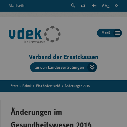
Suche
Seite
RSS
Startseite
Feed
einblenden
Drucken
abonni
Schrift
/
ausblenden
der
Menü
Seite
ändern
Verband der Ersatzkassen
zu den Landesvertretungen
Verband
der
Ersatzkass
Start
Politik
Was ändert sich?
Änderungen 2014
vd
Bundes
Änderungen im
Gesundheitswesen 2014