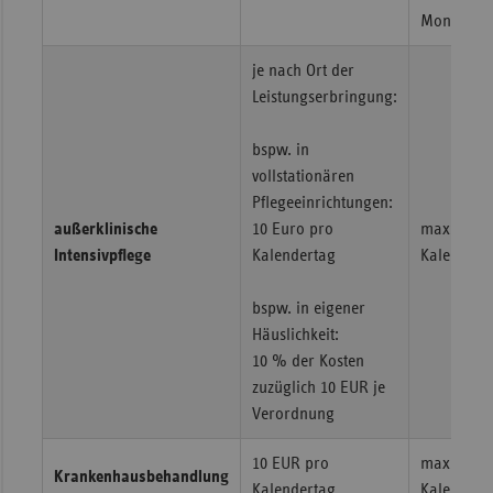
Monat
je nach Ort der
Leistungserbringung:
bspw. in
vollstationären
Pflegeeinrichtungen:
außerklinische
10 Euro pro
maximal 2
Intensivpflege
Kalendertag
Kalenderj
bspw. in eigener
Häuslichkeit:
10 % der Kosten
zuzüglich 10 EUR je
Verordnung
10 EUR pro
maximal 2
Krankenhausbehandlung
Kalendertag
Kalenderj