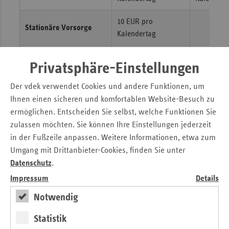
10 EUR pro
Stationäre Vorsorge
Kalendertag
bei
Privatsphäre-Einstellungen
Anschlussr
begrenzt a
Der vdek verwendet Cookies und andere Funktionen, um
Kalenderja
Ihnen einen sicheren und komfortablen Website-Besuch zu
Medizinische
10 EUR pro
Anrechnun
Rehabilitation
ermöglichen. Entscheiden Sie selbst, welche Funktionen Sie
Kalendertag
Zuzahlung
(ambulant und stationär)
zulassen möchten. Sie können Ihre Einstellungen jederzeit
Krankenh
in der Fußzeile anpassen. Weitere Informationen, etwa zum
und der be
Umgang mit Drittanbieter-Cookies, finden Sie unter
RV-Träger 
Datenschutz
.
Zuzahlung
Impressum
Details
Medizinische Vorsorge
10 EUR pro
Notwendig
und Rehabilitation für
-
Kalendertag
Mütter und Väter
Statistik