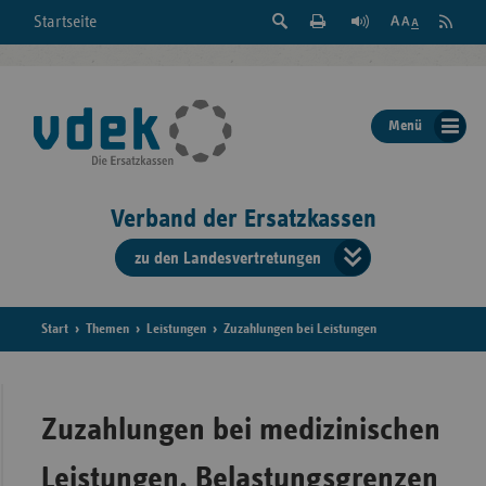
Suche
Seite
RSS
Startseite
Feed
einblenden
Drucken
abonni
Schrift
/
ausblenden
der
Menü
Seite
ändern
Verband der Ersatzkassen
zu den Landesvertretungen
Verband
der
Ersatzkass
Start
Themen
Leistungen
Zuzahlungen bei Leistungen
vd
Bundes
Zuzahlungen bei medizinischen
Leistungen, Belastungsgrenzen