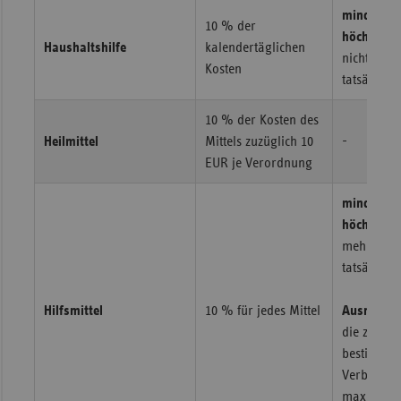
mindesten
10 % der
höchstens
Haushaltshilfe
kalendertäglichen
nicht mehr
Kosten
tatsächlic
10 % der Kosten des
Heilmittel
Mittels zuzüglich 10
-
EUR je Verordnung
mindesten
höchstens
mehr als d
tatsächlic
Hilfsmittel
10 % für jedes Mittel
Ausnahme
die zum V
bestimmt s
Verbrauchs
maximal 1