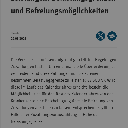
Bad
Württe
und Befreiungsmöglichkeiten
Bayern
Berlin
Stand:
Seite
Breme
20.03.2026
auf
Seite
Hambu
X
per
teilen
Hessen
E-
Die Versicherten müssen aufgrund gesetzlicher Regelungen
Mail
Zuzahlungen leisten. Um eine finanzielle Überforderung zu
Meckle
teilen
vermeiden, sind diese Zahlungen nur bis zu einer
Vorpo
bestimmten Belastungsgrenze zu leisten (§ 62 SGB V). Wird
Nieder
diese im Laufe des Kalenderjahres erreicht, besteht die
Nordrh
Möglichkeit, sich für den Rest des Kalenderjahres von der
Westfa
Krankenkasse eine Bescheinigung über die Befreiung von
Zuzahlungen ausstellen zu lassen. Entsprechendes gilt im
Rheinl
Falle einer Zuzahlungsvorauszahlung in Höhe der
Pfal
Belastungsgrenze.
Saarla