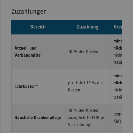
Sachse
Zuzahlungen
Sachse
Anhal
Bereich
Zuzahlung
Grenzen 
Schles
mindesten
Holst
Arznei- und
höchstens
10 % der Kosten
Thürin
Verbandmittel
nicht mehr
tatsächlic
mindesten
pro Fahrt 10 % der
höchstens
Fahrkosten*
Kosten
nicht mehr
tatsächlic
10 % der Kosten
begrenzt a
Häusliche Krankenpflege
zuzüglich 10 EUR je
Kalenderj
Verordnung