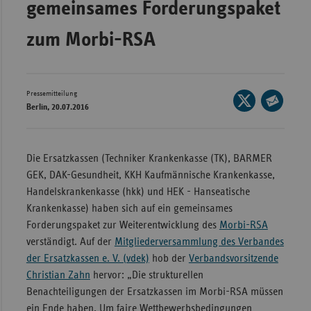
gemeinsames Forderungspaket
Bad
Württe
zum Morbi-RSA
Bayern
Berlin
Breme
Pressemitteilung
Seite
Berlin, 20.07.2016
auf
Hambu
Seite
X
per
Hessen
teilen
E-
Die Ersatzkassen (Techniker Krankenkasse (TK), BARMER
Meckle
Mail
GEK, DAK-Gesundheit, KKH Kaufmännische Krankenkasse,
Vorpo
teilen
Handelskrankenkasse (hkk) und HEK - Hanseatische
Nieder
Krankenkasse) haben sich auf ein gemeinsames
Forderungspaket zur Weiterentwicklung des
Morbi-RSA
Nordrh
verständigt. Auf der
Mitgliederversammlung des Verbandes
Westfa
der Ersatzkassen e. V. (vdek)
hob der
Verbandsvorsitzende
Rheinl
Christian Zahn
hervor: „Die strukturellen
Pfal
Benachteiligungen der Ersatzkassen im Morbi-RSA müssen
Saarla
ein Ende haben. Um faire Wettbewerbsbedingungen