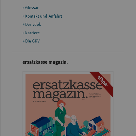
mit
Glossar
weiteren
Informationen
Kontakt und Anfahrt
Der vdek
Karriere
Die GKV
ersatzkasse magazin.
ePaper