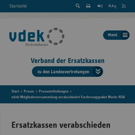
Suche
Seite
RSS
Startseite
Feed
einblenden
Drucken
abonni
Schrift
/
ausblenden
der
Menü
Seite
ändern
Verband der Ersatzkassen
zu den Landesvertretungen
Verband
der
Ersatzkass
Start
Presse
Pressemitteilungen
vdek-Mitgliederversammlung verabschiedet Forderungspaket Morbi-RSA
vd
Bundes
Ersatzkassen verabschieden