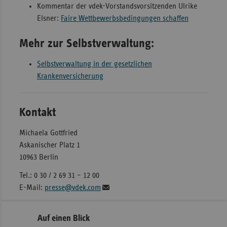
Kommentar der vdek-Vorstandsvorsitzenden Ulrike
Elsner:
Faire Wettbewerbsbedingungen schaffen
Mehr zur Selbstverwaltung:
Selbstverwaltung in der gesetzlichen
Krankenversicherung
Kontakt
Michaela Gottfried
Askanischer Platz 1
10963 Berlin
Tel.: 0 30 / 2 69 31 – 12 00
E-Mail:
presse@vdek.com
Seitennavigation
Seitenleiste
Auf einen Blick