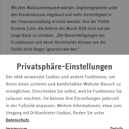
Mit dem Maßnahmenpaket würden Ungleichgewichte unter
den Krankenkassen abgebaut und mehr Gerechtigkeit in
der Finanzausstattung erreicht werden. Von der Politik
forderte Zahn, die Reform des Morbi-RSA nicht auf die
lange Bank zu schieben. „Die Benachteiligungen der
Ersatzkassen und deren Versicherten können von der
Politik nicht länger ignoriert werden.“
Selbstverwaltungsstärkungsgesetz
Privatsphäre-Einstellungen
geht in die falsche Richtung
Der vdek verwendet Cookies und andere Funktionen, um
Ihnen einen sicheren und komfortablen Website-Besuch zu
Zahn sprach sich zudem gegen die Pläne der
ermöglichen. Entscheiden Sie selbst, welche Funktionen Sie
Bundesregierung aus, die
Selbstverwaltung
durch einen
zulassen möchten. Sie können Ihre Einstellungen jederzeit
Ausbau der Kompetenzen der Aufsicht und durch eine
in der Fußzeile anpassen. Weitere Informationen, etwa zum
Verschärfung der Aufsichtsrechte weiter zu schwächen. Vor
Umgang mit Drittanbieter-Cookies, finden Sie unter
den ehrenamtlichen Versicherten- und
Datenschutz
.
Arbeitgebervertretern der Ersatzkassen sagte er: „Wir
brauchen ein Selbstverwaltungsstärkungsgesetz, das hält,
Impressum
Details