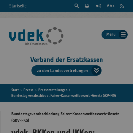
Suche
Seite
RSS
Startseite
Feed
einblenden
Drucken
abonni
Schrift
/
ausblenden
der
Menü
Seite
ändern
Verband der Ersatzkassen
zu den Landesvertretungen
Verband
der
Ersatzkass
Start
Presse
Pressemitteilungen
Bundestag verabschiedet Fairer-Kassenwettbewerb-Gesetz GKV-FKG
vd
Bundestagsverabschiedung Fairer-Kassenwettbewerb-Gesetz
Bundes
(GKV-FKG)
vdek, BKKen und IKKen: