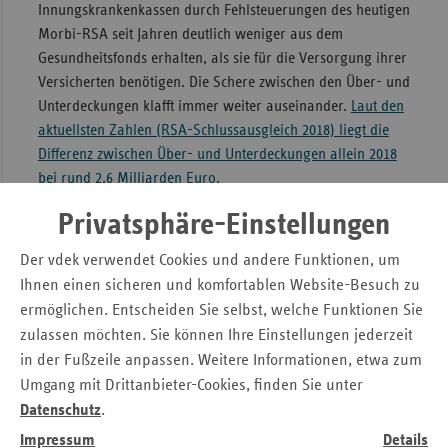
Innungskrankenkassen durch Fehlsteuerungen des heutigen
Morbi-RSA seit Jahren deutlich weniger aus dem
Gesundheitsfonds erhalten, als sie für die Versorgung ihrer
Versicherten benötigen. Die Schere zwischen den Über- und
Unterdeckungen klafft immer weiter auseinander.
Laut den
aktuellsten Zahlen (RSA-Schlussausgleich 2018) liegt die
Differenz zwischen Über- und Unterdeckungen allein 2018
bei rund 2,6 Milliarden Euro.
Privatsphäre-Einstellungen
Kompetenzen der Sozialen
Der vdek verwendet Cookies und andere Funktionen, um
Selbstverwaltung bleiben erhalten
Ihnen einen sicheren und komfortablen Website-Besuch zu
Das Bündnis begrüßt ausdrücklich, dass die Kompetenzen
ermöglichen. Entscheiden Sie selbst, welche Funktionen Sie
der
Sozialen Selbstverwaltung
nun doch nicht durch den
zulassen möchten. Sie können Ihre Einstellungen jederzeit
neuen - aus hauptamtlichen Vorständen der Krankenkassen
in der Fußzeile anpassen. Weitere Informationen, etwa zum
bestehenden - Lenkungs- und Koordinierungsausschuss
Umgang mit Drittanbieter-Cookies, finden Sie unter
(LKA) beim GKV-Spitzenverband (GKV-SV) eingeschränkt
Datenschutz
.
werden. Dies ist das erfreuliche Ergebnis einer intensiv
Impressum
Details