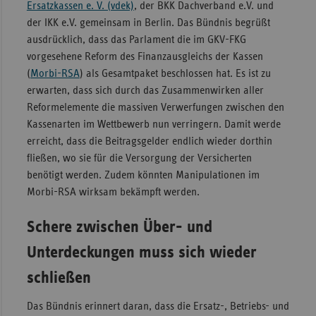
Ersatzkassen e. V. (vdek)
, der BKK Dachverband e.V. und
Sachse
der IKK e.V. gemeinsam in Berlin. Das Bündnis begrüßt
ausdrücklich, dass das Parlament die im GKV-FKG
Sachse
vorgesehene Reform des Finanzausgleichs der Kassen
Anhal
(
Morbi-RSA
) als Gesamtpaket beschlossen hat. Es ist zu
Schles
erwarten, dass sich durch das Zusammenwirken aller
Holst
Reformelemente die massiven Verwerfungen zwischen den
Kassenarten im Wettbewerb nun verringern. Damit werde
Thürin
erreicht, dass die Beitragsgelder endlich wieder dorthin
fließen, wo sie für die Versorgung der Versicherten
benötigt werden. Zudem könnten Manipulationen im
Morbi-RSA wirksam bekämpft werden.
Schere zwischen Über- und
Unterdeckungen muss sich wieder
schließen
Das Bündnis erinnert daran, dass die Ersatz-, Betriebs- und