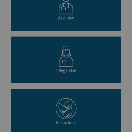
Arztlotse
Pflegelotse
Hospizlotse