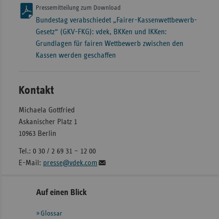
Pressemitteilung zum Download
Bundestag verabschiedet „Fairer-Kassenwettbewerb-
Gesetz“ (GKV-FKG): vdek, BKKen und IKKen:
Grundlagen für fairen Wettbewerb zwischen den
Kassen werden geschaffen
Kontakt
Michaela Gottfried
Askanischer Platz 1
10963 Berlin
Tel.: 0 30 / 2 69 31 – 12 00
E-Mail:
presse@vdek.com
Seitennavigation
Seitenleiste
Auf einen Blick
mit
Glossar
weiteren