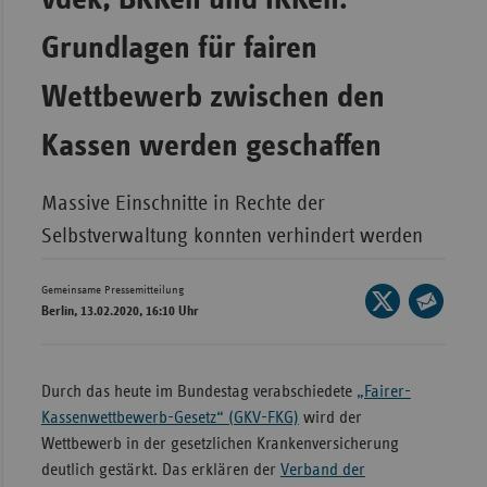
Bad
Württe
Grundlagen für fairen
Bayern
Wettbewerb zwischen den
Berlin
Kassen werden geschaffen
Breme
Hambu
Massive Einschnitte in Rechte der
Hessen
Selbstverwaltung konnten verhindert werden
Meckle
Vorpo
Gemeinsame Pressemitteilung
Seite
Berlin, 13.02.2020, 16:10 Uhr
Nieder
auf
Seite
X
Nordrh
per
teilen
Westfa
E-
Durch das heute im Bundestag verabschiedete
„Fairer-
Mail
Kassenwettbewerb-Gesetz“ (GKV-FKG)
wird der
Rheinl
teilen
Wettbewerb in der gesetzlichen Krankenversicherung
Pfal
deutlich gestärkt. Das erklären der
Verband der
Saarla