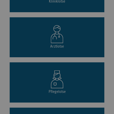
Kliniklotse
Arztlotse
Pflegelotse