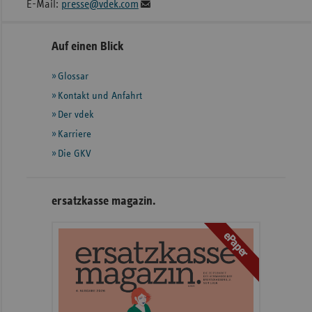
E-Mail:
presse@vdek.com
Seitennavigation
Seitenleiste
Auf einen Blick
mit
Glossar
weiteren
Informationen
Kontakt und Anfahrt
Der vdek
Karriere
Die GKV
ersatzkasse magazin.
ePaper