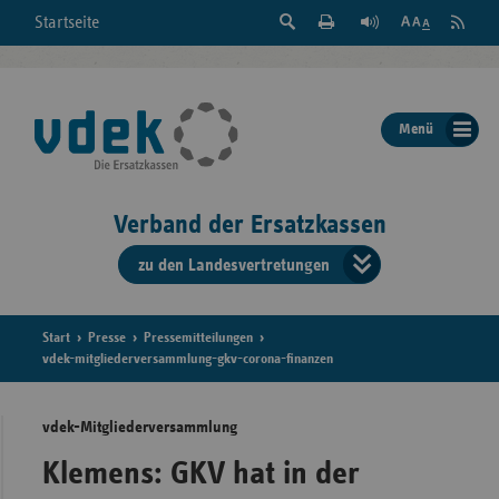
Suche
Seite
RSS
Startseite
Feed
einblenden
Drucken
abonni
Schrift
/
ausblenden
der
Menü
Seite
ändern
Verband der Ersatzkassen
zu den Landesvertretungen
Verband
der
Ersatzkass
Start
Presse
Pressemitteilungen
vdek-mitgliederversammlung-gkv-corona-finanzen
vd
vdek-Mitgliederversammlung
Bundes
Klemens: GKV hat in der