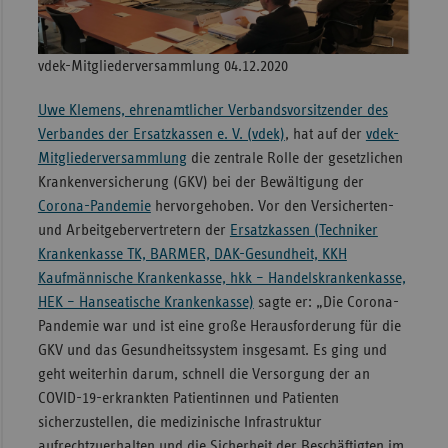
Sachse
Sachse
vdek-Mitgliederversammlung 04.12.2020
Anhal
Uwe Klemens, ehrenamtlicher Verbandsvorsitzender des
Schles
Verbandes der Ersatzkassen e. V. (vdek)
, hat auf der
vdek-
Holst
Mitgliederversammlung
die zentrale Rolle der gesetzlichen
Thürin
Krankenversicherung (GKV) bei der Bewältigung der
Corona-Pandemie
hervorgehoben. Vor den Versicherten-
und Arbeitgebervertretern der
Ersatzkassen (Techniker
Krankenkasse TK, BARMER, DAK-Gesundheit, KKH
Kaufmännische Krankenkasse, hkk – Handelskrankenkasse,
HEK – Hanseatische Krankenkasse)
sagte er: „Die Corona-
Pandemie war und ist eine große Herausforderung für die
GKV und das Gesundheitssystem insgesamt. Es ging und
geht weiterhin darum, schnell die Versorgung der an
COVID-19-erkrankten Patientinnen und Patienten
sicherzustellen, die medizinische Infrastruktur
aufrechtzuerhalten und die Sicherheit der Beschäftigten im