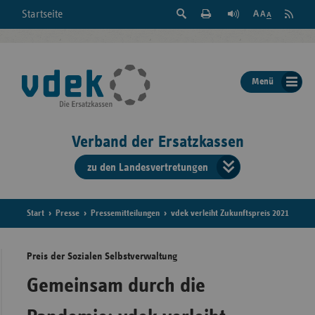
Suche
Seite
RSS
Startseite
Feed
einblenden
Drucken
abonni
Schrift
/
ausblenden
der
Menü
Seite
ändern
Verband der Ersatzkassen
zu den Landesvertretungen
Verband
der
Ersatzkass
Start
Presse
Pressemitteilungen
vdek verleiht Zukunftspreis 2021
vd
Preis der Sozialen Selbstverwaltung
Bundes
Gemeinsam durch die