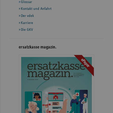
Glossar
weiteren
Informationen
Kontakt und Anfahrt
Der vdek
Karriere
Die GKV
ersatzkasse magazin.
ePaper