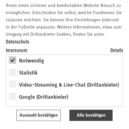
Die Jury zeichnete mit dem zweiten Preis (7.000 Euro) ein
Ihnen einen sicheren und komfortablen Website-Besuch zu
Projekt des Uniklinikums Hamburg-Eppendorf (UKE) aus,
ermöglichen. Entscheiden Sie selbst, welche Funktionen Sie
das Patienten und Angehörigen hilft, diese besonders
zulassen möchten. Sie können Ihre Einstellungen jederzeit
belastende Situation besser zu bewältigen. Einem festen
in der Fußzeile anpassen. Weitere Informationen, etwa zum
Plan folgend informieren Pflegekräfte die Angehörigen zu
Umgang mit Drittanbieter-Cookies, finden Sie unter
verabredeten Zeiten per Telefon über den
Datenschutz
.
Gesundheitszustand des Patienten. Uwe Klemens: „Wenn
Impressum
Details
Familienangehörige schwer erkrankt sind, ist der Kontakt
zu den Angehörigen besonders wichtig. Familienmitglieder
Notwendig
plagen Sorgen, sie wollen wissen, wie es ihren Lieben geht.
Das Projekt ‚Aktives Angehörigengespräch‘ ermöglicht dies
Statistik
unter den schwierigen Corona-Bedingungen.“
Video-Streaming & Live-Chat (Drittanbieter)
„COVID-Guards“ unterstützen
Google (Drittanbieter)
Pflegeeinrichtungen bei
Hygienemaßnahmen
Auswahl bestätigen
Alle bestätigen
Der dritte Preis (3.000 Euro) geht an das Projekt „COVID-