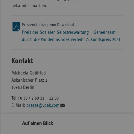
bekannter machen.
Pressemitteilung zum Download
Preis der Sozialen Selbstverwaltung – Gemeinsam
durch die Pandemie: vdek verleiht Zukunftspreis 2021
Kontakt
Michaela Gottfried
Askanischer Platz 1
10963 Berlin
Tel.: 0 30 / 2 69 31 – 12 00
E-Mail:
presse@vdek.com
Seitennavigation
Seitenleiste
Auf einen Blick
mit