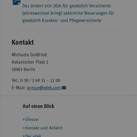
Das ändert sich 2024 für gesetzlich Versicherte:
Jahreswechsel bringt zahlreiche Neuerungen für
gesetzlich Kranken- und Pflegeversicherte
Kontakt
Michaela Gottfried
Askanischer Platz 1
10963 Berlin
Tel.: 0 30 / 2 69 31 – 12 00
E-Mail:
presse@vdek.com
Seitennavigation
Seitenleiste
Auf einen Blick
mit
Glossar
weiteren
Informationen
Kontakt und Anfahrt
Der vdek