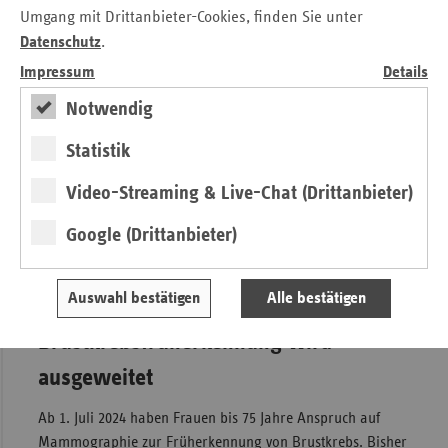
Umgang mit Drittanbieter-Cookies, finden Sie unter
Ab 1. Januar 2024 müssen Vertragsärzte (früher
Datenschutz
.
Kassenärzte genannt) überall in Deutschland in der Lage
Impressum
Details
sein, sogenannte
E-Rezepte
auszustellen. E-Rezepte
ersetzen die althergebrachten rosa Zettel mit einer digitalen
Notwendig
Lösung. Versicherte können in einer Apotheke ihrer Wahl
auf sie ausgestellte E-Rezepte einlösen, indem sie entweder
Statistik
ihre Gesundheitskarte oder ihr Handy vorzeigen, auf dem
Video-Streaming & Live-Chat (Drittanbieter)
die App „Das E-Rezept” des Anbieters gematik installiert
ist. Der Umgang mit Rezepten soll damit einfacher und
Google (Drittanbieter)
schneller werden und mit weniger Papier auskommen. Auf
Wunsch lässt sich der QR-Code des E-Rezepts weiterhin
ausdrucken.
Auswahl bestätigen
Alle bestätigen
Brustkrebsfrüherkennung wird
ausgeweitet
Ab 1. Juli 2024 haben Frauen bis 75 Jahre Anspruch auf
Mammographie zur Früherkennung von Brustkrebs. Bisher