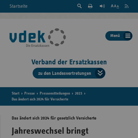
Suche
Seite
RSS
Startseite
Feed
einblenden
Drucken
abonni
Schrift
/
ausblenden
der
Menü
Seite
ändern
Verband der Ersatzkassen
zu den Landesvertretungen
Verband
der
Ersatzkass
Start
Presse
Pressemitteilungen
2023
Das ändert sich 2024 für Versicherte
vd
Das ändert sich 2024 für gesetzlich Versicherte
Bundes
Jahreswechsel bringt