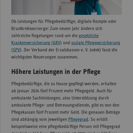
Sachse
Sachse
Ob Leistungen für Pflegebedürftige, digitale Rezepte oder
Anhal
Brustkrebsvorsorge: Zum neuen Jahr ändern sich
zahlreiche Regelungen rund um die
gesetzliche
Schles
Krankenversicherung (GKV)
und
soziale Pflegeversicherung
Holst
(SPV)
. Der Verband der Ersatzkassen e. V. (vdek) fasst die
Thürin
wichtigsten Neuerungen zusammen.
Höhere Leistungen in der Pflege
Pflegebedürftige, die zu Hause gepflegt werden, erhalten
ab Januar 2024 fünf Prozent mehr Pflegegeld. Auch für
ambulante Sachleistungen, also Unterstützung durch
ambulante Pflege- und Betreuungsdienste, gibt es von den
Pflegekassen fünf Prozent mehr Geld. Die genauen Beträge
sind abhängig vom jeweiligen
Pflegegrad
. So erhält
beispielsweise eine pflegebedürftige Person mit Pflegegrad