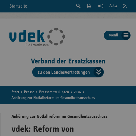
Suche
Seite
RSS
Startseite
Feed
einblenden
Drucken
abonni
Schrift
/
ausblenden
der
Menü
Seite
ändern
Verband der Ersatzkassen
zu den Landesvertretungen
Verband
der
Ersatzkass
Start
Presse
Pressemitteilungen
2024
Anhörung zur Notfallreform im Gesundheitsausschuss
vd
Anhörung zur Notfallreform im Gesundheitsausschuss
Bundes
vdek: Reform von