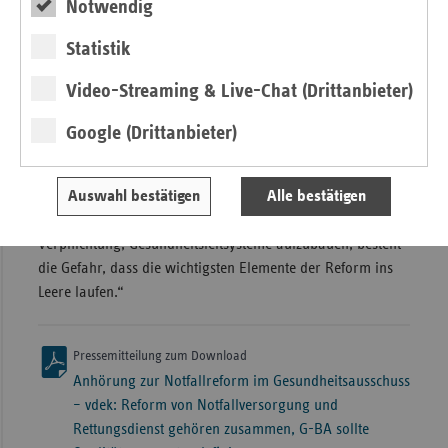
gelingen, wenn die gefundenen Regelungen verbindlicher
Notwendig
gestaltet werden. Die Ersatzkassen schlagen deshalb vor,
Statistik
den Gemeinsamen Bundesausschuss (G-BA) zu
beauftragen, einheitliche Qualitätsanforderungen für die
Video-Streaming & Live-Chat (Drittanbieter)
Notfallrettung zu entwickeln. Ein dafür vorgesehener neue
Qualitätsausschuss ist nicht erforderlich. Außerdem muss
Google (Drittanbieter)
unbedingt der grundsätzliche Fehler im Gesetz beseitigt
werden, dass ein Gesundheitsleitsystem nur entstehen
Auswahl bestätigen
Alle bestätigen
kann, wenn die Träger der Rettungsleitstellen - also die
Kommunen - dies wollen. Ohne eine bundesweite
Verpflichtung, Gesundheitsleitsysteme aufzubauen, besteht
die Gefahr, dass die wichtigsten Elemente der Reform ins
Leere laufen.“
Pressemitteilung zum Download
Anhörung zur Notfallreform im Gesundheitsausschuss
– vdek: Reform von Notfallversorgung und
Rettungsdienst gehören zusammen, G-BA sollte