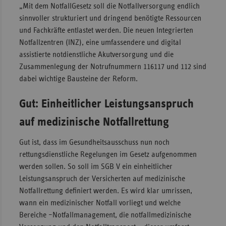
„Mit dem NotfallGesetz soll die Notfallversorgung endlich
Sachse
sinnvoller strukturiert und dringend benötigte Ressourcen
und Fachkräfte entlastet werden. Die neuen Integrierten
Sachse
Notfallzentren (INZ), eine umfassendere und digital
Anhal
assistierte notdienstliche Akutversorgung und die
Schles
Zusammenlegung der Notrufnummern 116117 und 112 sind
Holst
dabei wichtige Bausteine der Reform.
Thürin
Gut: Einheitlicher Leistungsanspruch
auf medizinische Notfallrettung
Gut ist, dass im Gesundheitsausschuss nun noch
rettungsdienstliche Regelungen im Gesetz aufgenommen
werden sollen. So soll im SGB V ein einheitlicher
Leistungsanspruch der Versicherten auf medizinische
Notfallrettung definiert werden. Es wird klar umrissen,
wann ein medizinischer Notfall vorliegt und welche
Bereiche –Notfallmanagement, die notfallmedizinische