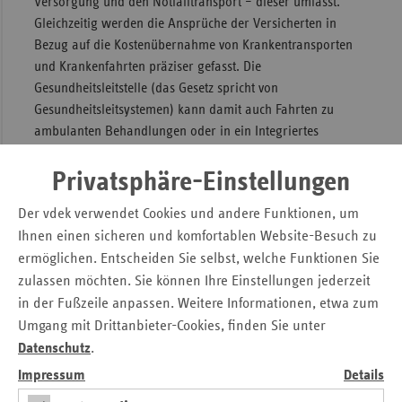
Versorgung und den Notfalltransport – dieser umfasst.
Gleichzeitig werden die Ansprüche der Versicherten in
Bezug auf die Kostenübernahme von Krankentransporten
und Krankenfahrten präziser gefasst. Die
Gesundheitsleitstelle (das Gesetz spricht von
Gesundheitsleitsystemen) kann damit auch Fahrten zu
ambulanten Behandlungen oder in ein Integriertes
Versorgungszentrum disponieren. Damit soll erreicht
werden, dass Bagatellfälle nicht mehr wie bisher
Privatsphäre-Einstellungen
standardmäßig mit dem Rettungswagen ins Krankenhaus
Der vdek verwendet Cookies und andere Funktionen, um
transportiert werden, sondern in die für sie passende
Ihnen einen sicheren und komfortablen Website-Besuch zu
Versorgungseinrichtung.
ermöglichen. Entscheiden Sie selbst, welche Funktionen Sie
Wichtig: Bundesweite Verpflichtung
zulassen möchten. Sie können Ihre Einstellungen jederzeit
in der Fußzeile anpassen. Weitere Informationen, etwa zum
zum Aufbau von
Umgang mit Drittanbieter-Cookies, finden Sie unter
Gesundheitsleitsysteme
Datenschutz
.
Impressum
Details
Aus Sicht der Ersatzkassen kann die Notfallreform nur