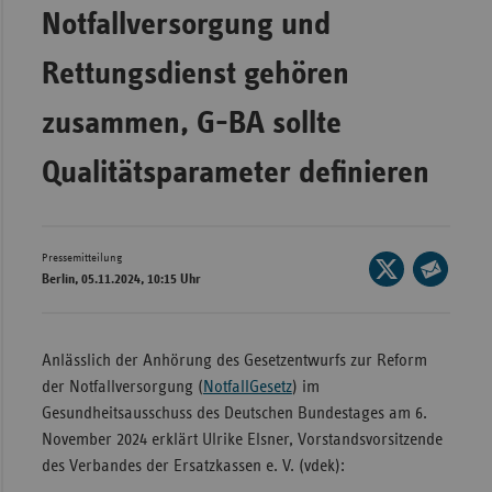
Bad
Notfallversorgung und
Württe
Rettungsdienst gehören
Bayern
Berlin
zusammen, G-BA sollte
Breme
Qualitätsparameter definieren
Hambu
Hessen
Meckle
Pressemitteilung
Seite
Berlin, 05.11.2024, 10:15 Uhr
Vorpo
auf
Seite
X
Nieder
per
teilen
E-
Nordrh
Anlässlich der Anhörung des Gesetzentwurfs zur Reform
Mail
Westfa
der Notfallversorgung (
NotfallGesetz
) im
teilen
Gesundheitsausschuss des Deutschen Bundestages am 6.
Rheinl
November 2024 erklärt Ulrike Elsner, Vorstandsvorsitzende
Pfal
des Verbandes der Ersatzkassen e. V. (vdek):
Saarla