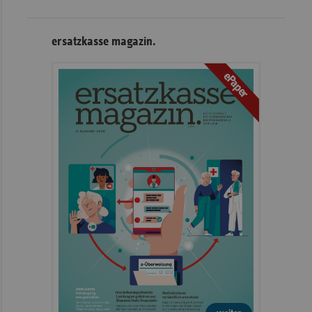
ersatzkasse magazin.
ePaper