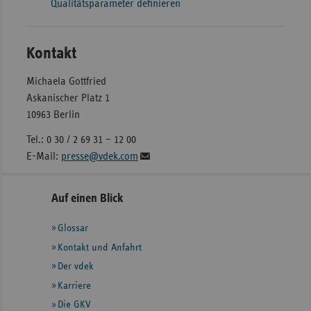
Qualitätsparameter definieren
Kontakt
Michaela Gottfried
Askanischer Platz 1
10963 Berlin
Tel.: 0 30 / 2 69 31 – 12 00
E-Mail:
presse@vdek.com
Seitennavigation
Seitenleiste
Auf einen Blick
mit
Glossar
weiteren
Informationen
Kontakt und Anfahrt
Der vdek
Karriere
Die GKV