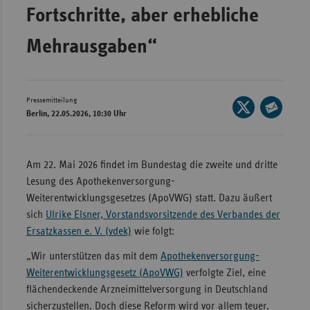
Bad
Fortschritte, aber erhebliche
Württe
Mehrausgaben“
Bayern
Berlin
Breme
Pressemitteilung
Seite
Berlin, 22.05.2026, 10:30 Uhr
Hambu
auf
Seite
X
Hessen
per
teilen
E-
Meckle
Am 22. Mai 2026 findet im Bundestag die zweite und dritte
Mail
Vorpo
Lesung des Apothekenversorgung-
teilen
Weiterentwicklungsgesetzes (ApoVWG) statt. Dazu äußert
Nieder
sich
Ulrike Elsner, Vorstandsvorsitzende des Verbandes der
Nordrh
Ersatzkassen e. V. (vdek)
wie folgt:
Westfa
„Wir unterstützen das mit dem
Apothekenversorgung-
Rheinl
Weiterentwicklungsgesetz (ApoVWG)
verfolgte Ziel, eine
Pfal
flächendeckende Arzneimittelversorgung in Deutschland
sicherzustellen. Doch diese Reform wird vor allem teuer.
Saarla