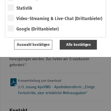
gehört die Flexibilisierung des Apothekenbetriebs durch
Statistik
mehr Kompetenzen für pharmazeutisch-technische
Assistentinnen und Assistenten.
Video-Streaming & Live-Chat (Drittanbieter)
Gut ist auch, dass der Fonds für pharmazeutische
Google (Drittanbieter)
Dienstleistungen (pDL), in dem sich ein Überschuss von
mehr als 600 Millionen Euro angesammelt hat, nun
abgeschmolzen und die pDL künftig direkt mit den
Auswahl bestätigen
Alle bestätigen
Krankenkassen abgerechnet werden sollen. Das Geld aus
diesem Fonds soll zur Finanzierung der Notdienste
herangezogen werden. Das hatten wir Ersatzkassen
gefordert.“
Pressemitteilung zum Download
2./3. Lesung ApoVWG - Apothekenreform: „Einige
Fortschritte, aber erhebliche Mehrausgaben“
Kontakt