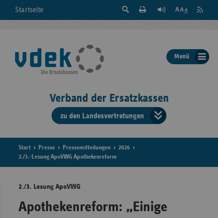
Suche
Seite
RSS
Startseite
Feed
einblenden
Drucken
abonni
Schrift
/
ausblenden
der
Menü
Seite
ändern
Verband der Ersatzkassen
zu den Landesvertretungen
Verband
der
Ersatzkass
Start
Presse
Pressemitteilungen
2026
2./3.-Lesung ApoVWG Apothekenreform
vd
2./3. Lesung ApoVWG
Bundes
Apothekenreform: „Einige