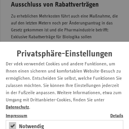
Ausschluss von Rabattverträgen
Zu erheblichen Mehrkosten führt auch eine Maßnahme, die
auf den letzten Metern noch per Änderungsantrag in das
Gesetz gekommen ist und die Pharmaindustrie betrifft:
Exklusive Rabattverträge für Biologika sollen
ausgeschlossen werden. Damit geht der GKV ein weiteres
milliardenschweres Sparpotenzial verloren. Das ist ein
Privatsphäre-Einstellungen
Geschenk an die Pharmaindustrie und angesichts der
Der vdek verwendet Cookies und andere Funktionen, um
dramatischen Finanzlage der GKV kontraproduktiv.
Ihnen einen sicheren und komfortablen Website-Besuch zu
Ebenfalls kontraproduktiv ist, dass neue pharmazeutische
Dienstleistungen (pDL) nun vom Gesetzgeber bestimmt und
ermöglichen. Entscheiden Sie selbst, welche Funktionen Sie
nicht wie bisher von den Selbstverwaltungspartnern
zulassen möchten. Sie können Ihre Einstellungen jederzeit
vereinbart werden. Dies widerspricht der
in der Fußzeile anpassen. Weitere Informationen, etwa zum
Versorgungsnähe.
Umgang mit Drittanbieter-Cookies, finden Sie unter
Datenschutz
.
Wenige Lichtblicke im Gesetz
Impressum
Details
Doch es gibt auch ein paar Lichtblicke im ApoVWG. Dazu
Notwendig