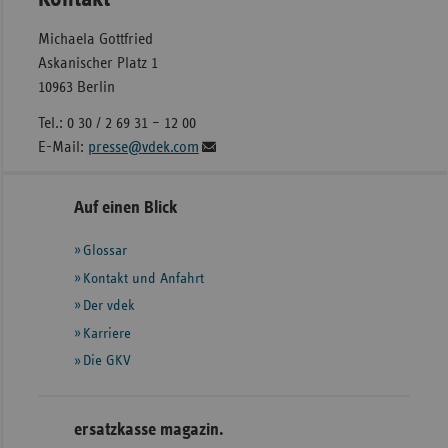
Michaela Gottfried
Askanischer Platz 1
10963 Berlin
Tel.: 0 30 / 2 69 31 – 12 00
E-Mail:
presse@vdek.com
Seitennavigation
Seitenleiste
Auf einen Blick
mit
Glossar
weiteren
Informationen
Kontakt und Anfahrt
Der vdek
Karriere
Die GKV
ersatzkasse magazin.