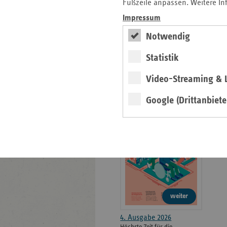
weiteren
Fußzeile anpassen. Weitere In
Informationen
Kontakt und Anfahrt
Impressum
Der vdek
Notwendig
Karriere
Die GKV
Statistik
Video-Streaming & L
ersatzkasse magazin.
Google (Drittanbiete
ePaper
weiter
4. Ausgabe 2026