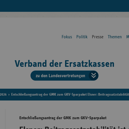
Fokus
Politik
Presse
Themen
M
Verband der Ersatzkassen
zu den Landesvertretungen
Verban
der
2026
Entschließungsantrag der GMK zum GKV-Sparpaket Elsner: Beitragssatzstabilität
Ersatzk
Entschließungsantrag der GMK zum GKV-Sparpaket
vd
Bundes