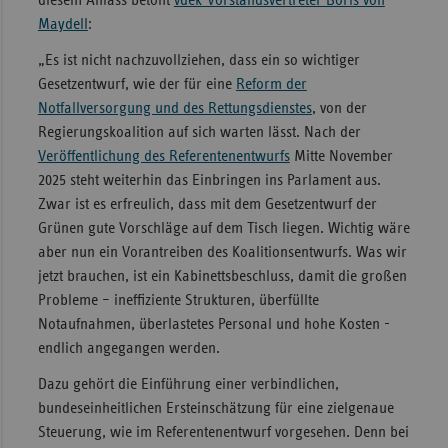
diesem Anlass betont
vdek-Vorstandsvertreter Boris von
Maydell
:
Sachse
„Es ist nicht nachzuvollziehen, dass ein so wichtiger
Sachse
Gesetzentwurf, wie der für eine
Reform der
Anhal
Notfallversorgung und des Rettungsdienstes
, von der
Schles
Regierungskoalition auf sich warten lässt. Nach der
Holst
Veröffentlichung des Referentenentwurfs
Mitte November
Thürin
2025 steht weiterhin das Einbringen ins Parlament aus.
Zwar ist es erfreulich, dass mit dem Gesetzentwurf der
Grünen gute Vorschläge auf dem Tisch liegen. Wichtig wäre
aber nun ein Vorantreiben des Koalitionsentwurfs. Was wir
jetzt brauchen, ist ein Kabinettsbeschluss, damit die großen
Probleme – ineffiziente Strukturen, überfüllte
Notaufnahmen, überlastetes Personal und hohe Kosten -
endlich angegangen werden.
Dazu gehört die Einführung einer verbindlichen,
bundeseinheitlichen Ersteinschätzung für eine zielgenaue
Steuerung, wie im Referentenentwurf vorgesehen. Denn bei