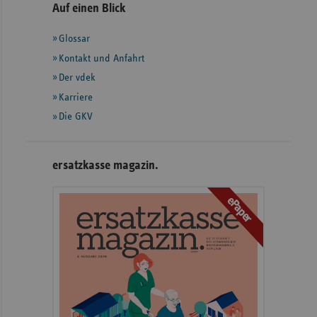
Seitennavigation
Seitenleiste
Auf einen Blick
mit
Glossar
weiteren
Informationen
Kontakt und Anfahrt
Der vdek
Karriere
Die GKV
ersatzkasse magazin.
ePaper