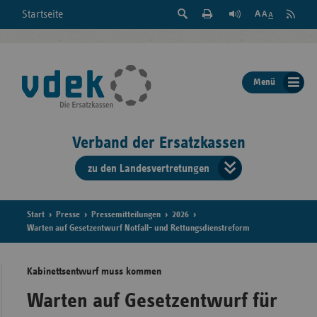
Suche
Seite
RSS
Startseite
Feed
einblenden
Drucken
abonni
Schrift
/
ausblenden
der
Menü
Seite
ändern
Verband der Ersatzkassen
zu den Landesvertretungen
Verband
der
Ersatzkass
Start
Presse
Pressemitteilungen
2026
Warten auf Gesetzentwurf Notfall- und Rettungsdienstreform
vd
Kabinettsentwurf muss kommen
Bundes
Warten auf Gesetzentwurf für