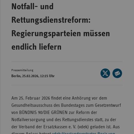
Bad
Notfall- und
Württe
Rettungsdienstreform:
Bayern
Berlin
Regierungsparteien müssen
Breme
endlich liefern
Hambu
Hessen
Meckle
Pressemitteilung
Seite
Berlin, 25.02.2026, 12:15 Uhr
Vorpo
auf
Seite
X
Nieder
per
teilen
E-
Nordrh
Am 25. Februar 2026 findet eine Anhörung vor dem
Mail
Westfa
Gesundheitsausschuss des Bundestages zum Gesetzentwurf
teilen
von BÜNDNIS 90/DIE GRÜNEN zur Reform der
Rheinl
Notfallversorgung und des Rettungsdienstes statt, zu der
Pfal
der Verband der Ersatzkassen e. V. (vdek) geladen ist. Aus
Saarla