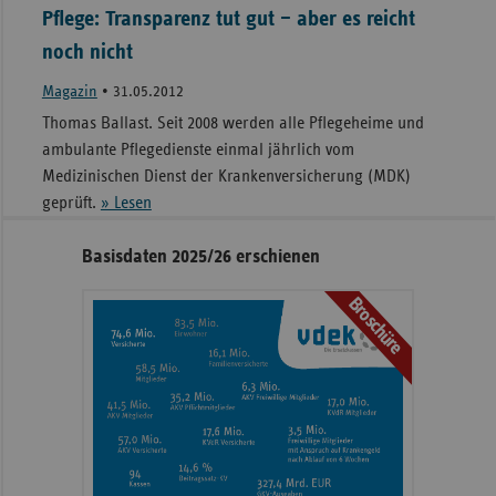
Pflege: Transparenz tut gut – aber es reicht
noch nicht
Magazin
•
31.05.2012
Thomas Ballast. Seit 2008 werden alle Pflegeheime und
ambulante Pflegedienste einmal jährlich vom
Medizinischen Dienst der Krankenversicherung (MDK)
geprüft.
» Lesen
Seitennavigation
Seitenleiste
Basisdaten 2025/26 erschienen
mit
Broschüre
weiteren
Informationen