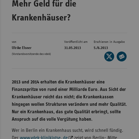
Mehr Geld für die
Bad
Württe
Krankenhäuser?
Bayern
Berlin
Breme
von
Veröffentlicht am
Erschienen in Ausgabe
Ulrike Elsner
31.05.2013
5./6.2013
Hambu
(Vorstandsvorsitzende des vdek)
Seite
auf
Hessen
Seite
X
per
Meckle
teilen
E-
Vorpo
2013 und 2014 erhalten die Krankenhäuser eine
Mail
Finanzspritze von rund einer Milliarde Euro. Aus Sicht der
Nieder
teilen
Krankenhäuser reicht das nicht; die Krankenkassen
Nordrh
hingegen wollen Strukturen verändern und mehr Qualität.
Westfa
Nur ein Krankenhaus, das gute Qualität erbringt, sollte
Anspruch auf die volle Vergütung haben.
Rheinl
Pfal
Wer in Berlin ein Krankenhaus sucht, wird schnell fündig.
Saarla
Der
www.vdek-kliniklotse. de
zeigt von Berlin- Mitte