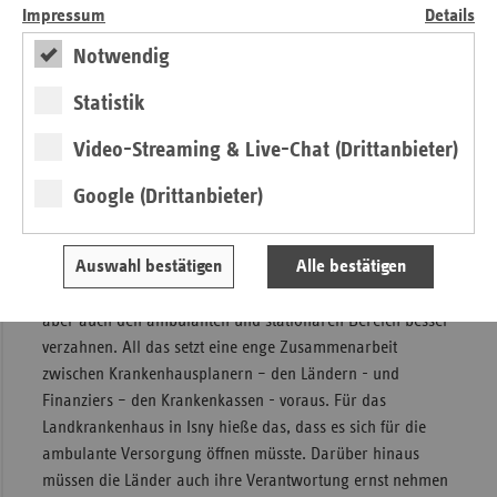
unwirtschaftlichen Strukturen und bezahlen gleichzeitig
Impressum
Details
auch für schlechte Qualität. Die kürzlich veröffentlichte
OECD-Studie über Mengenentwicklung in Deutschlands
Notwendig
Krankenhäusern oder die unhaltbaren Zustände in der
Statistik
Thoraxchirurgie, über die der 130. Chirurgenkongress
debattierte: All das zeigt, wir müssen das Geld dorthin
Video-Streaming & Live-Chat (Drittanbieter)
verteilen, wo wirklich gute Behandlungsqualität erbracht
wird. Anspruch auf volle Vergütung sollte deshalb nur das
Google (Drittanbieter)
Krankenhaus erhalten, das wirklich gute Qualität
produziert. Schließlich müssen wir unsere
Auswahl bestätigen
Alle bestätigen
Versorgungsstrukturen stärker nach dem Bedarf
ausrichten. Das heißt Über- und Unterversorgung abbauen,
aber auch den ambulanten und stationären Bereich besser
verzahnen. All das setzt eine enge Zusammenarbeit
zwischen Krankenhausplanern – den Ländern - und
Finanziers – den Krankenkassen - voraus. Für das
Landkrankenhaus in Isny hieße das, dass es sich für die
ambulante Versorgung öffnen müsste. Darüber hinaus
müssen die Länder auch ihre Verantwortung ernst nehmen